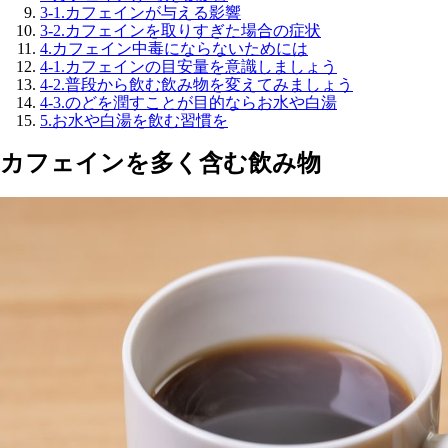
3-1.
カフェインが与える影響
3-2.
カフェインを取りすぎた場合の症状
4.
カフェイン中毒にならないためには
4-1.
カフェインの目安量を意識しましょう
4-2.
普段から飲む飲み物を変えてみましょう
4-3.
のどを潤すことが目的ならお水や白湯
5.
お水や白湯を飲む習慣を
カフェインを多く含む飲み物