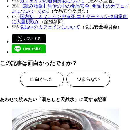
※3
カフェインの過剰摂取について
（農林水産省）
※4
【読み物版】生活の中の食品安全−食品中のカフェイ
ンについて−その1
（食品安全委員会）
※5
国内初、カフェイン中毒死 エナジードリンク日常的
に大量摂取か
（産経新聞）
※6
食品中のカフェインについて
（食品安全委員会）
この記事は面白かったですか？
面白かった
つまらない
あわせて読みたい「暮らしと天然水」に関する記事