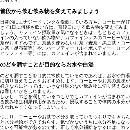
普段から飲む飲み物を変えてみましょう
日常的にエナジードリンクを愛飲している方や、コーヒーが好
きで1日に何杯も飲む方は、普段口にする飲み物を変えてみま
しょう。カフェイン摂取量が気になるときは、もともとカフェ
インの入っていない飲み物や、カフェインレスのコーヒーや紅
茶がおすすめです。茶葉を使わないお茶（麦茶・黒豆茶・コー
ン茶・昆布茶等）や、ハーブティー（ルイボスティー・ローズ
ヒップティー等）には、カフェインが含まれていません。
のどを潤すことが目的ならお水や白湯
のどを潤すことを目的に常飲しているのであれば、お水や白湯
に切り替えることをおすすめします。コーヒーやお茶の風味が
好きな方にとっては、いきなり味のない飲み物に切り替えるの
は難しいかもしれません。
しかし、のどを潤しているつもりでもカフェインが含まれてい
る飲み物は利尿作用があるため、摂取することで体内の水分が
失われやすくなってしまいます。
つまり、コーヒーやお茶で水分を取っているつもりでもきちん
と水分補給ができておらず、気づかないうちに水分不足になっ
ている可能性があるのです。正しく水分補給をするには、カフ