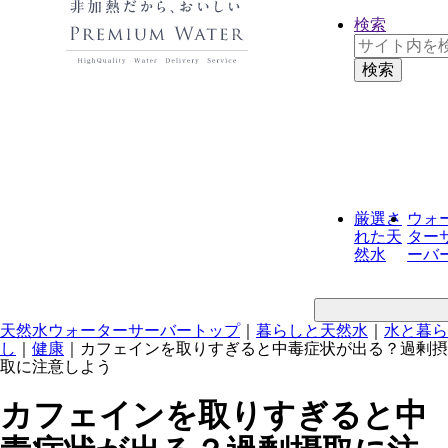
検索
厳選さ
ウォ
れた
天
ター
然水
ーバ
天然水ウォーターサーバートップ
｜
暮らしと天然水
｜
水と暮ら
し
｜
健康
｜
カフェインを取りすぎると中毒症状が出る？過剰摂
取に注意しよう
カフェインを取りすぎると中