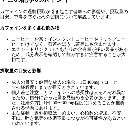
カフェインの過剰摂取が引き起こす健康への影響や、摂取量の
目安、中毒を防ぐための習慣について解説しています。
カフェインを多く含む飲み物
コーヒー・お茶
：インスタントコーヒーやドリップコー
ヒーだけでなく、煎茶やほうじ茶等にも含まれます。
エナジードリンク
：1本あたりの含有量が多い製品がある
ため、成分表示を確認して飲みすぎに注意することが大
切です。
摂取量の目安と影響
成人の目安
：健康な成人の場合、1日400mg（コーヒー
4〜5杯程度）までが目安とされています。
個人差と注意
：カフェインへの感受性は人それぞれ異な
るため、自分に合った量を見極める必要があります。ま
た、妊婦の方は1日200〜300mg程度に抑えることが推奨
される傾向にあります。
主な症状
：過剰摂取は、めまい、心拍数の増加、不安、
不眠、吐き気等の体調不良につながる可能性があるとい
われています。