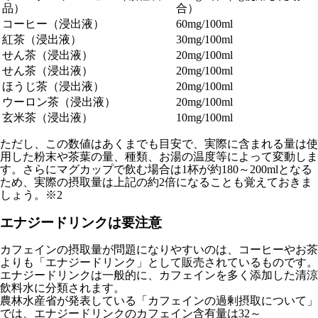
品）
合）
コーヒー（浸出液）
60mg/100ml
紅茶（浸出液）
30mg/100ml
せん茶（浸出液）
20mg/100ml
せん茶（浸出液）
20mg/100ml
ほうじ茶（浸出液）
20mg/100ml
ウーロン茶（浸出液）
20mg/100ml
玄米茶（浸出液）
10mg/100ml
ただし、この数値はあくまでも目安で、実際に含まれる量は使
用した粉末や茶葉の量、種類、お湯の温度等によって変動しま
す。さらにマグカップで飲む場合は1杯が約180～200mlとなる
ため、実際の摂取量は上記の約2倍になることも覚えておきま
しょう。※2
エナジードリンクは要注意
カフェインの摂取量が問題になりやすいのは、コーヒーやお茶
よりも「エナジードリンク」として販売されているものです。
エナジードリンクは一般的に、カフェインを多く添加した清涼
飲料水に分類されます。
農林水産省が発表している「カフェインの過剰摂取について」
では、エナジードリンクのカフェイン含有量は32～