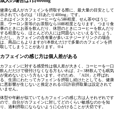
成人の場合は1日400mg
健康な成人がカフェインを摂取する際に、最大量の目安として
示されているのは「1日あたり400mg」です。
これはインスタントコーヒーなら5杯程度、せん茶やほうじ
茶、ウーロン茶等のお茶類なら10杯程度となります。つまり食
事のときにお茶を飲んだり、休憩のときにコーヒーを飲んだり
する程度なら、ほとんどの人には問題ないといえるでしょう。
ただし、カフェインの含有量が多いエナジードリンクの場合
は、商品にもよりますが1本飲むだけで多量のカフェインを摂
取してしまうことがあります。※4
カフェインの感じ方は個人差がある
カフェインに対する感受性は個人差が大きく、コーヒーを一口
飲んだだけで寝付けなくなる方もいれば、2～3杯飲んでも眠気
が覚めないという方もいます。そのため、「ADI」と呼ばれ
る、生涯にわたってカフェインを摂取し続けたとしても、健康
に悪影響が生じないと推定される1日許容摂取量は設定されて
いません。
体型や年齢が似ていてもカフェインの感じ方は人それぞれです
ので、自分がカフェインに対してどのくらい敏感なのかを知
り、過剰摂取にならないように心がけることが大切です。