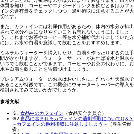
ェインにどれだけ敏感なのかは人によって異なります。自分の
体質を知り、コーヒーやエナジードリンクを飲むときはカフェ
インの含有量をチェックしつつ、過剰摂取に注意することが大
切です。
また、カフェインには利尿作用があるため、体内の水分が排出
されて水分不足になりやすいことも忘れないようにしましょ
う。これまでお茶やコーヒー等を水分補給代わりにしていた方
には、お水や白湯を意識して飲むことをおすすめします。
ミネラルウォーターを購入したり、白湯を作ったりするのは手
間がかかりますが、ウォーターサーバーがあれば冷水と温水を
いつでも飲むことができます。コーヒーやお茶の代わりに、お
水や白湯を飲むことを習慣づけましょう。
プレミアムウォーターのお水はおいしさにこだわった天然水で
あることが特徴です。この機会にウォーターサーバーの導入を
検討されてみてはいかがでしょうか。
参考文献
※1
食品中のカフェイン
（食品安全委員会）
※2
食品に含まれるカフェインの過剰摂取についてQ＆A
～カフェインの過剰摂取に注意しましょう～
（厚生労働
省）