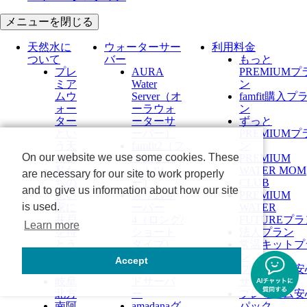
メニューを閉じる
天然水に
ウォーターサー
利用料金
ついて
バー
もっと
プレ
AURA
PREMIUMプ
ミア
Water
ン
ムウ
Server​（オ
famfit購入プ
ォー
ーラウォ
ン
ター
ーターサ
ずっと
とい
ーバー）
PREMIUMプ
う天
famfit2（フ
ン
On our website we use some cookies. These
然水
ァムフィ
PREMIUM
私た
ットツ
WATER MOM
are necessary for our site to work properly
ちの
ー）
CLUB
and to give us information about how our site
想い
スリムサ
PREMIUM
is used.
家に
ーバー
WATER
井戸
4（ロング/
FUTUREプ
Learn more
を持
ショート
法人プラン
とう
タイプ）
常温キットプ
富士
amadana ス
ン
Accept
吉田
タンダー
プレミアム安
岐阜
ドサーバ
サポート
北方
ー
プレミアム安
南阿
amadanaグ
パック