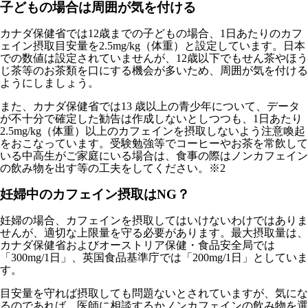
子どもの場合は周囲が気を付ける
カナダ保健省では12歳までの子どもの場合、1日あたりのカフ
ェイン摂取目安量を2.5mg/kg（体重）と設定しています。日本
での数値は設定されていませんが、12歳以下でもせん茶やほう
じ茶等のお茶類を口にする機会が多いため、周囲が気を付ける
ようにしましょう。
また、カナダ保健省では13 歳以上の青少年について、データ
が不十分で確定した勧告は作成しないとしつつも、1日あたり
2.5mg/kg（体重）以上のカフェインを摂取しないよう注意喚起
をおこなっています。受験勉強等でコーヒーやお茶を常飲して
いる中高生がご家庭にいる場合は、食事の際はノンカフェイン
の飲み物を出す等の工夫をしてください。※2
妊婦中のカフェイン摂取はNG？
妊婦の場合、カフェインを摂取してはいけないわけではありま
せんが、適切な上限量を守る必要があります。最大摂取量は、
カナダ保健省およびオーストリア保健・食品安全局では
「300mg/1日」、英国食品基準庁では「200mg/1日」としていま
す。
目安量を守れば摂取しても問題ないとされていますが、気にな
るのであれば、医師に相談するかノンカフェインの飲み物を選