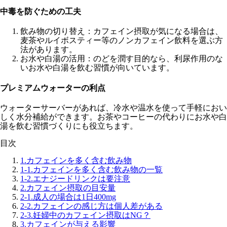
中毒を防ぐための工夫
飲み物の切り替え
：カフェイン摂取が気になる場合は、
麦茶やルイボスティー等のノンカフェイン飲料を選ぶ方
法があります。
お水や白湯の活用
：のどを潤す目的なら、利尿作用のな
いお水や白湯を飲む習慣が向いています。
プレミアムウォーターの利点
ウォーターサーバーがあれば、冷水や温水を使って手軽におい
しく水分補給ができます。お茶やコーヒーの代わりにお水や白
湯を飲む習慣づくりにも役立ちます。
目次
1.
カフェインを多く含む飲み物
1-1.
カフェインを多く含む飲み物の一覧
1-2.
エナジードリンクは要注意
2.
カフェイン摂取の目安量
2-1.
成人の場合は1日400mg
2-2.
カフェインの感じ方は個人差がある
2-3.
妊婦中のカフェイン摂取はNG？
3.
カフェインが与える影響