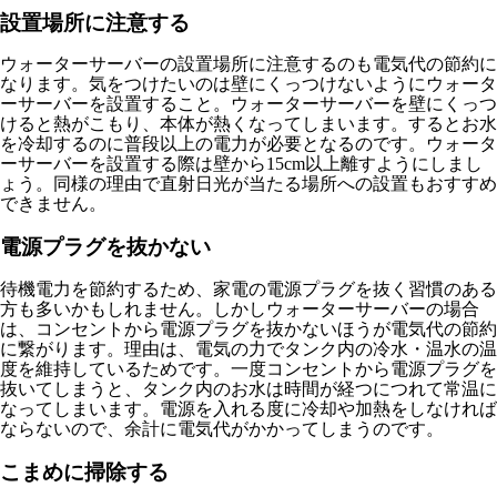
設置場所に注意する
ウォーターサーバーの設置場所に注意するのも電気代の節約に
なります。気をつけたいのは壁にくっつけないようにウォータ
ーサーバーを設置すること。ウォーターサーバーを壁にくっつ
けると熱がこもり、本体が熱くなってしまいます。するとお水
を冷却するのに普段以上の電力が必要となるのです。ウォータ
ーサーバーを設置する際は壁から15cm以上離すようにしまし
ょう。同様の理由で直射日光が当たる場所への設置もおすすめ
できません。
電源プラグを抜かない
待機電力を節約するため、家電の電源プラグを抜く習慣のある
方も多いかもしれません。しかしウォーターサーバーの場合
は、コンセントから電源プラグを抜かないほうが電気代の節約
に繋がります。理由は、電気の力でタンク内の冷水・温水の温
度を維持しているためです。一度コンセントから電源プラグを
抜いてしまうと、タンク内のお水は時間が経つにつれて常温に
なってしまいます。電源を入れる度に冷却や加熱をしなければ
ならないので、余計に電気代がかかってしまうのです。
こまめに掃除する