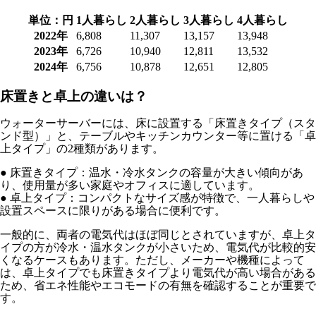
単位：円
1人暮らし
2人暮らし
3人暮らし
4人暮らし
2022年
6,808
11,307
13,157
13,948
2023年
6,726
10,940
12,811
13,532
2024年
6,756
10,878
12,651
12,805
床置きと卓上の違いは？
ウォーターサーバーには、床に設置する「床置きタイプ（スタ
ンド型）」と、テーブルやキッチンカウンター等に置ける「卓
上タイプ」の2種類があります。
●
床置きタイプ
：温水・冷水タンクの容量が大きい傾向があ
り、使用量が多い家庭やオフィスに適しています。
●
卓上タイプ
：コンパクトなサイズ感が特徴で、一人暮らしや
設置スペースに限りがある場合に便利です。
一般的に、両者の電気代はほぼ同じとされていますが、卓上タ
イプの方が冷水・温水タンクが小さいため、電気代が比較的安
くなるケースもあります。ただし、メーカーや機種によって
は、卓上タイプでも床置きタイプより電気代が高い場合がある
ため、省エネ性能やエコモードの有無を確認することが重要で
す。