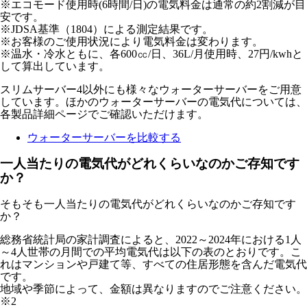
※エコモード使用時(6時間/日)の電気料金は通常の約2割減が目
安です。
※JDSA基準（1804）による測定結果です。
※お客様のご使用状況により電気料金は変わります。
※温水・冷水ともに、各600㏄/日、36L/月使用時、27円/kwhと
して算出しています。
スリムサーバー4以外にも様々なウォーターサーバーをご用意
しています。ほかのウォーターサーバーの電気代については、
各製品詳細ページでご確認いただけます。
ウォーターサーバーを比較する
一人当たりの電気代がどれくらいなのかご存知です
か？
そもそも一人当たりの電気代がどれくらいなのかご存知です
か？
総務省統計局の家計調査によると、2022～2024年における1人
～4人世帯の月間での平均電気代は以下の表のとおりです。こ
れはマンションや戸建て等、すべての住居形態を含んだ電気代
です。
地域や季節によって、金額は異なりますのでご注意ください。
※2