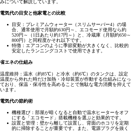
みについて解説しています。
電気代の目安と他家電との比較
目安：プレミアムウォーター（スリムサーバー4）の場
合、通常使用で月額約630円～、エコモード使用なら約
520円～（1日あたり約17円～）と、冷蔵庫（月額約650～
800円）と同程度かそれ以下です。
特徴：エアコンのように季節変動が大きくなく、比較的
安定したランニングコストで使用できます。
省エネの仕組み
温度維持：温水（約85℃）と冷水（約6℃）のタンクは、設定
温度から外れた時だけ加熱・冷却装置が作動する仕組みになっ
ており、保温・保冷性を高めることで無駄な電力消費を抑えて
います。
電気代の節約術
機種選び：部屋が暗くなると自動で温水ヒーターをオフ
にする「エコモード」搭載機種を選ぶと効果的です。
設置と管理：壁から離して設置し、背面のホコリを定期
的に掃除することが重要です。また、電源プラグを抜く