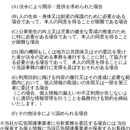
(A) 法令により開示・提供を求められた場合
(B) 人の生命・身体又は財産の保護のために必要がある
場合であって、本人の同意を得ることが困難である場合
(C) 公衆衛生の向上又は児童の健全な育成の推進のため
に特に必要がある場合であって、本人の同意を得ること
が困難な場合
(D) 国の機関もしくは地方公共団体又はその委託を受け
た者が法令の定める事務を遂行することに対して協力す
る必要がある場合であって、本人の同意を得ることによ
り当該事務の遂行に支障を及ぼすおそれがある場合
(E) 利用目的に掲げる内容の履行又はその達成に必要な範
囲内において、個人情報の取扱いの全部又は一部を第三
者に委託する場合
（この場合、個人情報の漏えいや不正利用が生じないよ
うに適切な情報管理を行うことを義務付ける契約を締結
いたします。）
(F) その他法令により認められる場合
※当社が広告関連事業者に分析業務を委託する場合には 当社
が保有する個人情報に当該広告関連事業者が保有するお客様の