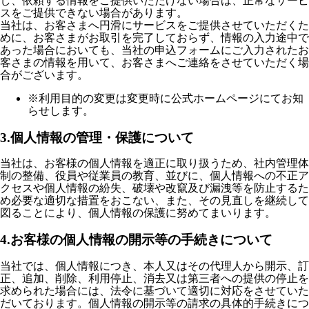
し、依頼する情報をご提供いただけない場合は、正常なサービ
スをご提供できない場合があります。
当社は、お客さまへ円滑にサービスをご提供させていただくた
めに、お客さまがお取引を完了しておらず、情報の入力途中で
あった場合においても、当社の申込フォームにご入力されたお
客さまの情報を用いて、お客さまへご連絡をさせていただく場
合がございます。
※利用目的の変更は変更時に公式ホームページにてお知
らせします。
3.個人情報の管理・保護について
当社は、お客様の個人情報を適正に取り扱うため、社内管理体
制の整備、役員や従業員の教育、並びに、個人情報への不正ア
クセスや個人情報の紛失、破壊や改竄及び漏洩等を防止するた
め必要な適切な措置をおこない、また、その見直しを継続して
図ることにより、個人情報の保護に努めてまいります。
4.お客様の個人情報の開示等の手続きについて
当社では、個人情報につき、本人又はその代理人から開示、訂
正、追加、削除、利用停止、消去又は第三者への提供の停止を
求められた場合には、法令に基づいて適切に対応をさせていた
だいております。個人情報の開示等の請求の具体的手続きにつ