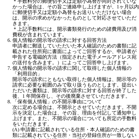
＊手数料分の郵便切手又は定額小為替が同封されていな
かった場合は、その旨ご連絡申し上げますが、1ヶ月以内
に郵便切手又は定額小為替をお送りいただけない場合
は、開示の求めがなかったものとして対応させていただ
きます。
＊上記手数料には、開示書類発行のための諸費用及び消
費税が含まれています。
個人情報の開示等の請求に対する回答方法
申請者に郵送していただいた本人確認のための書類に記
載された住所宛に書面によってご回答するか、申請者が
申告する電磁的方法（指定された電子メールアドレス宛
の送付を含みます。）によってご回答申し上げます。
個人情報の開示等の請求に関して取得した個人情報の
「利用目的」
開示等の請求にともない取得した個人情報は、開示等の
請求に必要な範囲のみで取り扱うものとします。提出い
ただいた書類は、開示等の請求に対する回答が終了した
後、1 年間保存し、その後廃棄させていただきます。
「保有個人情報」の不開示事由について
次に定める場合は、不開示とさせていただきます。不開
示を決定した場合は、その旨、理由を付記して通知申し
上げます。また、不開示の場合についても所定の手数料
をいただきます。
(A) 申請書に記載されている住所・本人確認のための書
類に記載されている住所・当社の登録住所が一致しない