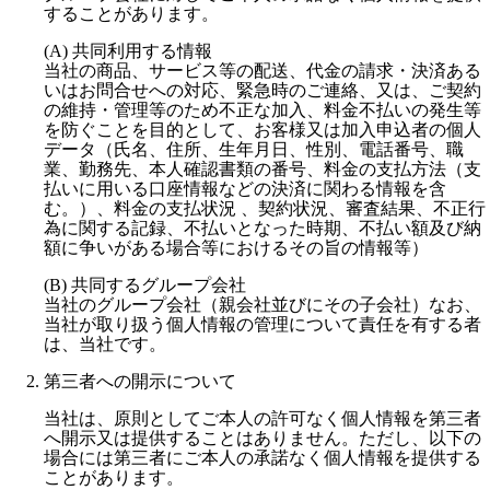
することがあります。
(A) 共同利用する情報
当社の商品、サービス等の配送、代金の請求・決済ある
いはお問合せへの対応、緊急時のご連絡、又は、ご契約
の維持・管理等のため不正な加入、料金不払いの発生等
を防ぐことを目的として、お客様又は加入申込者の個人
データ（氏名、住所、生年月日、性別、電話番号、職
業、勤務先、本人確認書類の番号、料金の支払方法（支
払いに用いる口座情報などの決済に関わる情報を含
む。）、料金の支払状況 、契約状況、審査結果、不正行
為に関する記録、不払いとなった時期、不払い額及び納
額に争いがある場合等におけるその旨の情報等）
(B) 共同するグループ会社
当社のグループ会社（親会社並びにその子会社）なお、
当社が取り扱う個人情報の管理について責任を有する者
は、当社です。
第三者への開示について
当社は、原則としてご本人の許可なく個人情報を第三者
へ開示又は提供することはありません。ただし、以下の
場合には第三者にご本人の承諾なく個人情報を提供する
ことがあります。