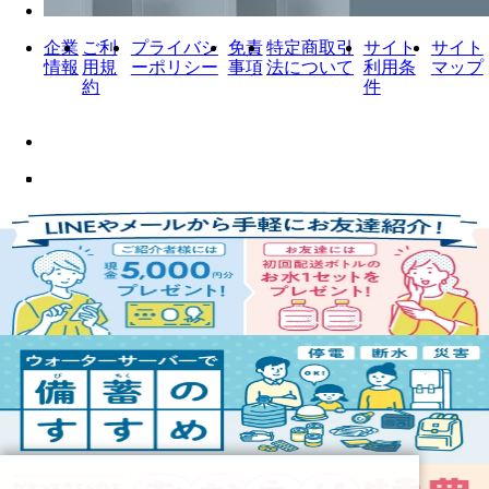
企業
ご利
プライバシ
免責
特定商取引
サイト
サイト
情報
用規
ーポリシー
事項
法について
利用条
マップ
約
件