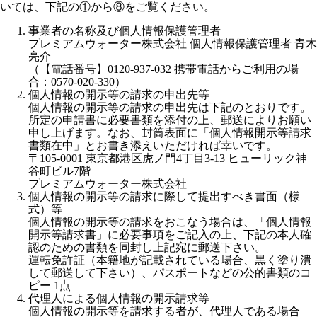
いては、下記の①から⑧をご覧ください。
事業者の名称及び個人情報保護管理者
プレミアムウォーター株式会社 個人情報保護管理者 青木
亮介
（【電話番号】0120-937-032 携帯電話からご利用の場
合：0570-020-330）
個人情報の開示等の請求の申出先等
個人情報の開示等の請求の申出先は下記のとおりです。
所定の申請書に必要書類を添付の上、郵送によりお願い
申し上げます。なお、封筒表面に「個人情報開示等請求
書類在中」とお書き添えいただければ幸いです。
〒105-0001 東京都港区虎ノ門4丁目3-13 ヒューリック神
谷町ビル7階
プレミアムウォーター株式会社
個人情報の開示等の請求に際して提出すべき書面（様
式）等
個人情報の開示等の請求をおこなう場合は、「個人情報
開示等請求書」に必要事項をご記入の上、下記の本人確
認のための書類を同封し上記宛に郵送下さい。
運転免許証（本籍地が記載されている場合、黒く塗り潰
して郵送して下さい）、パスポートなどの公的書類のコ
ピー 1点
代理人による個人情報の開示請求等
個人情報の開示等を請求する者が、代理人である場合