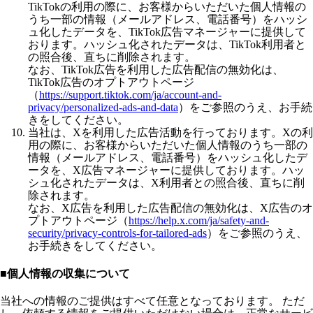
TikTokの利用の際に、お客様からいただいた個人情報の
うち一部の情報（メールアドレス、電話番号）をハッシ
ュ化したデータを、TikTok広告マネージャーに提供して
おります。ハッシュ化されたデータは、TikTok利用者と
の照合後、直ちに削除されます。
なお、TikTok広告を利用した広告配信の無効化は、
TikTok広告のオプトアウトページ
（
https://support.tiktok.com/ja/account-and-
privacy/personalized-ads-and-data
）をご参照のうえ、お手続
きをしてください。
当社は、Xを利用した広告活動を行っております。Xの利
用の際に、お客様からいただいた個人情報のうち一部の
情報（メールアドレス、電話番号）をハッシュ化したデ
ータを、X広告マネージャーに提供しております。ハッ
シュ化されたデータは、X利用者との照合後、直ちに削
除されます。
なお、X広告を利用した広告配信の無効化は、X広告のオ
プトアウトページ（
https://help.x.com/ja/safety-and-
security/privacy-controls-for-tailored-ads
）をご参照のうえ、
お手続きをしてください。
■個人情報の収集について
当社への情報のご提供はすべて任意となっております。 ただ