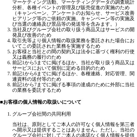
マーケティング活動、マーケティングデータの調査統計
分析、各種イベントの管理及び販売促進の実施のため
（キャンペーン、アンケートのお知らせ、サービス改善
ヒアリング等のご依頼の実施、キャンペーン等の実施及
び当選の連絡及び景品等の発送等を含みます。）
当社及びグループ会社の取り扱う商品又はサービスの開
発及び改善のため
取引先等より個人情報の取扱業務を委託された場合にお
いてこの委託された業務を実施するため
お客様と当社との間の契約又は法令に基づく権利の行使
又は義務の履行のため
前記1から5までに掲げるほか、当社が取り扱う商品又は
サービスにおいて個別に定める目的のため
前記1から6までに掲げるほか、各種連絡、対応管理、関
連資料の送付等のため
前記1から7までに掲げる事項の達成のために外部に当社
の業務を委託するため
■お客様の個人情報の取扱いについて
グループ会社間の共同利用
当社は、原則としてご本人の許可なく個人情報を第三者
へ開示又は提供することはありません。ただし、当社の
グループ会社に対してご本人の承諾なく個人情報を提供