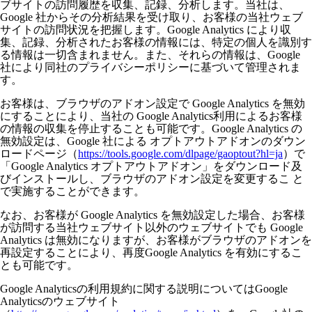
ブサイトの訪問履歴を収集、記録、分析します。当社は、
Google 社からその分析結果を受け取り、お客様の当社ウェブ
サイトの訪問状況を把握します。Google Analytics により収
集、記録、分析されたお客様の情報には、特定の個人を識別す
る情報は一切含まれません。また、それらの情報は、Google
社により同社のプライバシーポリシーに基づいて管理されま
す。
お客様は、ブラウザのアドオン設定で Google Analytics を無効
にすることにより、当社の Google Analytics利用によるお客様
の情報の収集を停止することも可能です。Google Analytics の
無効設定は、Google 社による オプトアウトアドオンのダウン
ロードページ（
https://tools.google.com/dlpage/gaoptout?hl=ja
）で
「Google Analytics オプトアウトアドオン」をダウンロード及
びインストールし、ブラウザのアドオン設定を変更するこ と
で実施することができます。
なお、お客様が Google Analytics を無効設定した場合、お客様
が訪問する当社ウェブサイト以外のウェブサイトでも Google
Analytics は無効になりますが、お客様がブラウザのアドオンを
再設定することにより、再度Google Analytics を有効にするこ
とも可能です。
Google Analyticsの利用規約に関する説明についてはGoogle
Analyticsのウェブサイト