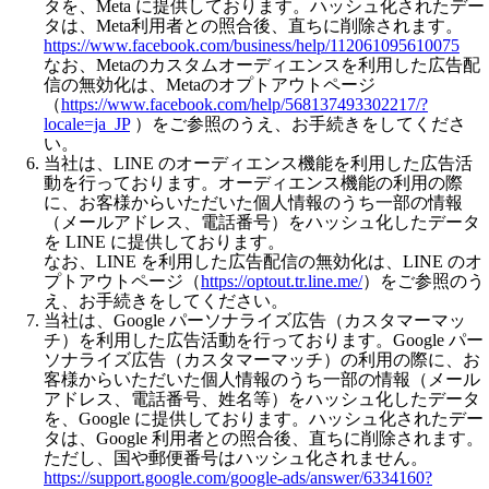
タを、Meta に提供しております。ハッシュ化されたデー
タは、Meta利用者との照合後、直ちに削除されます。
https://www.facebook.com/business/help/112061095610075
なお、Metaのカスタムオーディエンスを利用した広告配
信の無効化は、Metaのオプトアウトページ
（
https://www.facebook.com/help/568137493302217/?
locale=ja_JP
）をご参照のうえ、お手続きをしてくださ
い。
当社は、LINE のオーディエンス機能を利用した広告活
動を行っております。オーディエンス機能の利用の際
に、お客様からいただいた個人情報のうち一部の情報
（メールアドレス、電話番号）をハッシュ化したデータ
を LINE に提供しております。
なお、LINE を利用した広告配信の無効化は、LINE のオ
プトアウトページ（
https://optout.tr.line.me/
）をご参照のう
え、お手続きをしてください。
当社は、Google パーソナライズ広告（カスタマーマッ
チ）を利用した広告活動を行っております。Google パー
ソナライズ広告（カスタマーマッチ）の利用の際に、お
客様からいただいた個人情報のうち一部の情報（メール
アドレス、電話番号、姓名等）をハッシュ化したデータ
を、Google に提供しております。ハッシュ化されたデー
タは、Google 利用者との照合後、直ちに削除されます。
ただし、国や郵便番号はハッシュ化されません。
https://support.google.com/google-ads/answer/6334160?