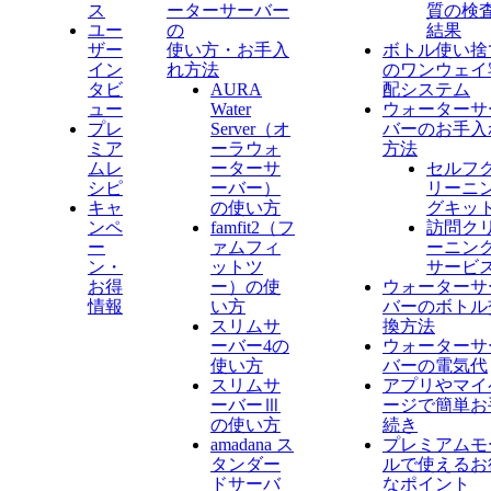
ス
ーターサーバー
質の検
ユー
の
結果
ザー
使い方・お手入
ボトル使い捨
イン
れ方法
のワンウェイ
タビ
AURA
配システム
ュー
Water
ウォーターサ
プレ
Server​（オ
バーのお手入
ミア
ーラウォ
方法
ムレ
ーターサ
セルフ
シピ
ーバー）
リーニ
キャ
の使い方
グキッ
ンペ
famfit2（フ
訪問ク
ー
ァムフィ
ーニン
ン・
ットツ
サービ
お得
ー）の使
ウォーターサ
情報
い方
バーのボトル
スリムサ
換方法
ーバー4の
ウォーターサ
使い方
バーの電気代
スリムサ
アプリやマイ
ーバーⅢ
ージで簡単お
の使い方
続き
amadana ス
プレミアムモ
タンダー
ルで使えるお
ドサーバ
なポイント