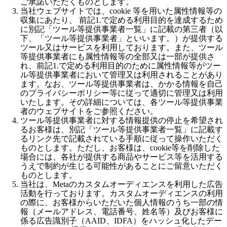
ご承諾いただくものとします。
当社ウェブサイトでは、cookie 等を用いた属性情報等の
収集にあたり、 前記1.で定める利用目的を達成するため
に別記「ツール等提供事業者一覧」に記載の第三者（以
下、「ツール等提供事業者」といいます。）が提供する
ツール又はサービスを利用しております。また、ツール
等提供事業者にも属性情報等の全部又は一部が提供さ
れ、前記1.で定める利用目的のために属性情報等がツー
ル等提供事業者において管理又は利用されることがあり
ます。なお、ツール等提供事業者は、かかる情報を自己
のプライバシーポリシー等に従って適切に管理又は利用
いたします。その詳細については、各ツール等提供事業
者のウェブサイトをご参照ください。
ツール等提供事業者に対する情報提供の停止を希望され
るお客様は、別記「ツール等提供事業者一覧」に記載す
るリンク先で記載されている手順に従って操作いただく
ものとします。ただし、お客様は、cookie等を削除した
場合には、各社が提供する商品やサービス等を活用する
うえで制約が生じる可能性があることにご留意いただく
ものとします。
当社は、Metaのカスタムオーディエンスを利用した広告
活動を行っております。カスタムオーディエンスの利用
の際に、お客様からいただいた個人情報のうち一部の情
報（メールアドレス、電話番号、姓名等）及びお客様に
係る広告識別子（AAID、IDFA）をハッシュ化したデー