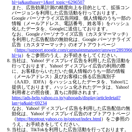
hl=ja&authuser=1&ref_topic=6296507
また、広告効果計測の精度向上を目的として、拡張コン
バージョンを利用した広告活動を行っております。
Google パーソナライズ広告同様、個人情報のうち一部の
情報（メールアドレス、電話番号、姓名等）をハッシュ
化したデータを、Googleに送信しております。
なお、Google パーソナライズ広告（カスタマーマッチ）
を利用した広告配信の無効化は、Google パーソナライズ
広告（カスタマーマッチ）のオプトアウトページ
（
https://support.google.com/campaignmanager/answer/289396
hl=ja
）をご参照のうえ、お手続きをしてください。
当社は、Yahoo! ディスプレイ広告を利用した広告活動を
行っております。Yahoo! ディスプレイ広告の利用の際
に、お客様からいただいた個人情報のうち一部の情報
（メールアドレス）及びお客様に係る広告識別子
（AAID、IDFA）をハッシュ化したデータを、Yahoo!に
提供しております。ハッシュ化されたデータは、Yahoo!
利用者との照合後、直ちに削除されます。
https://ads-help.yahoo.co.jp/yahooads/display/articledetail?
lan=ja&aid=69234
なお、Yahoo! ディスプレイ広告を利用した広告配信の無
効化は、Yahoo! ディスプレイ広告のオプトアウトページ
（
https://btoptout.yahoo.co.jp/optout/index.html
）をご参照の
うえ、お手続きをしてください。
当社は、TikTokを利用した広告活動を行っております。