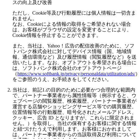
スの向上及び改善
ただし、Cookie等及び行動履歴には個人情報は一切含ま
れません。
なお、Cookieによる情報の取得をご希望されない場合
は、お客様がブラウザの設定を変更することにより、
Cookie情報を停止することができます。
また、当社は、Yahoo！広告の配信改善のために、ソフ
トバンク株式会社に対してデバイス情報（国、地域情
報、通信環境など）及び履歴情報（閲覧履歴など）を送
信いたします。なお、オプトアウトを希望される場合に
は、ソフトバンク株式会社のオプトアウトページ
（
https://www.softbank.jp/privacy/personaldata/utilization/ads/
をご参照のうえ、お手続きをしてください。
当社は、前記1.の目的のために必要かつ合理的な範囲内
で、パートナー事業者から属性情報等（例示すると、ウ
ェブページの閲覧履歴、検索履歴、パートナー事業者が
運営する店舗やショッピングサービス等での購買履歴、
位置情報等の行動履歴、暗号化されたメールアドレス、
クッキー、広告 ID となりますが、これらに限定されま
せん。）を取得し、当社の保有するお客様に関する情報
と紐づけたうえで利用します。お客様におかれまして
は、パートナー事業者からの当該取得及び利用について