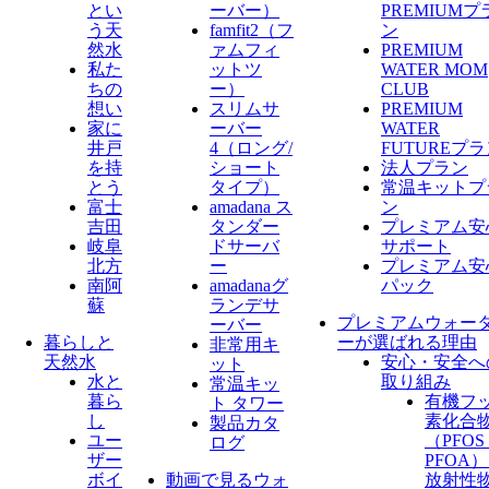
とい
ーバー）
PREMIUMプ
う天
famfit2（フ
ン
然水
ァムフィ
PREMIUM
私た
ットツ
WATER MOM
ちの
ー）
CLUB
想い
スリムサ
PREMIUM
家に
ーバー
WATER
井戸
4（ロング/
FUTUREプ
を持
ショート
法人プラン
とう
タイプ）
常温キットプ
富士
amadana ス
ン
吉田
タンダー
プレミアム安
岐阜
ドサーバ
サポート
北方
ー
プレミアム安
南阿
amadanaグ
パック
蘇
ランデサ
プレミアムウォー
ーバー
暮らしと
ーが選ばれる理由
非常用キ
天然水
安心・安全へ
ット
水と
取り組み
常温キッ
暮ら
有機フ
ト タワー
し
素化合
製品カタ
ユー
（PFO
ログ
ザー
PFOA
ボイ
動画で見るウォ
放射性