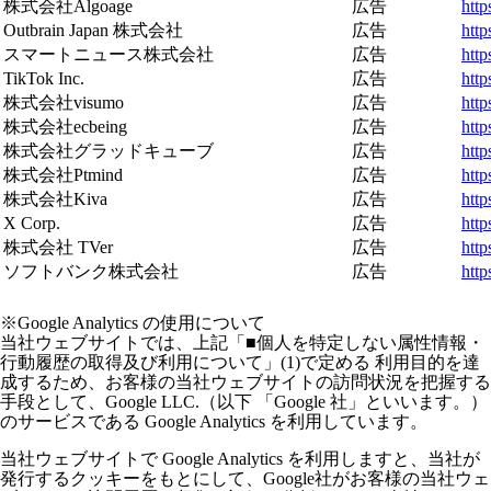
株式会社Algoage
広告
http
Outbrain Japan 株式会社
広告
http
スマートニュース株式会社
広告
htt
TikTok Inc.
広告
http
株式会社visumo
広告
http
株式会社ecbeing
広告
http
株式会社グラッドキューブ
広告
http
株式会社Ptmind
広告
http
株式会社Kiva
広告
http
X Corp.
広告
http
株式会社 TVer
広告
http
ソフトバンク株式会社
広告
http
※Google Analytics の使用について
当社ウェブサイトでは、上記「■個人を特定しない属性情報・
行動履歴の取得及び利用について」(1)で定める 利用目的を達
成するため、お客様の当社ウェブサイトの訪問状況を把握する
手段として、Google LLC.（以下 「Google 社」といいます。）
のサービスである Google Analytics を利用しています。
当社ウェブサイトで Google Analytics を利用しますと、当社が
発行するクッキーをもとにして、Google社がお客様の当社ウェ