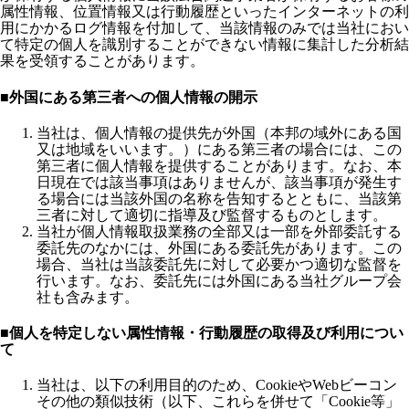
属性情報、位置情報又は行動履歴といったインターネットの利
用にかかるログ情報を付加して、当該情報のみでは当社におい
て特定の個人を識別することができない情報に集計した分析結
果を受領することがあります。
■外国にある第三者への個人情報の開示
当社は、個人情報の提供先が外国（本邦の域外にある国
又は地域をいいます。）にある第三者の場合には、この
第三者に個人情報を提供することがあります。なお、本
日現在では該当事項はありませんが、該当事項が発生す
る場合には当該外国の名称を告知するとともに、当該第
三者に対して適切に指導及び監督するものとします。
当社が個人情報取扱業務の全部又は一部を外部委託する
委託先のなかには、外国にある委託先があります。この
場合、当社は当該委託先に対して必要かつ適切な監督を
行います。なお、委託先には外国にある当社グループ会
社も含みます。
■個人を特定しない属性情報・行動履歴の取得及び利用につい
て
当社は、以下の利用目的のため、CookieやWebビーコン
その他の類似技術（以下、これらを併せて「Cookie等」