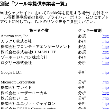
別記「ツール等提供事業者一覧」
当社ウェブサイトにおいてCookie等を使用する場合におけるツ
ール等提供事業者の名称、プライバシーポリシー並びにオプト
アウトに関しては、以下のリンク先をご参照ください。
第三者企業
クッキー種別
Amazon.com, Inc.
必須
http
カラクリ株式会社
必須
http
株式会社フロンティアエンゲージメント
必須
http
株式会社株式会社HUMAN LIFE
必須
http
ゾーホージャパン株式会社
必須
http
ログリー株式会社
分析
http
Google LLC.
分析
http
Microsoft Corporation
分析
http
株式会社プレイド
分析
http
株式会社ユーザーローカル
分析
http
株式会社ジーニー
分析
http
株式会社ユニヴァ・ジャイロン
分析
htt
株式会社 PKSHA Communication
分析
http