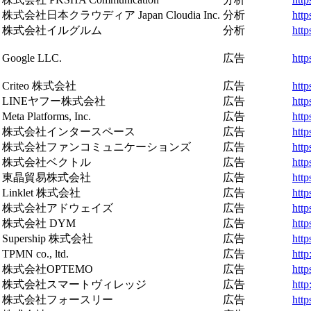
株式会社日本クラウディア Japan Cloudia Inc.
分析
http
株式会社イルグルム
分析
http
Google LLC.
広告
http
Criteo 株式会社
広告
http
LINEヤフー株式会社
広告
http
Meta Platforms, Inc.
広告
htt
株式会社インタースペース
広告
http
株式会社ファンコミュニケーションズ
広告
http
株式会社ベクトル
広告
http
東晶貿易株式会社
広告
http
Linklet 株式会社
広告
http
株式会社アドウェイズ
広告
http
株式会社 DYM
広告
http
Supership 株式会社
広告
http
TPMN co., ltd.
広告
http
株式会社OPTEMO
広告
http
株式会社スマートヴィレッジ
広告
http
株式会社フォースリー
広告
http