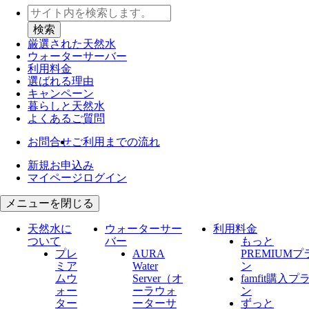
厳選された天然水
ウォーター
サーバー
利用料金
選ばれる理由
キャンペーン
暮らしと天然水
よくあるご質問
お問合せ
ご利用までの流れ
新規お申込み
マイページログイン
メニューを閉じる
天然水に
ウォーターサー
利用料金
ついて
バー
もっと
プレ
AURA
PREMIUMプ
ミア
Water
ン
ムウ
Server​（オ
famfit購入プ
ォー
ーラウォ
ン
ター
ーターサ
ずっと