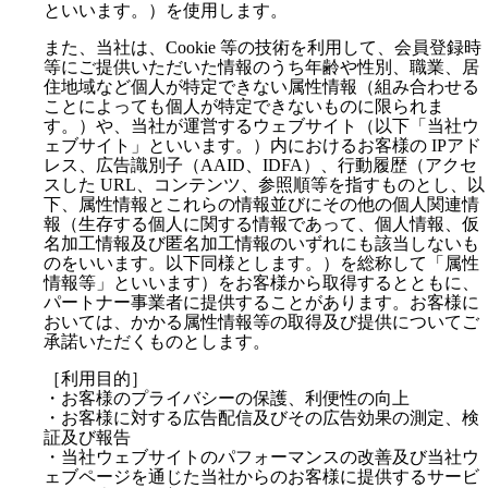
といいます。）を使用します。
また、当社は、Cookie 等の技術を利用して、会員登録時
等にご提供いただいた情報のうち年齢や性別、職業、居
住地域など個人が特定できない属性情報（組み合わせる
ことによっても個人が特定できないものに限られま
す。）や、当社が運営するウェブサイト（以下「当社ウ
ェブサイト」といいます。）内におけるお客様の IPアド
レス、広告識別子（AAID、IDFA）、行動履歴（アクセ
スした URL、コンテンツ、参照順等を指すものとし、以
下、属性情報とこれらの情報並びにその他の個人関連情
報（生存する個人に関する情報であって、個人情報、仮
名加工情報及び匿名加工情報のいずれにも該当しないも
のをいいます。以下同様とします。）を総称して「属性
情報等」といいます）をお客様から取得するとともに、
パートナー事業者に提供することがあります。お客様に
おいては、かかる属性情報等の取得及び提供についてご
承諾いただくものとします。
［利用目的］
・お客様のプライバシーの保護、利便性の向上
・お客様に対する広告配信及びその広告効果の測定、検
証及び報告
・当社ウェブサイトのパフォーマンスの改善及び当社ウ
ェブページを通じた当社からのお客様に提供するサービ