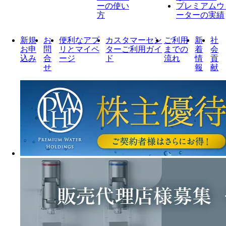
ーの使い
プレミアムウ
方
ーターの実績
新規
お
便利なアプ
カスタマーセン
ご利用
新
社
お申
問
リとマイペ
ターご利用ガイ
までの
着
会
込み
合
ージ
ド
流れ
情
貢
せ
報
献