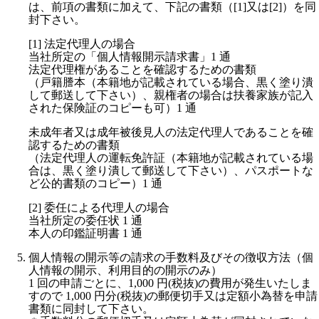
は、前項の書類に加えて、下記の書類（[1]又は[2]）を同
封下さい。
[1] 法定代理人の場合
当社所定の「個人情報開示請求書」1 通
法定代理権があることを確認するための書類
（戸籍謄本（本籍地が記載されている場合、黒く塗り潰
して郵送して下さい）、親権者の場合は扶養家族が記入
された保険証のコピーも可）1 通
未成年者又は成年被後見人の法定代理人であることを確
認するための書類
（法定代理人の運転免許証（本籍地が記載されている場
合は、黒く塗り潰して郵送して下さい）、パスポートな
ど公的書類のコピー）1 通
[2] 委任による代理人の場合
当社所定の委任状 1 通
本人の印鑑証明書 1 通
個人情報の開示等の請求の手数料及びその徴収方法（個
人情報の開示、利用目的の開示のみ）
1 回の申請ごとに、1,000 円(税抜)の費用が発生いたしま
すので 1,000 円分(税抜)の郵便切手又は定額小為替を申請
書類に同封して下さい。