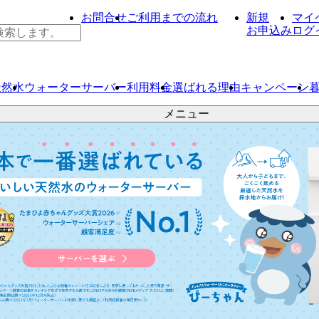
お問合せ
ご利用までの流れ
新規
マイ
お申込み
ログ
天然水
ウォーター
サーバー
利用料金
選ばれる理由
キャンペーン
メニュー