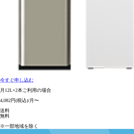
今すぐ申し込む
月12L×2本ご利用の場合
4,082
円
(税込)/月〜
送料
無料
※一部地域を除く