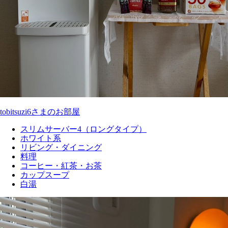
tobitsuzi6さまのお部屋
スリムサーバー4（ロングタイプ）
ホワイト系
リビング・ダイニング
料理
コーヒー・紅茶・お茶
カップスープ
白湯