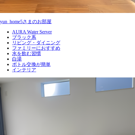
yun_home5さまのお部屋
AURA Water Server
ブラック系
リビング・ダイニング
ファミリーにおすすめ
水を飲む習慣
白湯
ボトル交換が簡単
インテリア