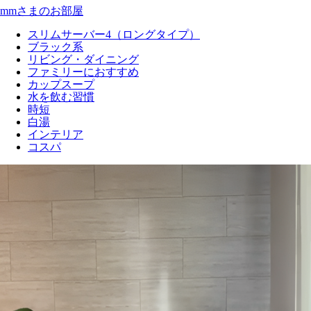
mmさまのお部屋
スリムサーバー4（ロングタイプ）
ブラック系
リビング・ダイニング
ファミリーにおすすめ
カップスープ
水を飲む習慣
時短
白湯
インテリア
コスパ