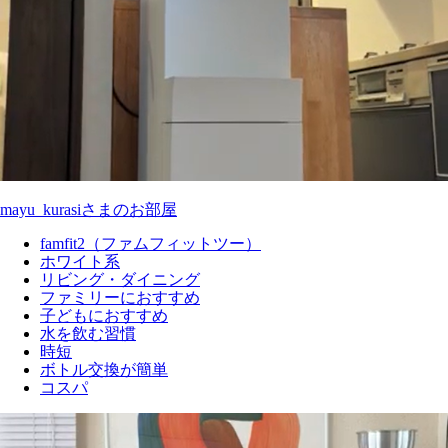
mayu_kurasiさまのお部屋
famfit2（ファムフィットツー）
ホワイト系
リビング・ダイニング
ファミリーにおすすめ
子どもにおすすめ
水を飲む習慣
時短
ボトル交換が簡単
コスパ