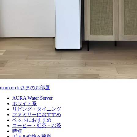
maro.no.ieさまのお部屋
AURA Water Server
ホワイト系
リビング・ダイニング
ファミリーにおすすめ
ペットにおすすめ
コーヒー・紅茶・お茶
時短
ボトル交換が簡単