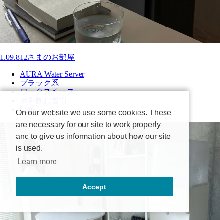
1.09.812さまのお部屋
AURA Water Server
ブラック系
ワークスペース
水を飲む習慣
時短
On our website we use some cookies. These
are necessary for our site to work properly
and to give us information about how our site
is used.
Learn more
Accept