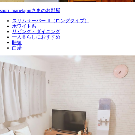
saori_marielapinさまのお部屋
スリムサーバーⅢ（ロングタイプ）
ホワイト系
リビング・ダイニング
一人暮らしにおすすめ
時短
白湯