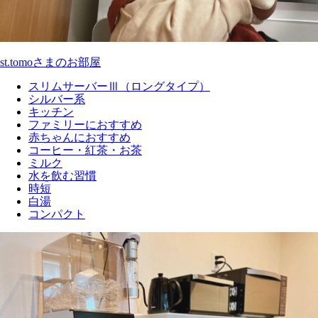
st.tomoさまのお部屋
スリムサーバーⅢ（ロングタイプ）
シルバー系
キッチン
ファミリーにおすすめ
赤ちゃんにおすすめ
コーヒー・紅茶・お茶
ミルク
水を飲む習慣
時短
白湯
コンパクト