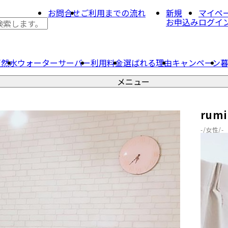
お問合せ
ご利用までの流れ
新規
マイペ
お申込み
ログイ
天然水
ウォーター
サーバー
利用料金
選ばれる理由
キャンペーン
メニュー
rumi
-/女性/-