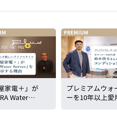
UM
PREMIUM
屋家電＋」が
プレミアムウォ
RA Water
ーを10年以上愛
ver』を展示する
元サッカー日本
｜天然水と暮ら
鈴木啓太さんが