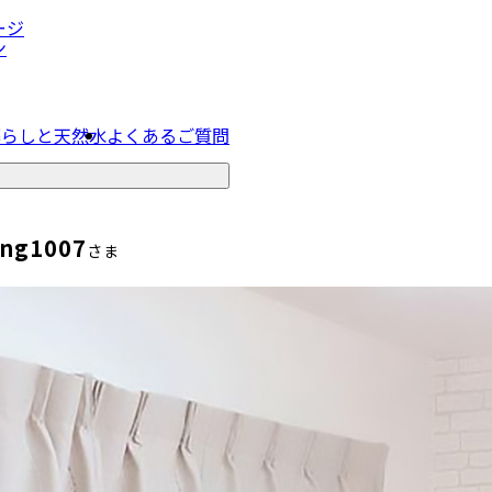
ージ
ン
暮らしと天然水
よくあるご質問
ng1007
さま