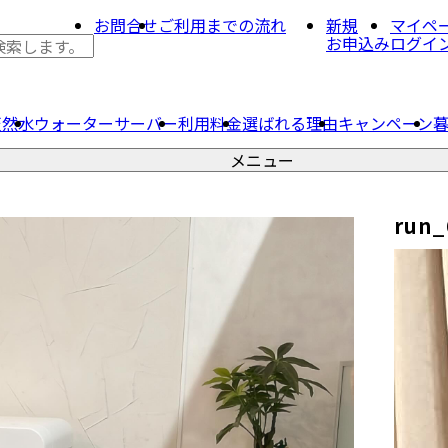
お問合せ
ご利用までの流れ
新規
マイペ
お申込み
ログイ
天然水
ウォーター
サーバー
利用料金
選ばれる理由
キャンペーン
メニュー
run_