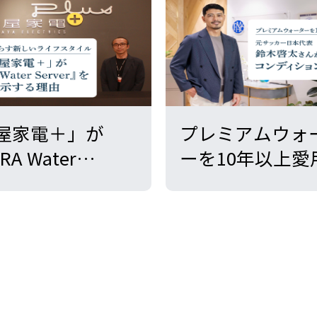
屋家電＋」が
プレミアムウォ
RA Water
ーを10年以上愛
ver』を展示する
元サッカー日本
｜天然水と暮ら
鈴木啓太さんが
しいライフスタ
するコンディシ
管理術