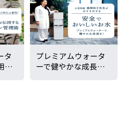
ータ
プレミアムウォータ
用！
ーで健やかな成長
代表
を！小児科医 風間尚
伝授
子先生がおすすめす
ョン
る安全でおいしいお
水