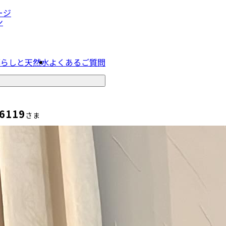
ージ
ン
暮らしと天然水
よくあるご質問
6119
さま