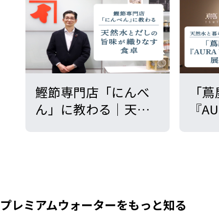
鰹節専門店「にんべ
「蔦
ん」に教わる｜天然
『AU
水とだしの旨味が織
Ser
りなす食卓
理由
す新
イル
プレミアムウォーターを
もっと知る