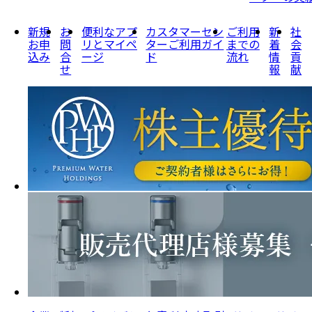
新規
お
便利なアプ
カスタマーセン
ご利用
新
社
お申
問
リとマイペ
ターご利用ガイ
までの
着
会
込み
合
ージ
ド
流れ
情
貢
せ
報
献