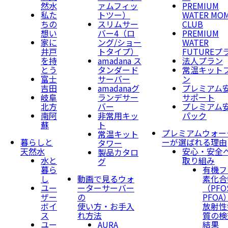
然水
ァムフィッ
PREMIUM
私た
トツー）
WATER MO
ちの
スリムサー
CLUB
想い
バー4（ロ
PREMIUM
家に
ング/ショー
WATER
井戸
トタイプ）
FUTUREプ
を持
amadana ス
法人プラン
とう
タンダード
常温キット
富士
サーバー
ン
吉田
amadanaグ
プレミアム
岐阜
ランデサー
サポート
北方
バー
プレミアム
南阿
非常用キッ
パック
蘇
ト
プレミアムウォー
常温キット
暮らしと
ーが選ばれる理由
タワー
天然水
安心・安全
製品カタロ
水と
取り組み
グ
暮ら
有機フ
し
動画で見るウォ
素化合
ユー
ーターサーバー
（PFO
ザー
の
PFOA
ボイ
使い方・お手入
放射性
ス
れ方法
質の検
ユー
AURA
結果