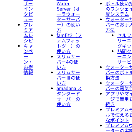
ザー
Water
ボトル使い
イン
Server​（オ
のワンウェ
タビ
ーラウォー
配システム
ュー
ターサーバ
ウォーター
プレ
ー）の使い
バーのお手
ミア
方
方法
ムレ
famfit2（フ
セルフ
シピ
ァムフィッ
リーニ
キャ
トツー）の
グキッ
ンペ
使い方
訪問ク
ー
スリムサー
ーニン
ン・
バー4の使
サービ
お得
い方
ウォーター
情報
スリムサー
バーのボト
バーⅢの使
換方法
い方
ウォーター
amadana ス
バーの電気
タンダード
アプリやマ
サーバーの
ージで簡単
使い方
続き
プレミアム
ルで使える
なポイント
プレミアム
ーターの実