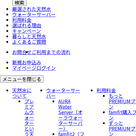
厳選された天然水
ウォーター
サーバー
利用料金
選ばれる理由
キャンペーン
暮らしと天然水
よくあるご質問
お問合せ
ご利用までの流れ
新規お申込み
マイページログイン
メニューを閉じる
天然水に
ウォーターサー
利用料金
ついて
バー
もっと
プレ
AURA
PREMIUM
ミア
Water
ン
ムウ
Server​（オ
famfit購入
ォー
ーラウォー
ン
ター
ターサーバ
ずっと
とい
ー）
PREMIUM
う天
famfit2（フ
ン