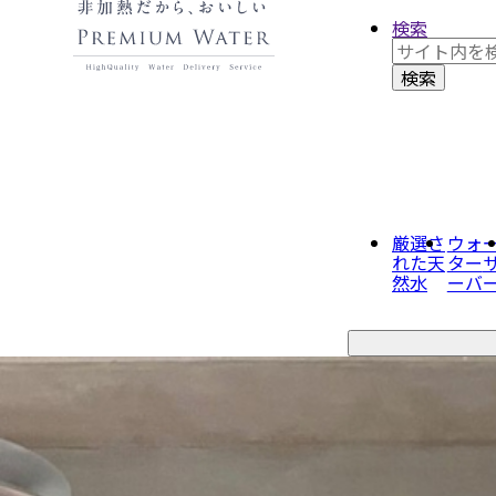
検索
厳選さ
ウォ
れた
天
ター
然水
ーバ