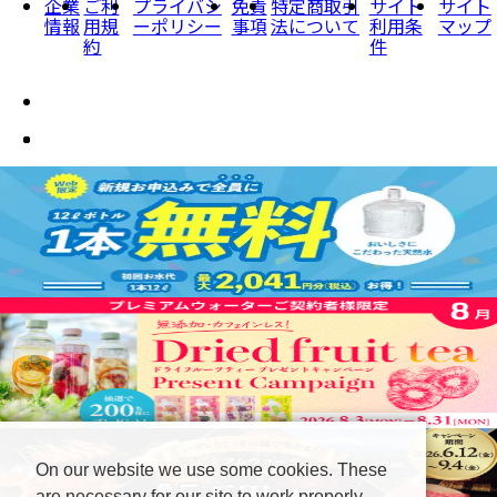
企業
ご利
プライバシ
免責
特定商取引
サイト
サイト
情報
用規
ーポリシー
事項
法について
利用条
マップ
約
件
On our website we use some cookies. These
are necessary for our site to work properly