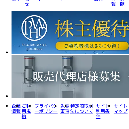
せ
報
献
企業
ご利
プライバシ
免責
特定商取引
サイト
サイト
情報
用規
ーポリシー
事項
法について
利用条
マップ
約
件