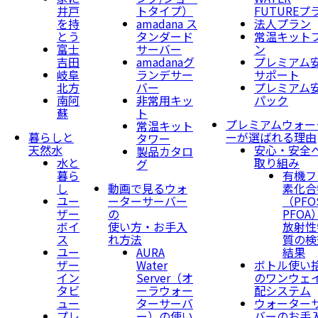
井戸
トタイプ）
FUTUREプ
を持
amadana ス
法人プラン
とう
タンダード
常温キット
富士
サーバー
ン
吉田
amadanaグ
プレミアム
岐阜
ランデサー
サポート
北方
バー
プレミアム
南阿
非常用キッ
パック
蘇
ト
プレミアムウォー
常温キット
暮らしと
ーが選ばれる理由
タワー
天然水
安心・安全
製品カタロ
水と
取り組み
グ
暮ら
有機フ
し
動画で見るウォ
素化合
ユー
ーターサーバー
（PFO
ザー
の
PFOA
ボイ
使い方・お手入
放射性
ス
れ方法
質の検
ユー
AURA
結果
ザー
Water
ボトル使い
イン
Server​（オ
のワンウェ
タビ
ーラウォー
配システム
ュー
ターサーバ
ウォーター
プレ
ー）の使い
バーのお手