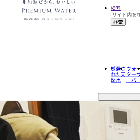
検索
厳選さ
ウォ
れた
天
ター
然水
ーバ