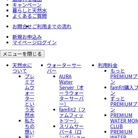
キャンペーン
暮らしと天然水
よくあるご質問
お問合せ
ご利用までの流れ
新規お申込み
マイページログイン
メニューを閉じる
天然水に
ウォーターサー
利用料金
ついて
バー
もっと
プレ
AURA
PREMIUM
ミア
Water
ン
ムウ
Server​（オ
famfit購入
ォー
ーラウォー
ン
ター
ターサーバ
ずっと
とい
ー）
PREMIUM
う天
famfit2（フ
ン
然水
ァムフィッ
PREMIUM
私た
トツー）
WATER MO
ちの
スリムサー
CLUB
想い
バー4（ロ
PREMIUM
家に
ング/ショー
WATER