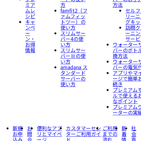
ミア
方
方法
ムレ
famfit2（フ
セルフ
シピ
ァムフィッ
リーニ
キャ
トツー）の
グキッ
ンペ
使い方
訪問ク
ー
スリムサー
ーニン
ン・
バー4の使
サービ
お得
い方
ウォーター
情報
スリムサー
バーのボト
バーⅢの使
換方法
い方
ウォーター
amadana ス
バーの電気
タンダード
アプリやマ
サーバーの
ージで簡単
使い方
続き
プレミアム
ルで使える
なポイント
プレミアム
ーターの実
新規
お
便利なアプ
カスタマーセン
ご利用
新
社
お申
問
リとマイペ
ターご利用ガイ
までの
着
会
込み
合
ージ
ド
流れ
情
貢