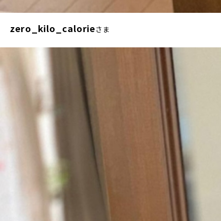
zero_kilo_calorie
さま