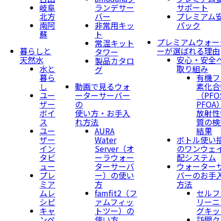
岐阜
ランデサー
サポート
北方
バー
プレミアム
南阿
非常用キッ
パック
蘇
ト
プレミアムウォー
常温キット
暮らしと
ーが選ばれる理由
タワー
天然水
安心・安全
製品カタロ
水と
取り組み
グ
暮ら
有機フ
し
動画で見るウォ
素化合
ユー
ーターサーバー
（PFO
ザー
の
PFOA
ボイ
使い方・お手入
放射性
ス
れ方法
質の検
ユー
AURA
結果
ザー
Water
ボトル使い
イン
Server​（オ
のワンウェ
タビ
ーラウォー
配システム
ュー
ターサーバ
ウォーター
プレ
ー）の使い
バーのお手
ミア
方
方法
ムレ
famfit2（フ
セルフ
シピ
ァムフィッ
リーニ
キャ
トツー）の
グキッ
ンペ
使い方
訪問ク