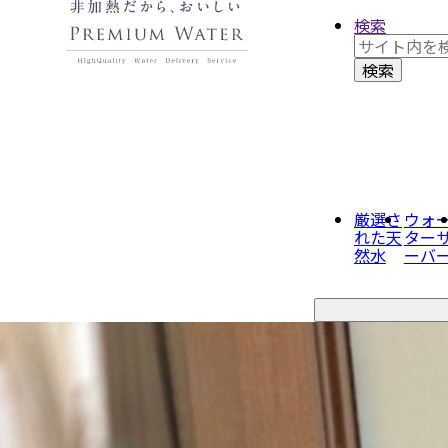
検索
厳選さ
ウォ
れた
天
ター
然水
ーバ