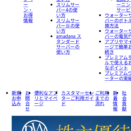
ー
スリムサー
ーニン
ン・
バー4の使
サービ
お得
い方
ウォーター
情報
スリムサー
バーのボト
バーⅢの使
換方法
い方
ウォーター
amadana ス
バーの電気
タンダード
アプリやマ
サーバーの
ージで簡単
使い方
続き
プレミアム
ルで使える
なポイント
プレミアム
ーターの実
新規
お
便利なアプ
カスタマーセン
ご利用
新
社
お申
問
リとマイペ
ターご利用ガイ
までの
着
会
込み
合
ージ
ド
流れ
情
貢
せ
報
献