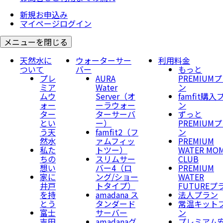
新規お申込み
マイページログイン
メニューを閉じる
天然水に
ウォーターサー
利用料金
ついて
バー
もっと
プレ
AURA
PREMIUM
ミア
Water
ン
ムウ
Server​（オ
famfit購入
ォー
ーラウォー
ン
ター
ターサーバ
ずっと
とい
ー）
PREMIUM
う天
famfit2（フ
ン
然水
ァムフィッ
PREMIUM
私た
トツー）
WATER MO
ちの
スリムサー
CLUB
想い
バー4（ロ
PREMIUM
家に
ング/ショー
WATER
井戸
トタイプ）
FUTUREプ
を持
amadana ス
法人プラン
とう
タンダード
常温キット
富士
サーバー
ン
吉田
amadanaグ
プレミアム