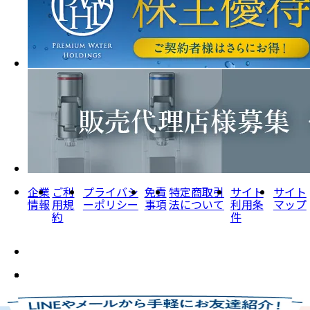
企業
ご利
プライバシ
免責
特定商取引
サイト
サイト
情報
用規
ーポリシー
事項
法について
利用条
マップ
約
件