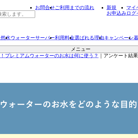
お問合せ
ご利用までの流れ
新規
マイ
お申込み
ログ
天然水
ウォーター
サーバー
利用料金
選ばれる理由
キャンペーン
メニュー
！プレミアムウォーターのお水は何に使う？
｜
アンケート結果