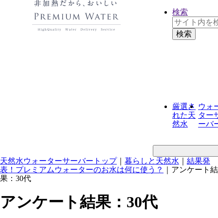
検索
厳選さ
ウォ
れた
天
ター
然水
ーバ
天然水ウォーターサーバートップ
｜
暮らしと天然水
｜
結果発
表！プレミアムウォーターのお水は何に使う？
｜
アンケート結
果：30代
アンケート結果：30代