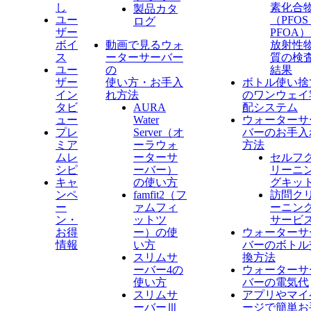
し
素化合
製品カタ
ユー
（PFO
ログ
ザー
PFOA
ボイ
動画で見るウォ
放射性
ス
ーターサーバー
質の検
ユー
の
結果
ザー
使い方・お手入
ボトル使い捨
イン
れ方法
のワンウェイ
タビ
AURA
配システム
ュー
Water
ウォーターサ
プレ
Server​（オ
バーのお手入
ミア
ーラウォ
方法
ムレ
ーターサ
セルフ
シピ
ーバー）
リーニ
キャ
の使い方
グキッ
ンペ
famfit2（フ
訪問ク
ー
ァムフィ
ーニン
ン・
ットツ
サービ
お得
ー）の使
ウォーターサ
情報
い方
バーのボトル
スリムサ
換方法
ーバー4の
ウォーターサ
使い方
バーの電気代
スリムサ
アプリやマイ
ーバーⅢ
ージで簡単お