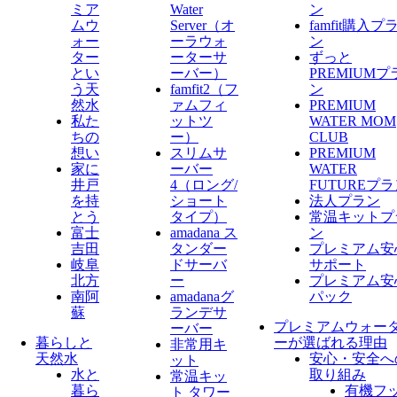
ミア
Water
ン
ムウ
Server​（オ
famfit購入プ
ォー
ーラウォ
ン
ター
ーターサ
ずっと
とい
ーバー）
PREMIUMプ
う天
famfit2（フ
ン
然水
ァムフィ
PREMIUM
私た
ットツ
WATER MOM
ちの
ー）
CLUB
想い
スリムサ
PREMIUM
家に
ーバー
WATER
井戸
4（ロング/
FUTUREプ
を持
ショート
法人プラン
とう
タイプ）
常温キットプ
富士
amadana ス
ン
吉田
タンダー
プレミアム安
岐阜
ドサーバ
サポート
北方
ー
プレミアム安
南阿
amadanaグ
パック
蘇
ランデサ
プレミアムウォー
ーバー
暮らしと
ーが選ばれる理由
非常用キ
天然水
安心・安全へ
ット
水と
取り組み
常温キッ
暮ら
有機フ
ト タワー