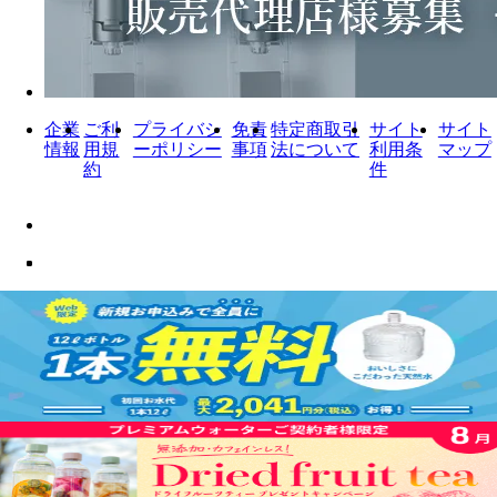
企業
ご利
プライバシ
免責
特定商取引
サイト
サイト
情報
用規
ーポリシー
事項
法について
利用条
マップ
約
件