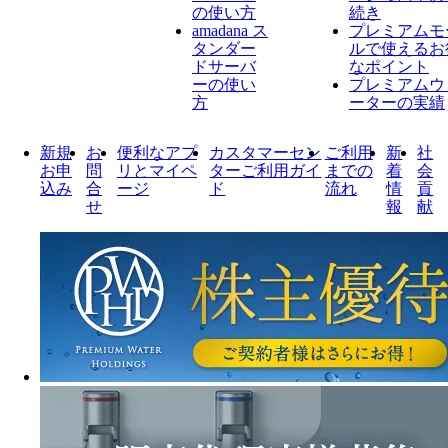
の使い方
続き
amadana ス
プレミアムモ
タンダー
ルで使えるお
ドサーバ
なポイント
ーの使い
プレミアムウ
方
ーターの実績
新規
お
便利なアプ
カスタマーセン
ご利用
新
社
お申
問
リとマイペ
ターご利用ガイ
までの
着
会
込み
合
ージ
ド
流れ
情
貢
せ
報
献