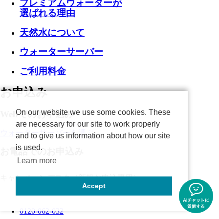
プレミアムウォーターが
選ばれる理由
天然水について
ウォーターサーバー
ご利用料金
お申込み
On our website we use some cookies. These
Webでのお申込み
are necessary for our site to work properly
ウォーターサーバーを選ぶ
and to give us information about how our site
is used.
お電話でのお申込み
Learn more
キャンペーンデスク
（新規お申込専用）
Accept
受付時間：10時～18時（年末年始を除く）
0120-062-032