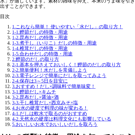
水」が適しています。素材の雑味を抑え、本来のうま味を引き
出すことができます。
目次
1.
これなら簡単！ 使いやすい「水だし」の取り方！
1-1.
鰹節だしの特徴・用途
1-2.
昆布だしの特徴・用途
1-3.
煮干し（いりこ）だしの特徴・用途
1-4.
椎茸だしの特徴・用途
1-5.
合わせだしの特徴・用途
2.
鰹節のだしの取り方
2-1.
基本を押さえておいしく！鰹節のだしの取り方
2-2.
簡単便利！水だしを常備しよう
2-3.
電子レンジで簡単にだしを取ってみよう
2-4.
保存は3～5日を目安に
3.
おすすめ！だし×調味料で簡単味変！
3-1.
鰹節だし×キムチ
3-2.
昆布だし×醤油×酒
3-3.
干し椎茸だし×西京みそ×塩
4.
お水の硬度で料理の味が変わる！
4-1.
だしは軟水で取るのがおすすめ
4-2.
天然水の硬度は料理文化にも影響している
5.
おいしいお水でおいしいだしを取ろう