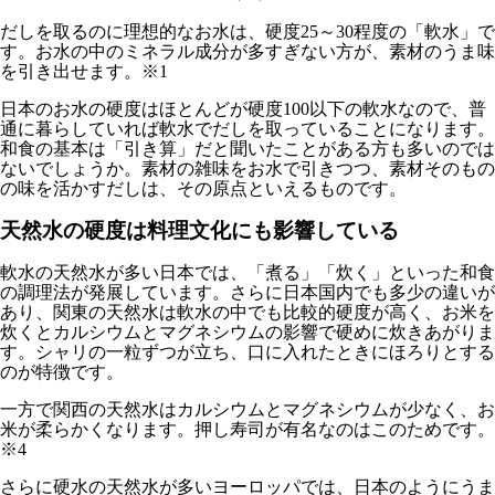
だしを取るのに理想的なお水は、硬度25～30程度の「軟水」で
す。お水の中のミネラル成分が多すぎない方が、素材のうま味
を引き出せます。※1
日本のお水の硬度はほとんどが硬度100以下の軟水なので、普
通に暮らしていれば軟水でだしを取っていることになります。
和食の基本は「引き算」だと聞いたことがある方も多いのでは
ないでしょうか。素材の雑味をお水で引きつつ、素材そのもの
の味を活かすだしは、その原点といえるものです。
天然水の硬度は料理文化にも影響している
軟水の天然水が多い日本では、「煮る」「炊く」といった和食
の調理法が発展しています。さらに日本国内でも多少の違いが
あり、関東の天然水は軟水の中でも比較的硬度が高く、お米を
炊くとカルシウムとマグネシウムの影響で硬めに炊きあがりま
す。シャリの一粒ずつが立ち、口に入れたときにほろりとする
のが特徴です。
一方で関西の天然水はカルシウムとマグネシウムが少なく、お
米が柔らかくなります。押し寿司が有名なのはこのためです。
※4
さらに硬水の天然水が多いヨーロッパでは、日本のようにうま