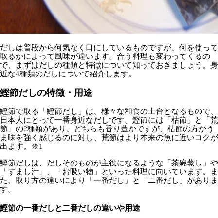
だしは普段から何気なく口にしているものですが、何を使って
取るかによって風味が違います。合う料理も変わってくるの
で、まずはだしの種類と特徴について知っておきましょう。身
近な4種類のだしについて紹介します。
鰹節だしの特徴・用途
鰹節で取る「鰹節だし」は、様々な和食の土台となるもので、
日本人にとって一番身近なだしです。鰹節には「枯節」と「荒
節」の2種類があり、どちらも香り豊かですが、枯節の方がう
ま味を強く感じるのに対し、荒節はより本来の魚に近いコクが
出ます。※1
鰹節だしは、だしそのものが主役になるような「茶碗蒸し」や
「すまし汁」、「お吸い物」といった料理に向いています。ま
た、取り方の違いにより「一番だし」と「二番だし」がありま
す。
鰹節の一番だしと二番だしの違いや用途