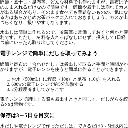
鰹節・煮干し・昆布等、どんな材料でも作れますが、昆布はそ
のまま入れるだけなので簡単です。鰹節や煮干しは崩れてカス
が出る場合があり、そのまま食べても問題ないものの、気にな
る方はあらかじめお茶パックに入れておきましょう。カスが出
づらくなり、扱いやすくなります。
水出しは簡単に作れるので、冷蔵庫に常備しておくと何かと便
利です。ただし、材料を入れっぱなしにせず、投入して1日経
つ前にいったん取り出してください。
電子レンジで簡単にだしを取ってみよう
鰹節と昆布の「合わせだし」は煮出して取ると手間と時間がか
かりますが、電子レンジを使うと簡単に作ることができます。
お水（500mL）に鰹節（10g）と昆布（10g）を入れる
600wの電子レンジで約5分加熱する
2分程度冷ましてからこす
電子レンジで調理する際も煮出すときと同じく、だしがらを絞
るのは禁物です。
保存は3～5日を目安に
水だしや電子レンジで作っただしは、できるだけ3～5日以内に