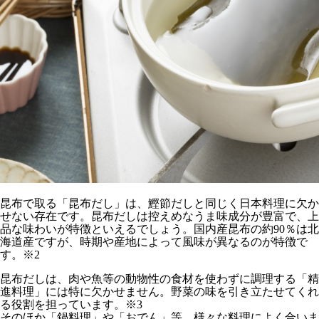
昆布で取る「昆布だし」は、鰹節だしと同じく日本料理に欠か
せない存在です。昆布だしは控えめなうま味成分が豊富で、上
品な味わいが特徴といえるでしょう。国内産昆布の約90％は北
海道産ですが、時期や産地によって風味が異なるのが特徴で
す。※2
昆布だしは、肉や魚等の動物性の食材を使わずに調理する「精
進料理」には特に欠かせません。野菜の味を引き立たせてくれ
る役割を担っています。※3
そのほか「鍋料理」や「おでん」等、様々な料理によく合いま