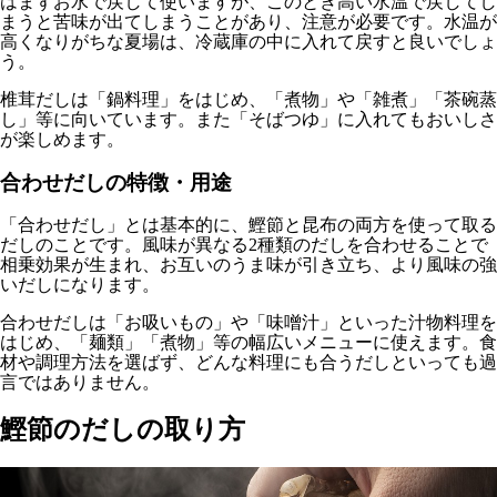
はまずお水で戻して使いますが、このとき高い水温で戻してし
まうと苦味が出てしまうことがあり、注意が必要です。水温が
高くなりがちな夏場は、冷蔵庫の中に入れて戻すと良いでしょ
う。
椎茸だしは「鍋料理」をはじめ、「煮物」や「雑煮」「茶碗蒸
し」等に向いています。また「そばつゆ」に入れてもおいしさ
が楽しめます。
合わせだしの特徴・用途
「合わせだし」とは基本的に、鰹節と昆布の両方を使って取る
だしのことです。風味が異なる2種類のだしを合わせることで
相乗効果が生まれ、お互いのうま味が引き立ち、より風味の強
いだしになります。
合わせだしは「お吸いもの」や「味噌汁」といった汁物料理を
はじめ、「麺類」「煮物」等の幅広いメニューに使えます。食
材や調理方法を選ばず、どんな料理にも合うだしといっても過
言ではありません。
鰹節のだしの取り方