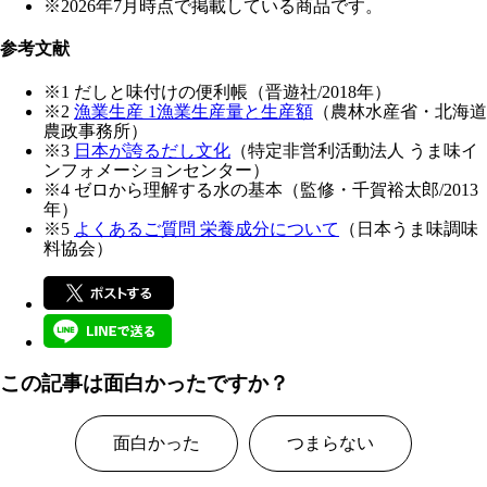
※2026年7月時点で掲載している商品です。
参考文献
※1 だしと味付けの便利帳（晋遊社/2018年）
※2
漁業生産 1漁業生産量と生産額
（農林水産省・北海道
農政事務所）
※3
日本が誇るだし文化
（特定非営利活動法人 うま味イ
ンフォメーションセンター）
※4 ゼロから理解する水の基本（監修・千賀裕太郎/2013
年）
※5
よくあるご質問 栄養成分について
（日本うま味調味
料協会）
この記事は面白かったですか？
面白かった
つまらない