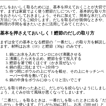
だしをおいしく取るためには、基本を抑えておくことが大切で
す。まずは家庭でよく使う鰹節だしについて、基本的な取り方
をおさらいしておきましょう。それに加えて、簡単な水だしの
方法についてもご紹介します。だしを取るのが面倒なときや、
料理の手間を省きたいときに活用してみてください。
基本を押さえておいしく！鰹節のだしの取り方
まずは全ての基本となる鰹節の「一番だし」の取り方を解説し
ます。材料はお水（1ℓ）と鰹節（30g）のみです。
鍋にお水を入れてコンロにかけ沸騰させる
沸騰したら火を止め、鰹節を全て投入する
鰹節を箸で軽くほぐす（かき混ぜない）
鍋の底に沈むまで1～2分待つ
待つ間にボウルの上にザルを載せ、その上にキッチンペ
ーパーや布を敷いておく
鍋の中身をボウルにゆっくりと注いでこす
だしを取り終わったあとに、だしがらを絞らないようにしまし
ょう。えぐみが出て風味が悪くなってしまいます。
「二番だし」を取るときは、一番だしを取ったときに出る「だ
しがら」を使います。だしがら30gに対し、お水（500 mℓ）と