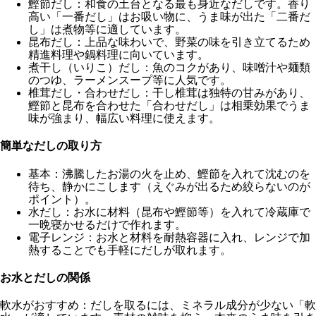
鰹節だし
：和食の土台となる最も身近なだしです。香り
高い「一番だし」はお吸い物に、うま味が出た「二番だ
し」は煮物等に適しています。
昆布だし
：上品な味わいで、野菜の味を引き立てるため
精進料理や鍋料理に向いています。
煮干し（いりこ）だし
：魚のコクがあり、味噌汁や麺類
のつゆ、ラーメンスープ等に人気です。
椎茸だし・合わせだし
：干し椎茸は独特の甘みがあり、
鰹節と昆布を合わせた「合わせだし」は相乗効果でうま
味が強まり、幅広い料理に使えます。
簡単なだしの取り方
基本：沸騰したお湯の火を止め、鰹節を入れて沈むのを
待ち、静かにこします（えぐみが出るため絞らないのが
ポイント）。
水だし：お水に材料（昆布や鰹節等）を入れて冷蔵庫で
一晩寝かせるだけで作れます。
電子レンジ：お水と材料を耐熱容器に入れ、レンジで加
熱することでも手軽にだしが取れます。
お水とだしの関係
軟水がおすすめ
：だしを取るには、ミネラル成分が少ない「軟