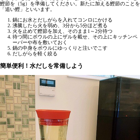
鰹節を（5g）を準備してください。新たに加える鰹節のことを
「追い鰹」といいます。
鍋にお水とだしがらを入れてコンロにかける
沸騰したら火を弱め、3分から5分ほど煮る
火を止めて鰹節を加え、そのまま1～2分待つ
待つ間にボウルの上にザルを載せ、その上にキッチンペ
ーパーや布を敷いておく
鍋の中身をボウルにゆっくりと注いでこす
だしがらを軽く絞る
簡単便利！水だしを常備しよう