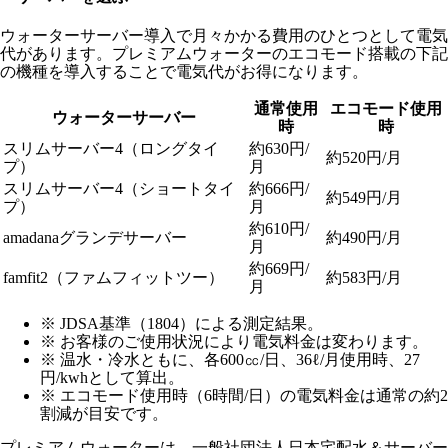
ウォーターサーバー導入で月々かかる費用のひとつとして電気
代があります。プレミアムウォーターのエコモード搭載の下記
の機種を導入することで電気代がお得になります。
通常使用
エコモード使用
ウォーターサーバー
時
時
スリムサーバー4（ロングタイ
約630円/
約520円/月
プ）
月
スリムサーバー4（ショートタイ
約666円/
約549円/月
プ）
月
約610円/
amadanaグランデサーバー
約490円/月
月
約669円/
famfit2（ファムフィットツー）
約583円/月
月
※ JDSA基準（1804）による測定結果。
※ お客様のご使用状況により電気料金は変わります。
※ 温水・冷水ともに、各600㏄/日、36ℓ/月使用時、27
円/kwhとして算出。
※ エコモード使用時（6時間/日）の電気料金は通常の約2
割減が目安です。
プレミアムウォーターは、一般社団法人日本宅配水＆サーバー