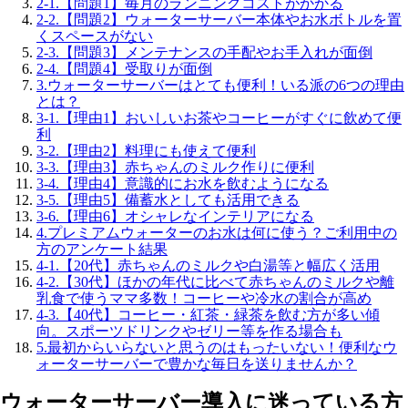
2-1.
【問題1】毎月のランニングコストがかかる
2-2.
【問題2】ウォーターサーバー本体やお水ボトルを置
くスペースがない
2-3.
【問題3】メンテナンスの手配やお手入れが面倒
2-4.
【問題4】受取りが面倒
3.
ウォーターサーバーはとても便利！いる派の6つの理由
とは？
3-1.
【理由1】おいしいお茶やコーヒーがすぐに飲めて便
利
3-2.
【理由2】料理にも使えて便利
3-3.
【理由3】赤ちゃんのミルク作りに便利
3-4.
【理由4】意識的にお水を飲むようになる
3-5.
【理由5】備蓄水としても活用できる
3-6.
【理由6】オシャレなインテリアになる
4.
プレミアムウォーターのお水は何に使う？ご利用中の
方のアンケート結果
4-1.
【20代】赤ちゃんのミルクや白湯等と幅広く活用
4-2.
【30代】ほかの年代に比べて赤ちゃんのミルクや離
乳食で使うママ多数！コーヒーや冷水の割合が高め
4-3.
【40代】コーヒー・紅茶・緑茶を飲む方が多い傾
向。スポーツドリンクやゼリー等を作る場合も
5.
最初からいらないと思うのはもったいない！便利なウ
ォーターサーバーで豊かな毎日を送りませんか？
ウォーターサーバー導入に迷っている方