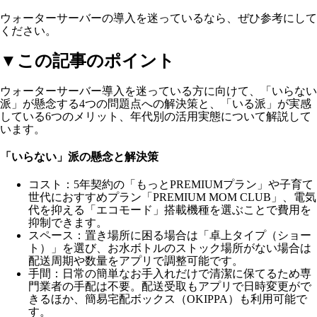
ウォーターサーバーの導入を迷っているなら、ぜひ参考にして
ください。
▼この記事のポイント
ウォーターサーバー導入を迷っている方に向けて、「いらない
派」が懸念する4つの問題点への解決策と、「いる派」が実感
している6つのメリット、年代別の活用実態について解説して
います。
「いらない」派の懸念と解決策
コスト
：5年契約の「もっとPREMIUMプラン」や子育て
世代におすすめプラン「PREMIUM MOM CLUB」、電気
代を抑える「エコモード」搭載機種を選ぶことで費用を
抑制できます。
スペース
：置き場所に困る場合は「卓上タイプ（ショー
ト）」を選び、お水ボトルのストック場所がない場合は
配送周期や数量をアプリで調整可能です。
手間
：日常の簡単なお手入れだけで清潔に保てるため専
門業者の手配は不要。配送受取もアプリで日時変更がで
きるほか、簡易宅配ボックス（OKIPPA）も利用可能で
す。