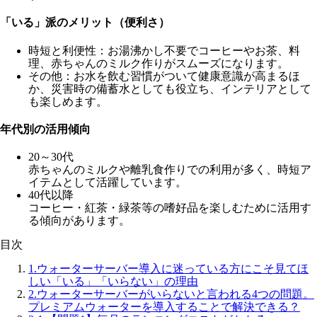
「いる」派のメリット（便利さ）
時短と利便性
：お湯沸かし不要でコーヒーやお茶、料
理、赤ちゃんのミルク作りがスムーズになります。
その他
：お水を飲む習慣がついて健康意識が高まるほ
か、災害時の備蓄水としても役立ち、インテリアとして
も楽しめます。
年代別の活用傾向
20～30代
赤ちゃんのミルクや離乳食作りでの利用が多く、時短ア
イテムとして活躍しています。
40代以降
コーヒー・紅茶・緑茶等の嗜好品を楽しむために活用す
る傾向があります。
目次
1.
ウォーターサーバー導入に迷っている方にこそ見てほ
しい「いる」「いらない」の理由
2.
ウォーターサーバーがいらないと言われる4つの問題。
プレミアムウォーターを導入することで解決できる？