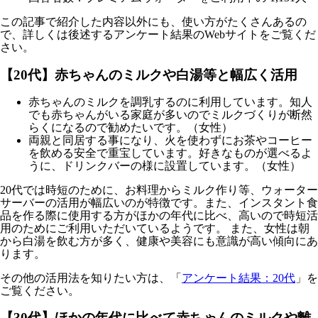
この記事で紹介した内容以外にも、使い方がたくさんあるの
で、詳しくは後述するアンケート結果のWebサイトをご覧くだ
さい。
【20代】赤ちゃんのミルクや白湯等と幅広く活用
赤ちゃんのミルクを調乳するのに利用しています。知人
でも赤ちゃんがいる家庭が多いのでミルクづくりが断然
らくになるので勧めたいです。（女性）
両親と同居する事になり、火を使わずにお茶やコーヒー
を飲める安全で重宝しています。好きなものが選べるよ
うに、ドリンクバーの様に設置しています。（女性）
20代では時短のために、お料理からミルク作り等、ウォーター
サーバーの活用が幅広いのが特徴です。また、インスタント食
品を作る際に使用する方がほかの年代に比べ、高いので時短活
用のためにご利用いただいているようです。 また、女性は朝
から白湯を飲む方が多く、健康や美容にも意識が高い傾向にあ
ります。
その他の活用法を知りたい方は、「
アンケート結果：20代
」を
ご覧ください。
【30代】ほかの年代に比べて赤ちゃんのミルクや離