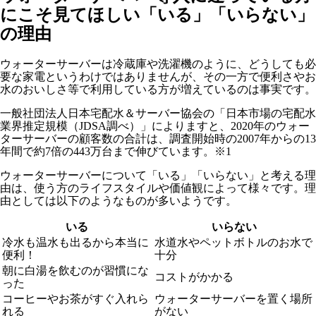
にこそ見てほしい「いる」「いらない」
の理由
ウォーターサーバーは冷蔵庫や洗濯機のように、どうしても必
要な家電というわけではありませんが、その一方で便利さやお
水のおいしさ等で利用している方が増えているのは事実です。
一般社団法人日本宅配水＆サーバー協会の「日本市場の宅配水
業界推定規模（JDSA調べ）」によりますと、2020年のウォー
ターサーバーの顧客数の合計は、調査開始時の2007年からの13
年間で約7倍の443万台まで伸びています。※1
ウォーターサーバーについて「いる」「いらない」と考える理
由は、使う方のライフスタイルや価値観によって様々です。理
由としては以下のようなものが多いようです。
いる
いらない
冷水も温水も出るから本当に
水道水やペットボトルのお水で
便利！
十分
朝に白湯を飲むのが習慣にな
コストがかかる
った
コーヒーやお茶がすぐ入れら
ウォーターサーバーを置く場所
れる
がない