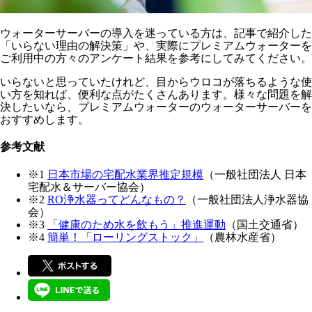
ウォーターサーバーの導入を迷っている方は、記事で紹介した
「いらない理由の解決策」や、実際にプレミアムウォーターを
ご利用中の方々のアンケート結果を参考にしてみてください。
いらないと思っていたけれど、目からウロコが落ちるような使
い方を知れば、便利な点がたくさんあります。様々な問題を解
決したいなら、プレミアムウォーターのウォーターサーバーを
おすすめします。
参考文献
※1
日本市場の宅配水業界推定規模
（一般社団法人 日本
宅配水＆サーバー協会）
※2
RO浄水器ってどんなもの？
（一般社団法人浄水器協
会）
※3
「健康のため水を飲もう」推進運動
（国土交通省）
※4
簡単！「ローリングストック」
（農林水産省）