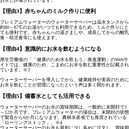
お水と評価されています。
【理由3】赤ちゃんのミルク作りに便利
プレミアムウォーターのウォーターサーバーは温水タンクから
約80～87℃のお湯がいつでも利用できるため、ミルク作りにと
ても便利です。赤ちゃんへの湯ざましや、成長してからの離乳
食・幼児食等にも使えます。
【理由4】意識的にお水を飲むようになる
厚生労働省の「「健康のため水を飲もう」推進運動」のWebサ
イトでは、健康のため、こまめにお水を飲む重要性が記載され
ています。※3
ウォーターサーバーを導入してから、健康維持や美容のために
お水を飲むことが習慣になったという声は多く聞かれます。
【理由5】備蓄水としても活用できる
ウォーターサーバーのお水の賞味期限は、一般的に未開封で3
～12か月です。プレミアムウォーターの場合は、未開封の状態
で製造から6か月になります。農林水産省でも推奨されている
「ローリングストック」。※4
ウォーターサーバーのお水も最初に少し多めに注文し、賞味期