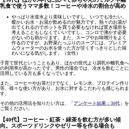
乳食で使うママ多数！コーヒーや冷水の割合が高め
やっぱり水道水より美味しいですし、いつでも冷たい、
暖かいお水・お湯が飲めるのが魅力です。熱々のお湯が
出てくれるのでポットを買う必要もなければ置き場所を
考えることもしなくていいですし、コンロで沸かす必要
がないのも助かります。また、スープやお味噌汁をよく
作るのですが、お野菜たっぷりのスープには、プレミア
ムウォーターのお水を使った方が甘くすっきりとした味
わいになる気がします。（女性）
子育て世代ということもあり、ほかの世代より調乳や離乳食へ
の利用率が高かったです。男性の場合では、冷水を飲むことに
活用している方も多くなっています。
また、コーヒーやお茶だけでなく、レモン水、プロテイン作り
等、様々な使い方があり、お水に対するこだわりも感じられま
す。
その他の活用法を知りたい方は、「
アンケート結果：30代
」を
ご覧ください。
【40代】コーヒー・紅茶・緑茶を飲む方が多い傾
向。スポーツドリンクやゼリー等を作る場合も