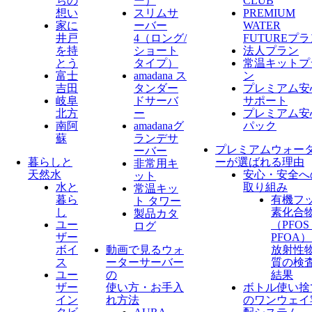
ちの
ー）
CLUB
想い
スリムサ
PREMIUM
家に
ーバー
WATER
井戸
4（ロング/
FUTUREプ
を持
ショート
法人プラン
とう
タイプ）
常温キットプ
富士
amadana ス
ン
吉田
タンダー
プレミアム安
岐阜
ドサーバ
サポート
北方
ー
プレミアム安
南阿
amadanaグ
パック
蘇
ランデサ
プレミアムウォー
ーバー
暮らしと
ーが選ばれる理由
非常用キ
天然水
安心・安全へ
ット
水と
取り組み
常温キッ
暮ら
有機フ
ト タワー
し
素化合
製品カタ
ユー
（PFO
ログ
ザー
PFOA
ボイ
動画で見るウォ
放射性
ス
ーターサーバー
質の検
ユー
の
結果
ザー
使い方・お手入
ボトル使い捨
イン
れ方法
のワンウェイ