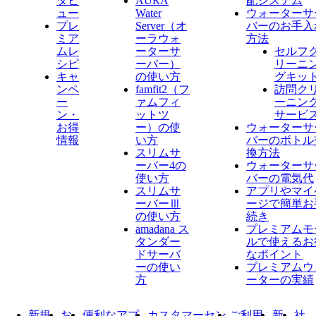
タビ
AURA
配システム
ュー
Water
ウォーターサ
プレ
Server​（オ
バーのお手入
ミア
ーラウォ
方法
ムレ
ーターサ
セルフ
シピ
ーバー）
リーニ
キャ
の使い方
グキッ
ンペ
famfit2（フ
訪問ク
ー
ァムフィ
ーニン
ン・
ットツ
サービ
お得
ー）の使
ウォーターサ
情報
い方
バーのボトル
スリムサ
換方法
ーバー4の
ウォーターサ
使い方
バーの電気代
スリムサ
アプリやマイ
ーバーⅢ
ージで簡単お
の使い方
続き
amadana ス
プレミアムモ
タンダー
ルで使えるお
ドサーバ
なポイント
ーの使い
プレミアムウ
方
ーターの実績
新規
お
便利なアプ
カスタマーセン
ご利用
新
社