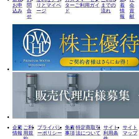
お申
問
リとマイペ
ターご利用ガイ
までの
着
会
込み
合
ージ
ド
流れ
情
貢
せ
報
献
企業
ご利
プライバシ
免責
特定商取引
サイト
サイト
情報
用規
ーポリシー
事項
法について
利用条
マップ
約
件