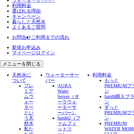
ウォーター
サーバー
利用料金
選ばれる理由
キャンペーン
暮らしと天然水
よくあるご質問
お問合せ
ご利用までの流れ
新規お申込み
マイページログイン
メニューを閉じる
天然水に
ウォーターサー
利用料金
ついて
バー
もっと
プレ
AURA
PREMIUMプ
ミア
Water
ン
ムウ
Server​（オ
famfit購入プ
ォー
ーラウォ
ン
ター
ーターサ
ずっと
とい
ーバー）
PREMIUMプ
う天
famfit2（フ
ン
然水
ァムフィ
PREMIUM
私た
ットツ
WATER MOM