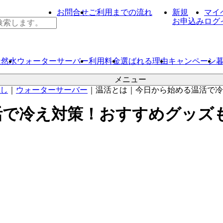
お問合せ
ご利用までの流れ
新規
マイ
お申込み
ログ
天然水
ウォーター
サーバー
利用料金
選ばれる理由
キャンペーン
メニュー
し
｜
ウォーターサーバー
｜
温活とは｜今日から始める温活で冷
活で冷え対策！おすすめグッズ