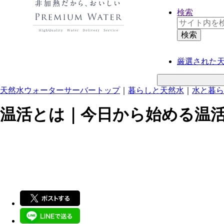
検索
厳選された
天然水ウォーターサーバートップ
｜
暮らしと天然水
｜
水と暮ら
温活とは｜今日から始める温