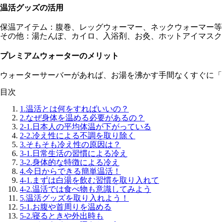
温活グッズの活用
保温アイテム：腹巻、レッグウォーマー、ネックウォーマー等
その他：湯たんぽ、カイロ、入浴剤、お灸、ホットアイマスク
プレミアムウォーターのメリット
ウォーターサーバーがあれば、お湯を沸かす手間なくすぐに「
目次
1.
温活とは何をすればいいの？
2.
なぜ身体を温める必要があるの？
2-1.
日本人の平均体温が下がっている
2-2.
冷え性による不調を取り除く
3.
そもそも冷え性の原因は？
3-1.
日常生活の習慣による冷え
3-2.
身体的な特徴による冷え
4.
今日からできる簡単温活！
4-1.
まずは白湯を飲む習慣を取り入れて
4-2.
温活では食べ物も意識してみよう
5.
温活グッズを取り入れよう！
5-1.
お腹や首周りを温める
5-2.
寝るときや外出時も