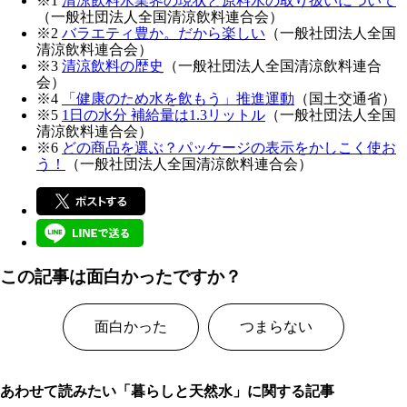
※1
清涼飲料水業界の現状と原料水の取り扱いについて
（一般社団法人全国清涼飲料連合会）
※2
バラエティ豊か。だから楽しい
（一般社団法人全国
清涼飲料連合会）
※3
清涼飲料の歴史
（一般社団法人全国清涼飲料連合
会）
※4
「健康のため水を飲もう」推進運動
（国土交通省）
※5
1日の水分 補給量は1.3リットル
（一般社団法人全国
清涼飲料連合会）
※6
どの商品を選ぶ？パッケージの表示をかしこく使お
う！
（一般社団法人全国清涼飲料連合会）
この記事は面白かったですか？
面白かった
つまらない
あわせて読みたい「暮らしと天然水」に関する記事