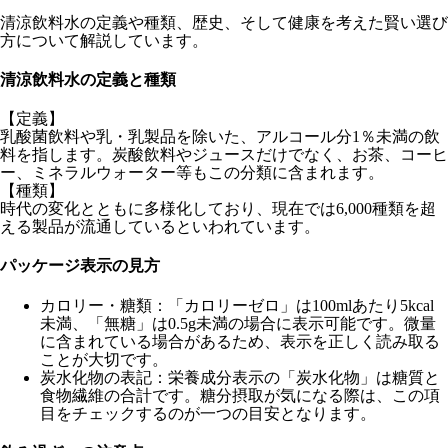
清涼飲料水の定義や種類、歴史、そして健康を考えた賢い選び
方について解説しています。
清涼飲料水の定義と種類
【定義】
乳酸菌飲料や乳・乳製品を除いた、アルコール分1％未満の飲
料を指します。炭酸飲料やジュースだけでなく、お茶、コーヒ
ー、ミネラルウォーター等もこの分類に含まれます。
【種類】
時代の変化とともに多様化しており、現在では6,000種類を超
える製品が流通しているといわれています。
パッケージ表示の見方
カロリー・糖類
：「カロリーゼロ」は100mlあたり5kcal
未満、「無糖」は0.5g未満の場合に表示可能です。微量
に含まれている場合があるため、表示を正しく読み取る
ことが大切です。
炭水化物の表記
：栄養成分表示の「炭水化物」は糖質と
食物繊維の合計です。糖分摂取が気になる際は、この項
目をチェックするのが一つの目安となります。