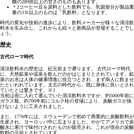
糖の200倍以上の甘さのものもあります。
＊2コーヒー豆を原料とした飲料でも、乳固形分が製品重
量の3％以上のものは「乳飲料」となります。
時代の変化や技術の進歩により、飲料メーカーが様々な清涼飲
料水を生み出し、これからも続々と新商品が登場することでし
ょう。
歴史
古代ローマ時代
清涼飲料水の歴史は、紀元前まで遡ります。 古代ローマ時代
に、天然鉱泉や温泉を飲んだのがはじまりとされています。鉱
泉のお水は人体の健康増進に役立つとされ、まず病人に飲ませ
たといわれています。太古の時代から、既に身体に良いとされ
ていたとは驚きです。※3
当初は壺に入れて運んでいた清涼飲料水ですが、約5000年前に
ガラス瓶、約700年前にコルク栓の登場により、炭酸ガスが抜
けないように工夫されました。
また、1776年には、スウェーデンで初めて商業的に炭酸飲料が
生産され、ヨーロッパ中に広まりました。やがてアメリカで炭
酸水に果汁で味付けされたものが販売され、これが現在の炭酸
飲料の元祖とされています。