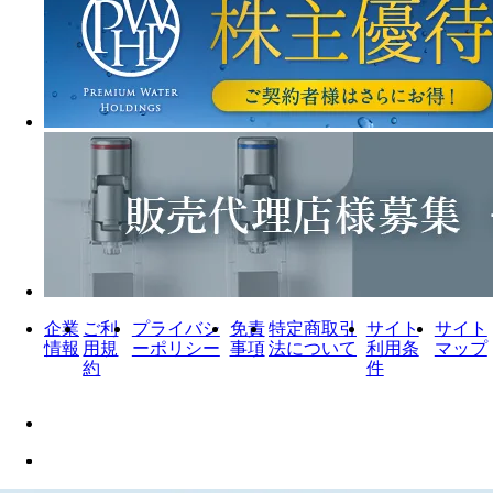
企業
ご利
プライバシ
免責
特定商取引
サイト
サイト
情報
用規
ーポリシー
事項
法について
利用条
マップ
約
件