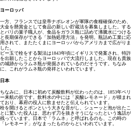
ヨーロッパ
一方、フランスでは皇帝ナポレオンが軍隊の食糧確保のため、
大金を懸賞金として食品の新しい貯蔵法を募集しました。する
とパリの菓子職人が、食品をガラス瓶に詰めて沸騰水につける
と長期保存ができる「加熱処理方法」を発明。瓶詰め工業に応
用されて、またたくまにヨーロッパからアメリカまで広がりま
した。
ビー玉で栓をする製法は1843年頃にイギリスで発案され、特許
を出願したことからヨーロッパで大流行しました。現在も貴族
の城跡からラムネ瓶が発掘されているのだそうです。ちなみ
に、これがラムネ瓶の発祥といわれています。
日本
ちなみに、日本に初めて炭酸飲料が伝わったのは、1853年ペリ
ー来航の折です。飲料水の中には「炭酸レモネード」が積まれ
ており、幕府の役人に飲ませたと伝えられています。
栓を開けるとポンという大きな音がし、シューッと泡が出たこ
とに驚いた役人は、思わず刀を抜きそうになったという逸話が
残っています。日本で「ラムネ」と呼ばれるのも、この時の
「レモネード」がなまったものからといわれています。