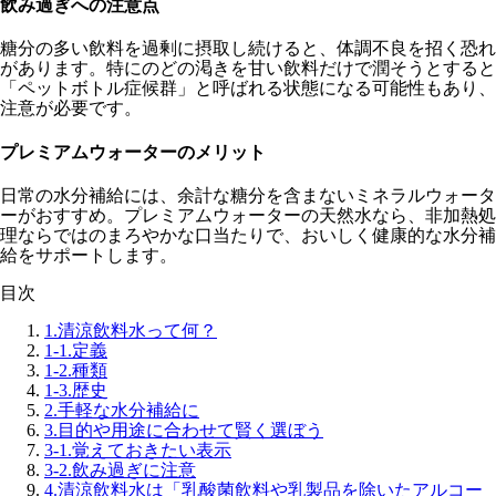
飲み過ぎへの注意点
糖分の多い飲料を過剰に摂取し続けると、体調不良を招く恐れ
があります。特にのどの渇きを甘い飲料だけで潤そうとすると
「ペットボトル症候群」と呼ばれる状態になる可能性もあり、
注意が必要です。
プレミアムウォーターのメリット
日常の水分補給には、余計な糖分を含まないミネラルウォータ
ーがおすすめ。プレミアムウォーターの天然水なら、非加熱処
理ならではのまろやかな口当たりで、おいしく健康的な水分補
給をサポートします。
目次
1.
清涼飲料水って何？
1-1.
定義
1-2.
種類
1-3.
歴史
2.
手軽な水分補給に
3.
目的や用途に合わせて賢く選ぼう
3-1.
覚えておきたい表示
3-2.
飲み過ぎに注意
4.
清涼飲料水は「乳酸菌飲料や乳製品を除いたアルコー