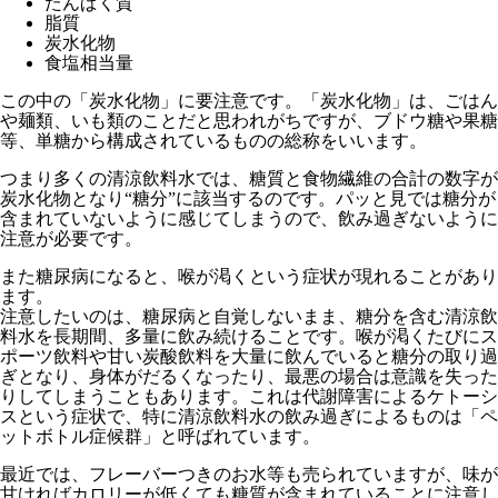
たんぱく質
脂質
炭水化物
食塩相当量
この中の「炭水化物」に要注意です。「炭水化物」は、ごはん
や麺類、いも類のことだと思われがちですが、ブドウ糖や果糖
等、単糖から構成されているものの総称をいいます。
つまり多くの清涼飲料水では、糖質と食物繊維の合計の数字が
炭水化物となり“糖分”に該当するのです。パッと見では糖分が
含まれていないように感じてしまうので、飲み過ぎないように
注意が必要です。
また糖尿病になると、喉が渇くという症状が現れることがあり
ます。
注意したいのは、糖尿病と自覚しないまま、糖分を含む清涼飲
料水を長期間、多量に飲み続けることです。喉が渇くたびにス
ポーツ飲料や甘い炭酸飲料を大量に飲んでいると糖分の取り過
ぎとなり、身体がだるくなったり、最悪の場合は意識を失った
りしてしまうこともあります。これは代謝障害によるケトーシ
スという症状で、特に清涼飲料水の飲み過ぎによるものは「ペ
ットボトル症候群」と呼ばれています。
最近では、フレーバーつきのお水等も売られていますが、味が
甘ければカロリーが低くても糖質が含まれていることに注意し