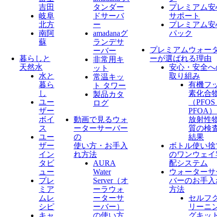
吉田
タンダー
プレミアム安
岐阜
ドサーバ
サポート
北方
ー
プレミアム安
南阿
amadanaグ
パック
蘇
ランデサ
プレミアムウォー
ーバー
暮らしと
ーが選ばれる理由
非常用キ
天然水
安心・安全へ
ット
水と
取り組み
常温キッ
暮ら
有機フ
ト タワー
し
素化合
製品カタ
ユー
（PFO
ログ
ザー
PFOA
ボイ
動画で見るウォ
放射性
ス
ーターサーバー
質の検
ユー
の
結果
ザー
使い方・お手入
ボトル使い捨
イン
れ方法
のワンウェイ
タビ
AURA
配システム
ュー
Water
ウォーターサ
プレ
Server​（オ
バーのお手入
ミア
ーラウォ
方法
ムレ
ーターサ
セルフ
シピ
ーバー）
リーニ
キャ
の使い方
グキッ