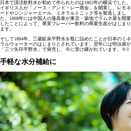
日本で清涼飲料水が初めて作られたのは1863年の横浜でした。
イギリス人が「ノース・アンド・レー商会」を開業し、レモネ
ードやジンジャーエール、ミネラルトニック等を製造しまし
た。1868年には中国人の蓮昌泰が東京・築地でラムネ屋を開業
したことによって、果実フレーバー飲料の商業生産がはじまり
ます。
そして1884年、三菱鉱泉平野水を瓶に詰めたことが日本のミネ
ラルウォーターのはじまりとされています。翌年には明治屋が
「三ツ矢印平野水」で発売し、今に受け継がれています。※3
手軽な水分補給に