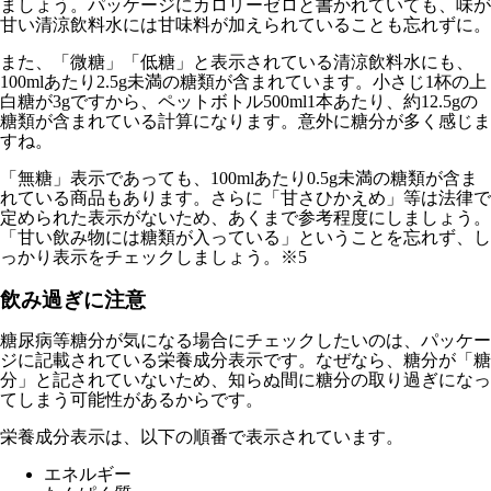
ましょう。パッケージにカロリーゼロと書かれていても、味が
甘い清涼飲料水には甘味料が加えられていることも忘れずに。
また、「微糖」「低糖」と表示されている清涼飲料水にも、
100mlあたり2.5g未満の糖類が含まれています。小さじ1杯の上
白糖が3gですから、ペットボトル500ml1本あたり、約12.5gの
糖類が含まれている計算になります。意外に糖分が多く感じま
すね。
「無糖」表示であっても、100mlあたり0.5g未満の糖類が含ま
れている商品もあります。さらに「甘さひかえめ」等は法律で
定められた表示がないため、あくまで参考程度にしましょう。
「甘い飲み物には糖類が入っている」ということを忘れず、し
っかり表示をチェックしましょう。※5
飲み過ぎに注意
糖尿病等糖分が気になる場合にチェックしたいのは、パッケー
ジに記載されている栄養成分表示です。なぜなら、糖分が「糖
分」と記されていないため、知らぬ間に糖分の取り過ぎになっ
てしまう可能性があるからです。
栄養成分表示は、以下の順番で表示されています。
エネルギー