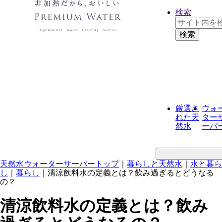
検索
厳選さ
ウォ
れた
天
ター
然水
ーバ
天然水ウォーターサーバートップ
｜
暮らしと天然水
｜
水と暮ら
し
｜
暮らし
｜
清涼飲料水の定義とは？飲み過ぎるとどうなる
の？
清涼飲料水の定義とは？飲み