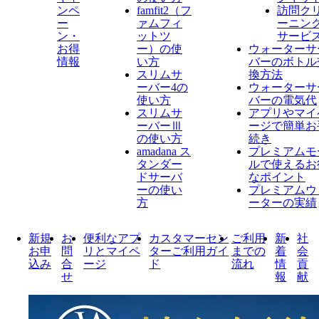
ンペ
famfit2（フ
訪問ク
ー
ァムフィ
ーニン
ン・
ットツ
サービ
お得
ー）の使
ウォーターサ
情報
い方
バーのボトル
スリムサ
換方法
ーバー4の
ウォーターサ
使い方
バーの電気代
スリムサ
アプリやマイ
ーバーⅢ
ージで簡単お
の使い方
続き
amadana ス
プレミアムモ
タンダー
ルで使えるお
ドサーバ
なポイント
ーの使い
プレミアムウ
方
ーターの実績
新規
お
便利なアプ
カスタマーセン
ご利用
新
社
お申
問
リとマイペ
ターご利用ガイ
までの
着
会
込み
合
ージ
ド
流れ
情
貢
せ
報
献