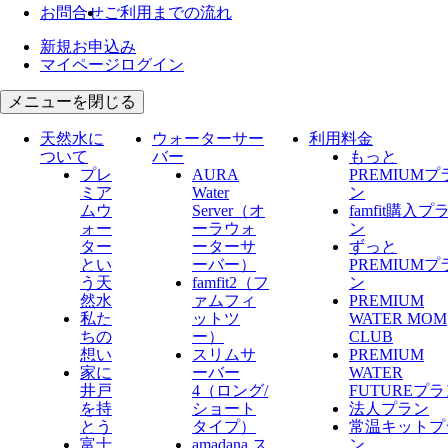
お問合せ
ご利用までの流れ
新規お申込み
マイページログイン
メニューを閉じる
天然水に
ウォーターサー
利用料金
ついて
バー
もっと
プレ
AURA
PREMIUMプ
ミア
Water
ン
ムウ
Server​（オ
famfit購入プ
ォー
ーラウォ
ン
ター
ーターサ
ずっと
とい
ーバー）
PREMIUMプ
う天
famfit2（フ
ン
然水
ァムフィ
PREMIUM
私た
ットツ
WATER MOM
ちの
ー）
CLUB
想い
スリムサ
PREMIUM
家に
ーバー
WATER
井戸
4（ロング/
FUTUREプ
を持
ショート
法人プラン
とう
タイプ）
常温キットプ
富士
amadana ス
ン