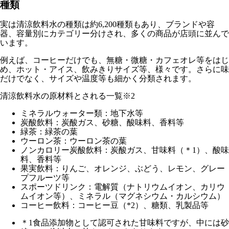
種類
実は清涼飲料水の種類は約6,200種類もあり、ブランドや容
器、容量別にカテゴリー分けされ、多くの商品が店頭に並んで
います。
例えば、コーヒーだけでも、無糖・微糖・カフェオレ等をはじ
め、ホット・アイス、飲みきりサイズ等、様々です。さらに味
だけでなく、サイズや温度等も細かく分類されます。
清涼飲料水の原材料とされる一覧
※2
ミネラルウォーター類：地下水等
炭酸飲料：炭酸ガス、砂糖、酸味料、香料等
緑茶：緑茶の葉
ウーロン茶：ウーロン茶の葉
ノンカロリー炭酸飲料：炭酸ガス、甘味料（＊1）、酸味
料、香料等
果実飲料：りんご、オレンジ、ぶどう、レモン、グレー
プフルーツ等
スポーツドリンク：電解質（ナトリウムイオン、カリウ
ムイオン等）、ミネラル（マグネシウム・カルシウム）
コーヒー飲料：コーヒー豆（*2）、糖類、乳製品等
＊1食品添加物として認可された甘味料ですが、中には砂