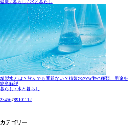
健康 / 暮らし / 水と暮らし
精製水とは？飲んでも問題ない？精製水の特徴や種類、用途を
簡単解説
暮らし / 水と暮らし
2
3
4
5
6
7
8
9
10
11
12
カテゴリー