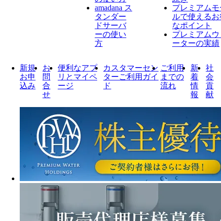
amadana ス
プレミアムモ
タンダー
ルで使えるお
ドサーバ
なポイント
ーの使い
プレミアムウ
方
ーターの実績
新規
お
便利なアプ
カスタマーセン
ご利用
新
社
お申
問
リとマイペ
ターご利用ガイ
までの
着
会
込み
合
ージ
ド
流れ
情
貢
せ
報
献