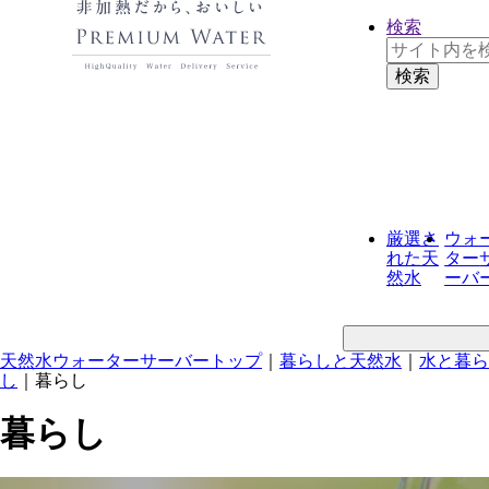
検索
厳選さ
ウォ
れた
天
ター
然水
ーバ
天然水ウォーターサーバートップ
｜
暮らしと天然水
｜
水と暮ら
し
｜
暮らし
暮らし