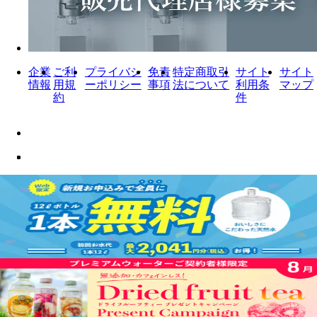
企業
ご利
プライバシ
免責
特定商取引
サイト
サイト
情報
用規
ーポリシー
事項
法について
利用条
マップ
約
件