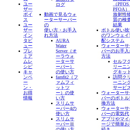
ユー
（PFO
ログ
ザー
PFOA
ボイ
動画で見るウォ
放射性
ス
ーターサーバー
質の検
ユー
の
結果
ザー
使い方・お手入
ボトル使い捨
イン
れ方法
のワンウェイ
タビ
AURA
配システム
ュー
Water
ウォーターサ
プレ
Server​（オ
バーのお手入
ミア
ーラウォ
方法
ムレ
ーターサ
セルフ
シピ
ーバー）
リーニ
キャ
の使い方
グキッ
ンペ
famfit2（フ
訪問ク
ー
ァムフィ
ーニン
ン・
ットツ
サービ
お得
ー）の使
ウォーターサ
情報
い方
バーのボトル
スリムサ
換方法
ーバー4の
ウォーターサ
使い方
バーの電気代
スリムサ
アプリやマイ
ーバーⅢ
ージで簡単お
の使い方
続き