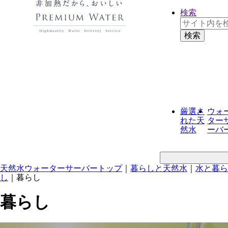
検索
厳選さ
ウォ
れた
天
ター
然水
ーバ
天然水ウォーターサーバートップ
｜
暮らしと天然水
｜
水と暮ら
し
｜
暮らし
暮らし