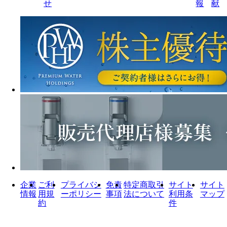
せ
報
献
企業
ご利
プライバシ
免責
特定商取引
サイト
サイト
情報
用規
ーポリシー
事項
法について
利用条
マップ
約
件