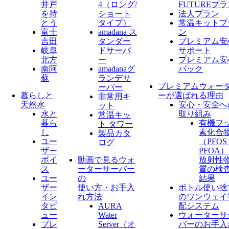
井戸
4（ロング/
FUTUREプ
を持
ショート
法人プラン
とう
タイプ）
常温キットプ
富士
amadana ス
ン
吉田
タンダー
プレミアム安
岐阜
ドサーバ
サポート
北方
ー
プレミアム安
南阿
amadanaグ
パック
蘇
ランデサ
プレミアムウォー
ーバー
暮らしと
ーが選ばれる理由
非常用キ
天然水
安心・安全へ
ット
水と
取り組み
常温キッ
暮ら
有機フ
ト タワー
し
素化合
製品カタ
ユー
（PFO
ログ
ザー
PFOA
ボイ
動画で見るウォ
放射性
ス
ーターサーバー
質の検
ユー
の
結果
ザー
使い方・お手入
ボトル使い捨
イン
れ方法
のワンウェイ
タビ
AURA
配システム
ュー
Water
ウォーターサ
プレ
Server​（オ
バーのお手入