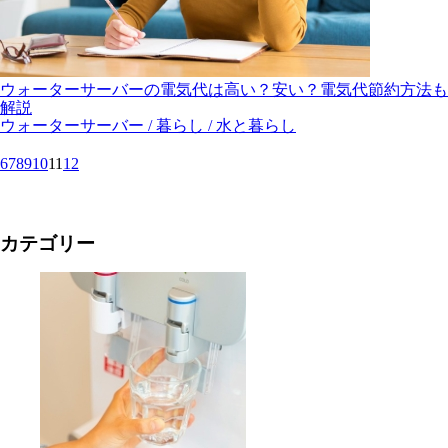
ウォーターサーバーの電気代は高い？安い？電気代節約方法も
解説
ウォーターサーバー / 暮らし / 水と暮らし
6
7
8
9
10
11
12
カテゴリー