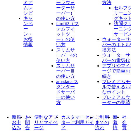
ミア
ーラウォ
方法
ムレ
ーターサ
セルフ
シピ
ーバー）
リーニ
キャ
の使い方
グキッ
ンペ
famfit2（フ
訪問ク
ー
ァムフィ
ーニン
ン・
ットツ
サービ
お得
ー）の使
ウォーターサ
情報
い方
バーのボトル
スリムサ
換方法
ーバー4の
ウォーターサ
使い方
バーの電気代
スリムサ
アプリやマイ
ーバーⅢ
ージで簡単お
の使い方
続き
amadana ス
プレミアムモ
タンダー
ルで使えるお
ドサーバ
なポイント
ーの使い
プレミアムウ
方
ーターの実績
新規
お
便利なアプ
カスタマーセン
ご利用
新
社
お申
問
リとマイペ
ターご利用ガイ
までの
着
会
込み
合
ージ
ド
流れ
情
貢