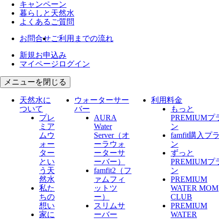
キャンペーン
暮らしと天然水
よくあるご質問
お問合せ
ご利用までの流れ
新規お申込み
マイページログイン
メニューを閉じる
天然水に
ウォーターサー
利用料金
ついて
バー
もっと
プレ
AURA
PREMIUMプ
ミア
Water
ン
ムウ
Server​（オ
famfit購入プ
ォー
ーラウォ
ン
ター
ーターサ
ずっと
とい
ーバー）
PREMIUMプ
う天
famfit2（フ
ン
然水
ァムフィ
PREMIUM
私た
ットツ
WATER MOM
ちの
ー）
CLUB
想い
スリムサ
PREMIUM
家に
ーバー
WATER