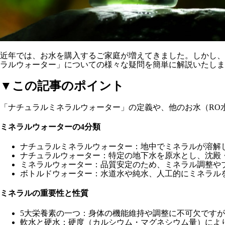
近年では、お水を購入するご家庭が増えてきました。しかし、
ラルウォーター」についての様々な疑問を簡単に解説いたしま
▼この記事のポイント
「ナチュラルミネラルウォーター」の定義や、他のお水（RO
ミネラルウォーターの4分類
ナチュラルミネラルウォーター
：地中でミネラルが溶解
ナチュラルウォーター
：特定の地下水を原水とし、沈殿
ミネラルウォーター
：品質安定のため、ミネラル調整や
ボトルドウォーター
：水道水や純水、人工的にミネラル
ミネラルの重要性と性質
5大栄養素の一つ
：身体の機能維持や調整に不可欠ですが
軟水と硬水
：硬度（カルシウム・マグネシウム量）によ