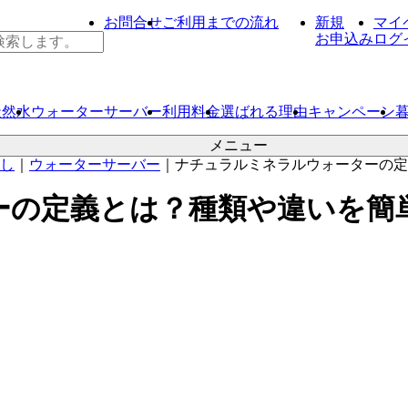
お問合せ
ご利用までの流れ
新規
マイ
お申込み
ログ
天然水
ウォーター
サーバー
利用料金
選ばれる理由
キャンペーン
メニュー
し
｜
ウォーターサーバー
｜
ナチュラルミネラルウォーターの定
ーの定義とは？種類や違いを簡