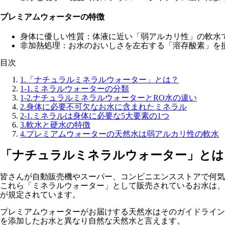
プレミアムウォーターの特徴
身体に優しい性質：体液に近い「弱アルカリ性」の軟水
非加熱処理：お水のおいしさを左右する「溶存酸素」を
目次
1.
「ナチュラルミネラルウォーター」とは？
1-1.
ミネラルウォーターの分類
1-2.
ナチュラルミネラルウォーターとRO水の違い
2.
身体に必要不可欠なお水に含まれたミネラル
2-1.
ミネラルは身体に必要な5大要素の1つ
3.
軟水と硬水の特徴
4.
プレミアムウォーターの天然水は弱アルカリ性の軟水
「ナチュラルミネラルウォーター」とは
皆さんが自動販売機やスーパー、コンビニエンスストアで何気
これら「ミネラルウォーター」として販売されているお水は、
が規定されています。
プレミアムウォーターがお届けする天然水はそのガイドライン
を添加したお水と異なり
自然な天然水と言えます。