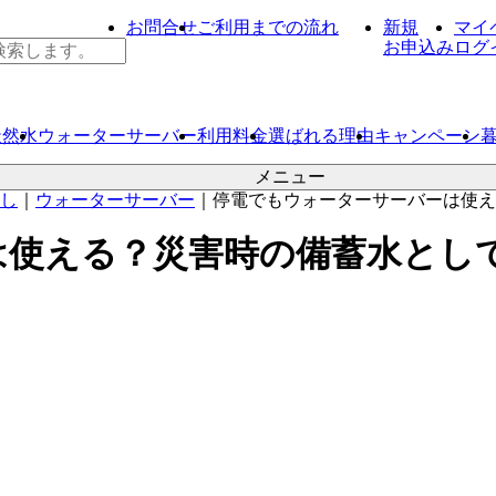
お問合せ
ご利用までの流れ
新規
マイ
お申込み
ログ
天然水
ウォーター
サーバー
利用料金
選ばれる理由
キャンペーン
メニュー
し
｜
ウォーターサーバー
｜
停電でもウォーターサーバーは使え
は使える？災害時の備蓄水とし