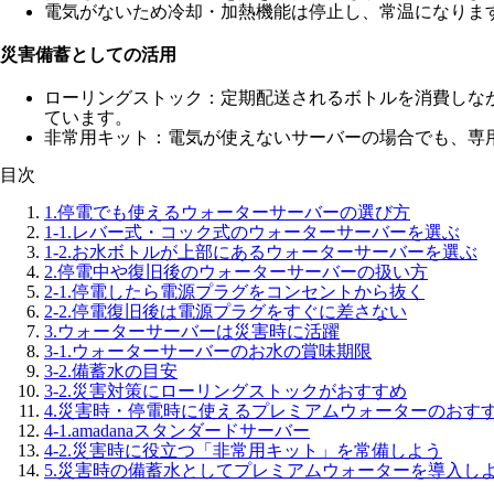
電気がないため冷却・加熱機能は停止し、常温になりま
災害備蓄としての活用
ローリングストック：定期配送されるボトルを消費しなが
ています。
非常用キット：電気が使えないサーバーの場合でも、専
目次
1.
停電でも使えるウォーターサーバーの選び方
1-1.
レバー式・コック式のウォーターサーバーを選ぶ
1-2.
お水ボトルが上部にあるウォーターサーバーを選ぶ
2.
停電中や復旧後のウォーターサーバーの扱い方
2-1.
停電したら電源プラグをコンセントから抜く
2-2.
停電復旧後は電源プラグをすぐに差さない
3.
ウォーターサーバーは災害時に活躍
3-1.
ウォーターサーバーのお水の賞味期限
3-2.
備蓄水の目安
3-2.
災害対策にローリングストックがおすすめ
4.
災害時・停電時に使えるプレミアムウォーターのおす
4-1.
amadanaスタンダードサーバー
4-2.
災害時に役立つ「非常用キット」を常備しよう
5.
災害時の備蓄水としてプレミアムウォーターを導入し