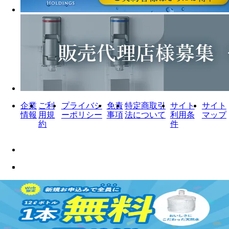
企業
ご利
プライバシ
免責
特定商取引
サイト
サイト
情報
用規
ーポリシー
事項
法について
利用条
マップ
約
件