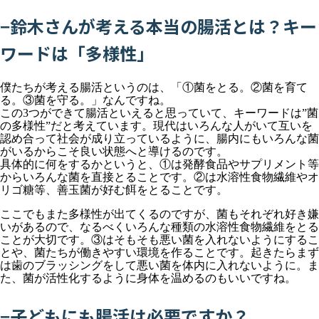
−鈴木さんが考える本当の腸活とは？キー
ワードは「多様性」
僕たちが考える腸活というのは、「①菌をとる。②菌を育て
る。③菌を守る。」なんですね。
この3つができて腸活といえると思っていて、キーワードは”菌
の多様性”だと考えています。現代はいろんな人がいて互いを
認め合って社会が成り立っているように、腸内にもいろんな菌
がいるからこそ良い状態へと導けるのです。
具体的に何をするかというと、①は発酵食品やサプリメント等
からいろんな菌を直接とることです。②は水溶性食物繊維やオ
リゴ糖等、善玉菌が好む餌をとることです。
ここでもまた多様性が出てくるのですが、菌もそれぞれ好き嫌
いがあるので、なるべくいろんな種類の水溶性食物繊維をとる
ことが大切です。③はそもそも悪い菌を入れないようにするこ
とや、菌たちが働きやすい環境を作ることです。起きたらまず
は歯のブラッシングをして悪い菌を体内に入れないように。ま
た、菌が活性化するように身体を温めるのもいいですね。
−子どもにも腸活は必要ですか？