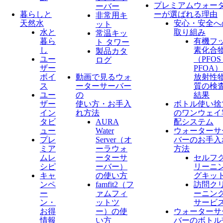
プレミアムウォー
ーバー
暮らしと
ーが選ばれる理由
非常用キ
天然水
安心・安全へ
ット
水と
取り組み
常温キッ
暮ら
有機フ
ト タワー
し
素化合
製品カタ
ユー
（PFO
ログ
ザー
PFOA
ボイ
動画で見るウォ
放射性
ス
ーターサーバー
質の検
ユー
の
結果
ザー
使い方・お手入
ボトル使い捨
イン
れ方法
のワンウェイ
タビ
AURA
配システム
ュー
Water
ウォーターサ
プレ
Server​（オ
バーのお手入
ミア
ーラウォ
方法
ムレ
ーターサ
セルフ
シピ
ーバー）
リーニ
キャ
の使い方
グキッ
ンペ
famfit2（フ
訪問ク
ー
ァムフィ
ーニン
ン・
ットツ
サービ
お得
ー）の使
ウォーターサ
情報
い方
バーのボトル