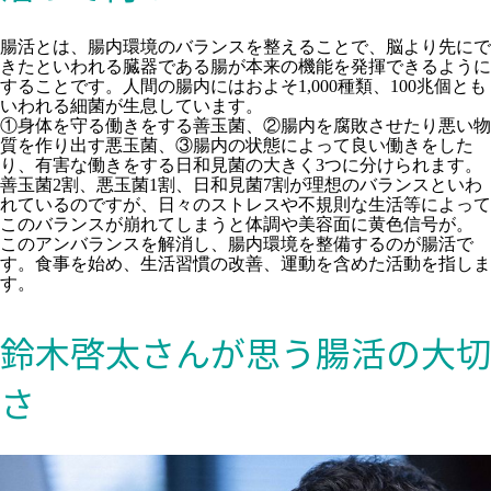
腸活とは、腸内環境のバランスを整えることで、脳より先にで
きたといわれる臓器である腸が本来の機能を発揮できるように
することです。人間の腸内にはおよそ1,000種類、100兆個とも
いわれる細菌が生息しています。
①身体を守る働きをする善玉菌、②腸内を腐敗させたり悪い物
質を作り出す悪玉菌、③腸内の状態によって良い働きをした
り、有害な働きをする日和見菌の大きく3つに分けられます。
善玉菌2割、悪玉菌1割、日和見菌7割が理想のバランスといわ
れているのですが、日々のストレスや不規則な生活等によって
このバランスが崩れてしまうと体調や美容面に黄色信号が。
このアンバランスを解消し、腸内環境を整備するのが腸活で
す。食事を始め、生活習慣の改善、運動を含めた活動を指しま
す。
鈴木啓太さんが思う腸活の大切
さ