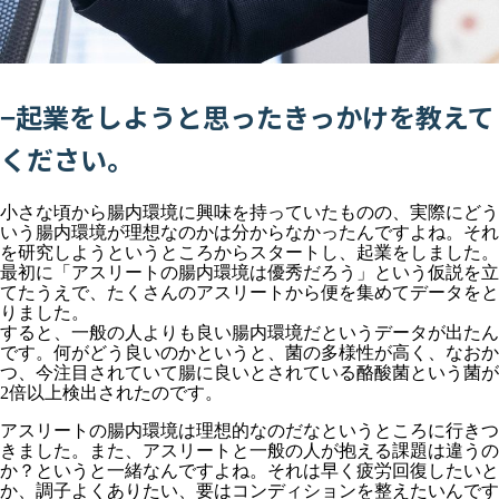
−起業をしようと思ったきっかけを教えて
ください。
小さな頃から腸内環境に興味を持っていたものの、実際にどう
いう腸内環境が理想なのかは分からなかったんですよね。それ
を研究しようというところからスタートし、起業をしました。
最初に「アスリートの腸内環境は優秀だろう」という仮説を立
てたうえで、たくさんのアスリートから便を集めてデータをと
りました。
すると、一般の人よりも良い腸内環境だというデータが出たん
です。何がどう良いのかというと、菌の多様性が高く、なおか
つ、今注目されていて腸に良いとされている酪酸菌という菌が
2倍以上検出されたのです。
アスリートの腸内環境は理想的なのだなというところに行きつ
きました。また、アスリートと一般の人が抱える課題は違うの
か？というと一緒なんですよね。それは早く疲労回復したいと
か、調子よくありたい、要はコンディションを整えたいんです