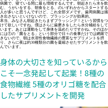
病菌で、寝ている間に最も増殖するんです。朝起きたら水を飲
む、うがいをする、朝食をとる、のいずれかからスタートする
人が多いと思うんですけど、これ全部ダメです。歯周病菌は掻
き出さないといけないので、ブラッシングが効果的。
本当、みなさん朝起きたらまずブラッシング！という習慣をつ
けて欲しいですね。僕はさらに歯磨きをしたら水分補給をして
います。あとは運動をして身体を温めたりですかね。そのほか
には①の「菌をとる」という部分で日々の食事だけでは網羅で
きないので、朝は水溶性食物繊維の豊富なサプリメントを摂
り、さらに夜は約30種類分の菌を凝縮させたサプリメントを飲
んでいます。
身体の大切さを知っているから
こそ一念発起して起業！8種の
食物繊維 5種のオリゴ糖を配合
したサプリメントを開発