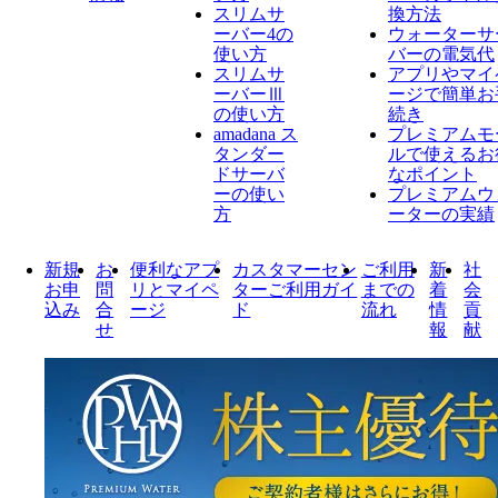
スリムサ
換方法
ーバー4の
ウォーターサ
使い方
バーの電気代
スリムサ
アプリやマイ
ーバーⅢ
ージで簡単お
の使い方
続き
amadana ス
プレミアムモ
タンダー
ルで使えるお
ドサーバ
なポイント
ーの使い
プレミアムウ
方
ーターの実績
新規
お
便利なアプ
カスタマーセン
ご利用
新
社
お申
問
リとマイペ
ターご利用ガイ
までの
着
会
込み
合
ージ
ド
流れ
情
貢
せ
報
献