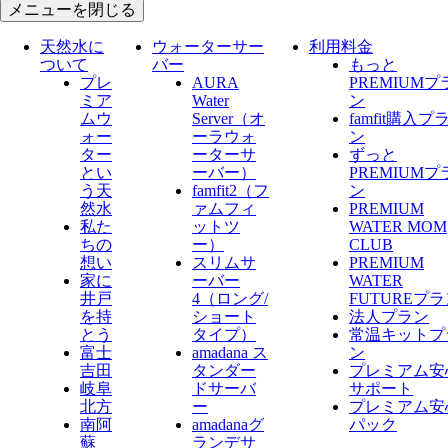
メニューを閉じる
天然水に
ウォーターサー
利用料金
ついて
バー
もっと
プレ
AURA
PREMIUMプ
ミア
Water
ン
ムウ
Server​（オ
famfit購入プ
ォー
ーラウォ
ン
ター
ーターサ
ずっと
とい
ーバー）
PREMIUMプ
う天
famfit2（フ
ン
然水
ァムフィ
PREMIUM
私た
ットツ
WATER MOM
ちの
ー）
CLUB
想い
スリムサ
PREMIUM
家に
ーバー
WATER
井戸
4（ロング/
FUTUREプ
を持
ショート
法人プラン
とう
タイプ）
常温キットプ
富士
amadana ス
ン
吉田
タンダー
プレミアム安
岐阜
ドサーバ
サポート
北方
ー
プレミアム安
南阿
amadanaグ
パック
蘇
ランデサ