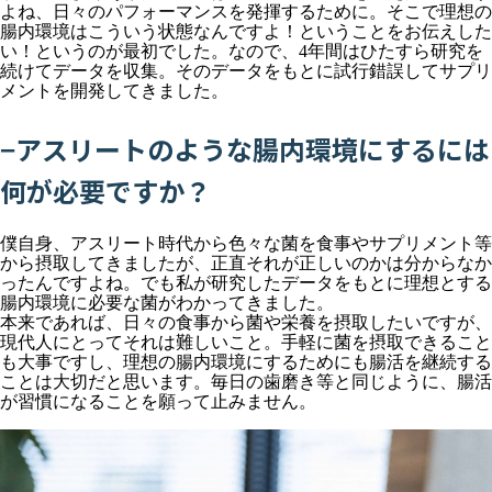
よね、日々のパフォーマンスを発揮するために。そこで理想の
腸内環境はこういう状態なんですよ！ということをお伝えした
い！というのが最初でした。なので、4年間はひたすら研究を
続けてデータを収集。そのデータをもとに試行錯誤してサプリ
メントを開発してきました。
−アスリートのような腸内環境にするには
何が必要ですか？
僕自身、アスリート時代から色々な菌を食事やサプリメント等
から摂取してきましたが、正直それが正しいのかは分からなか
ったんですよね。でも私が研究したデータをもとに理想とする
腸内環境に必要な菌がわかってきました。
本来であれば、日々の食事から菌や栄養を摂取したいですが、
現代人にとってそれは難しいこと。手軽に菌を摂取できること
も大事ですし、理想の腸内環境にするためにも腸活を継続する
ことは大切だと思います。毎日の歯磨き等と同じように、腸活
が習慣になることを願って止みません。