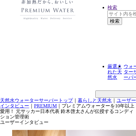
検索
厳選さ
ウォ
れた
天
ター
然水
ーバ
天然水ウォーターサーバートップ
｜
暮らしと天然水
｜
ユーザー
インタビュー
｜
PREMIUM
｜
プレミアムウォーターを10年以上
愛用！ 元サッカー日本代表 鈴木啓太さんが伝授するコンディ
ション管理術
ユーザーインタビュー