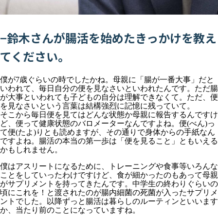
−鈴木さんが腸活を始めたきっかけを教え
てください。
僕が7歳ぐらいの時でしたかね。母親に「腸が一番大事」だと
いわれて、毎日自分の便を見なさいといわれたんです。ただ腸
が大事といわれても子どもの自分は理解できなくて。ただ、便
を見なさいという言葉は結構強烈に記憶に残っていて。
そこから毎日便を見てはどんな状態か母親に報告するんですけ
ど、便って健康状態のバロメーターなんですよね。便(べん)っ
て便(たよ)りとも読めますが、その通りで身体からの手紙なん
ですよね。腸活の本当の第一歩は「便を見ること」ともいえる
かもしれません。
僕はアスリートになるために、トレーニングや食事等いろんな
ことをしていったわけですけど、食が細かったのもあって母親
がサプリメントを持ってきたんです。中学生の終わりぐらいの
頃にこれを！と渡されたのが腸内細菌の死菌が入ったサプリメ
ントでした。以降ずっと腸活は暮らしのルーティンといいます
か、当たり前のことになっていますね。