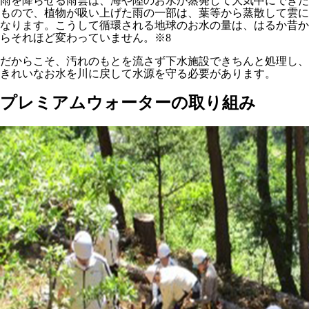
雨を降らせる雨雲は、海や陸のお水が蒸発して大気中にできた
もので、植物が吸い上げた雨の一部は、葉等から蒸散して雲に
なります。こうして循環される地球のお水の量は、はるか昔か
らそれほど変わっていません。※8
だからこそ、汚れのもとを流さず下水施設できちんと処理し、
きれいなお水を川に戻して水源を守る必要があります。
プレミアムウォーターの取り組み