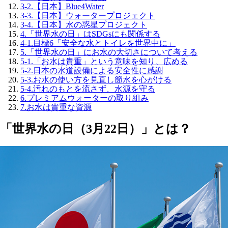
3-2.
【日本】Blue4Water
3-3.
【日本】ウォータープロジェクト
3-4.
【日本】水の惑星プロジェクト
4.
「世界水の日」はSDGsにも関係する
4-1.
目標6「安全な水とトイレを世界中に」
5.
「世界水の日」にお水の大切さについて考える
5-1.
「お水は貴重」という意味を知り、広める
5-2.
日本の水道設備による安全性に感謝
5-3.
お水の使い方を見直し節水を心がける
5-4.
汚れのもとを流さず、水源を守る
6.
プレミアムウォーターの取り組み
7.
お水は貴重な資源
「世界水の日（3月22日）」とは？