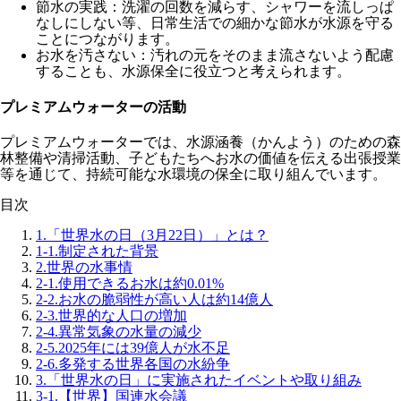
節水の実践：洗濯の回数を減らす、シャワーを流しっぱ
なしにしない等、日常生活での細かな節水が水源を守る
ことにつながります。
お水を汚さない：汚れの元をそのまま流さないよう配慮
することも、水源保全に役立つと考えられます。
プレミアムウォーターの活動
プレミアムウォーターでは、水源涵養（かんよう）のための森
林整備や清掃活動、子どもたちへお水の価値を伝える出張授業
等を通じて、持続可能な水環境の保全に取り組んでいます。
目次
1.
「世界水の日（3月22日）」とは？
1-1.
制定された背景
2.
世界の水事情
2-1.
使用できるお水は約0.01%
2-2.
お水の脆弱性が高い人は約14億人
2-3.
世界的な人口の増加
2-4.
異常気象の水量の減少
2-5.
2025年には39億人が水不足
2-6.
多発する世界各国の水紛争
3.
「世界水の日」に実施されたイベントや取り組み
3-1.
【世界】国連水会議