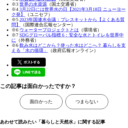
※3
世界の水資源
（国土交通省）
※4
3月22日には世界水の日【2021年3月18日 ニューヨー
ク発】
（ユニセフ）
※5
2023年国連水会議：プレスキットから【よくある質
問】
（国際連合広報センター）
※6
ウォータープロジェクトとは
（環境省）
※7
SDGグローバル指標 6：安全な水とトイレを世界中
に
（外務省）
※6
飲み水はどこから？使った水はどこへ？ 暮らしを支
える「水の循環」
（政府広報オンライン）
この記事は面白かったですか？
面白かった
つまらない
あわせて読みたい「暮らしと天然水」に関する記事