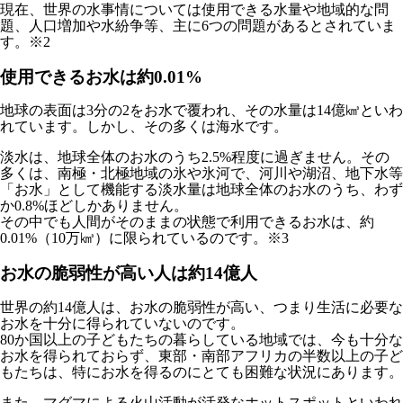
現在、世界の水事情については使用できる水量や地域的な問
題、人口増加や水紛争等、主に6つの問題があるとされていま
す。※2
使用できるお水は約0.01%
地球の表面は3分の2をお水で覆われ、その水量は14億㎦といわ
れています。しかし、その多くは海水です。
淡水は、地球全体のお水のうち2.5%程度に過ぎません。その
多くは、南極・北極地域の氷や氷河で、河川や湖沼、地下水等
「お水」として機能する淡水量は地球全体のお水のうち、わず
か0.8%ほどしかありません。
その中でも人間がそのままの状態で利用できるお水は、約
0.01%（10万㎦）に限られているのです。※3
お水の脆弱性が高い人は約14億人
世界の約14億人は、お水の脆弱性が高い、つまり生活に必要な
お水を十分に得られていないのです。
80か国以上の子どもたちの暮らしている地域では、今も十分な
お水を得られておらず、東部・南部アフリカの半数以上の子ど
もたちは、特にお水を得るのにとても困難な状況にあります。
また、マグマによる火山活動が活発なホットスポットといわれ