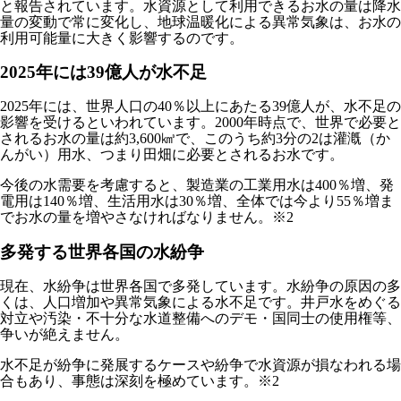
と報告されています。水資源として利用できるお水の量は降水
量の変動で常に変化し、地球温暖化による異常気象は、お水の
利用可能量に大きく影響するのです。
2025年には39億人が水不足
2025年には、世界人口の40％以上にあたる39億人が、水不足の
影響を受けるといわれています。2000年時点で、世界で必要と
されるお水の量は約3,600㎦で、このうち約3分の2は灌漑（か
んがい）用水、つまり田畑に必要とされるお水です。
今後の水需要を考慮すると、製造業の工業用水は400％増、発
電用は140％増、生活用水は30％増、全体では今より55％増ま
でお水の量を増やさなければなりません。※2
多発する世界各国の水紛争
現在、水紛争は世界各国で多発しています。水紛争の原因の多
くは、人口増加や異常気象による水不足です。井戸水をめぐる
対立や汚染・不十分な水道整備へのデモ・国同士の使用権等、
争いが絶えません。
水不足が紛争に発展するケースや紛争で水資源が損なわれる場
合もあり、事態は深刻を極めています。※2