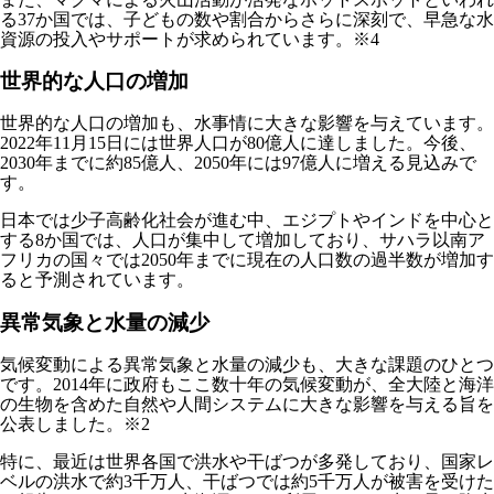
る37か国では、子どもの数や割合からさらに深刻で、早急な水
資源の投入やサポートが求められています。※4
世界的な人口の増加
世界的な人口の増加も、水事情に大きな影響を与えています。
2022年11月15日には世界人口が80億人に達しました。今後、
2030年までに約85億人、2050年には97億人に増える見込みで
す。
日本では少子高齢化社会が進む中、エジプトやインドを中心と
する8か国では、人口が集中して増加しており、サハラ以南ア
フリカの国々では2050年までに現在の人口数の過半数が増加す
ると予測されています。
異常気象と水量の減少
気候変動による異常気象と水量の減少も、大きな課題のひとつ
です。2014年に政府もここ数十年の気候変動が、全大陸と海洋
の生物を含めた自然や人間システムに大きな影響を与える旨を
公表しました。※2
特に、最近は世界各国で洪水や干ばつが多発しており、国家レ
ベルの洪水で約3千万人、干ばつでは約5千万人が被害を受けた