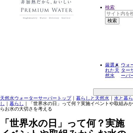
検索
厳選さ
ウォ
れた
天
ター
然水
ーバ
天然水ウォーターサーバートップ
｜
暮らしと天然水
｜
水と暮ら
し
｜
暮らし
｜
「世界水の日」って何？実施イベントや取組みか
らお水の大切さを考える
「世界水の日」って何？実施