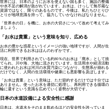
世界には、日本のようにお水を使えない国も多く、施設の整備
や水不足の解消が急がれています。お水は、けっして無尽蔵な
資源ではなく、限りのあるものです。今後は、私たちひとりひ
とりが地球意識を持って、協力していかなければなりません。
「世界水の日」を機に、お水の大切さについて改めて考えてみ
ましょう。
「お水は貴重」という意味を知り、広める
お水の豊かな惑星というイメージの強い地球ですが、人間が生
活に利用できるお水はほんのわずかです。
現在、世界で利用されている約80％のお水は「廃水」として捨
てられ、川や海、大地に流されています。生活用水や経済活動
に使われたお水は河川の水質汚染につながり、生態系が崩れる
だけでなく、人間の生活環境や健康にも悪影響を及ぼします。
「お水は貴重」という意味は、ただ節約するだけでは十分では
ありません。使ったお水を適切に処理し、再利用できる循環の
輪に還すという意識を広めていく姿勢が大切です。
日本の水道設備による安全性に感謝
日本は、水道水をそのまま飲めるほどの安全性を誇っていま