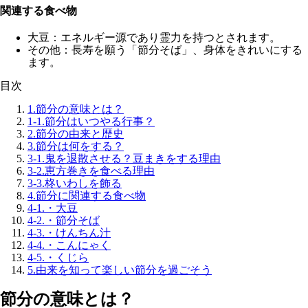
関連する食べ物
大豆：エネルギー源であり霊力を持つとされます。
その他：長寿を願う「節分そば」、身体をきれいにする
ます。
目次
1.
節分の意味とは？
1-1.
節分はいつやる行事？
2.
節分の由来と歴史
3.
節分は何をする？
3-1.
鬼を退散させる？豆まきをする理由
3-2.
恵方巻きを食べる理由
3-3.
柊いわしを飾る
4.
節分に関連する食べ物
4-1.
・大豆
4-2.
・節分そば
4-3.
・けんちん汁
4-4.
・こんにゃく
4-5.
・くじら
5.
由来を知って楽しい節分を過ごそう
節分の意味とは？