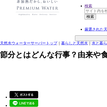
検索
厳選された
天然水ウォーターサーバートップ
｜
暮らしと天然水
｜
水と暮ら
節分とはどんな行事？由来や