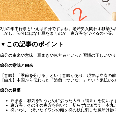
2月の年中行事といえば節分ですよね。老若男女問わず馴染み
しかし、節分にはなぜ豆をまくのか、恵方巻を食べるのか等、
▼この記事のポイント
節分の由来や意味、豆まきや恵方巻といった習慣の正しいやり
節分の意味と由来
【意味】
「季節を分ける」という意味があり、現在は立春の前
【由来】
中国から伝わった「追儺（ついな）」という鬼払いの
節分の習慣
豆まき：邪気を払うために炒った大豆（福豆）を使いま
恵方巻：その年の恵方を向いて、切らずに無言で一本丸
柊いわし：焼いたイワシの頭を柊の枝に刺した魔除け飾