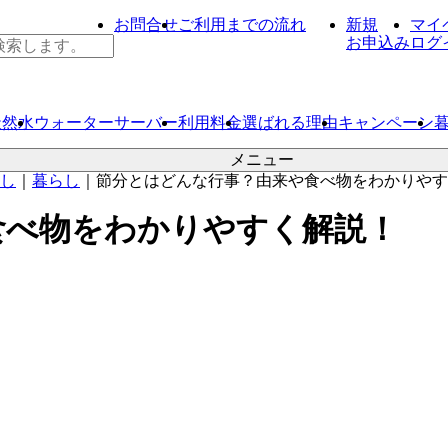
お問合せ
ご利用までの流れ
新規
マイ
お申込み
ログ
天然水
ウォーター
サーバー
利用料金
選ばれる理由
キャンペーン
メニュー
し
｜
暮らし
｜
節分とはどんな行事？由来や食べ物をわかりやす
食べ物をわかりやすく解説！