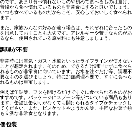
のです。あまり食べ慣れないものや初めて食べるものは避け、
普段から食べ慣れているものを非常食にすると良いでしょう。
いつも食べているものだからこそ、安心しておいしく食べられ
ます。
また、家族みんなの好みが違う場合は、それぞれに合ったもの
を用意しておくことも大切です。アレルギーや苦手なものがあ
るなら、使用されている原材料にも注意しましょう。
調理が不要
非常時には電気・ガス・水道といったライフラインが使えない
ことが想定されます。そのため、できるだけ調理せずに食べら
れるものが非常食に向いています。お水を注ぐだけ等、調理不
要なものを選びましょう。特に加熱調理不要で、すぐに食べら
れるものは重宝します。
例えば缶詰等、フタを開けるだけですぐに食べられるものがお
すすめです。パッケージにスプーン等がついている商品もあり
ます。缶詰は缶切りがなくても開けられるタイプかチェックし
てください。また、ビスケットやようかん等、手軽なお菓子類
も立派な非常食となります。
個包装