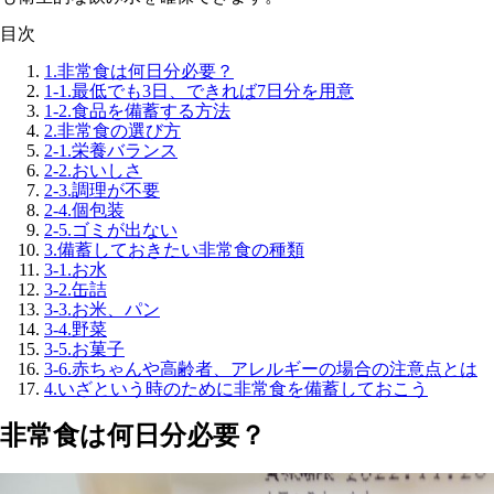
目次
1.
非常食は何日分必要？
1-1.
最低でも3日、できれば7日分を用意
1-2.
食品を備蓄する方法
2.
非常食の選び方
2-1.
栄養バランス
2-2.
おいしさ
2-3.
調理が不要
2-4.
個包装
2-5.
ゴミが出ない
3.
備蓄しておきたい非常食の種類
3-1.
お水
3-2.
缶詰
3-3.
お米、パン
3-4.
野菜
3-5.
お菓子
3-6.
赤ちゃんや高齢者、アレルギーの場合の注意点とは
4.
いざという時のために非常食を備蓄しておこう
非常食は何日分必要？