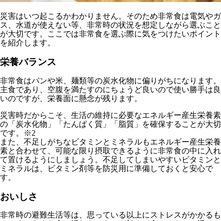
災害はいつ起こるかわかりません。そのため非常食は電気やガ
ス、水道が使えない等、非常時の状況を想定しながら選ぶこと
が大切です。ここでは非常食を選ぶ際に気をつけたいポイント
を紹介します。
栄養バランス
非常食はパンや米、麺類等の炭水化物に偏りがちになります。
主食であり、空腹を満たすのにちょうど良いので使い勝手は良
いのですが、栄養面に懸念が残ります。
災害時だからこそ、
生活の維持に必要なエネルギー産生栄養素
の「炭水化物」「たんぱく質」「脂質」を確保することが大切
です。※2
また、不足しがちなビタミンとミネラルもエネルギー産生栄養
素と合わせて、可能な限り摂取できるように非常食の中に入れ
て置けるようにしましょう。不足してしまいやすいビタミンと
ミネラルは、ビタミン剤等を防災用に準備しておくと安心で
す。
おいしさ
非常時の避難生活等は、思っている以上にストレスがかかるも