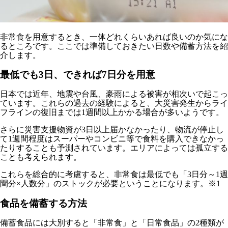
非常食を用意するとき、一体どれくらいあれば良いのか気にな
るところです。ここでは準備しておきたい日数や備蓄方法を紹
介します。
最低でも3日、できれば7日分を用意
日本では近年、地震や台風、豪雨による被害が相次いで起こっ
ています。これらの過去の経験によると、大災害発生からライ
フラインの復旧までは1週間以上かかる場合が多いようです。
さらに災害支援物資が3日以上届かなかったり、物流が停止し
て1週間程度はスーパーやコンビニ等で食料を購入できなかっ
たりすることも予測されています。エリアによっては孤立する
ことも考えられます。
これらを総合的に考慮すると、非常食は最低でも「3日分～1週
間分×人数分」のストックが必要ということになります。※1
食品を備蓄する方法
備蓄食品には大別すると
「非常食」と「日常食品」の2種類
が