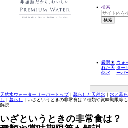
検索
厳選さ
ウォ
れた
天
ター
然水
ーバ
天然水ウォーターサーバートップ
｜
暮らしと天然水
｜
水と暮ら
し
｜
暮らし
｜
いざというときの非常食は？種類や賞味期限等も
解説
いざというときの非常食は？