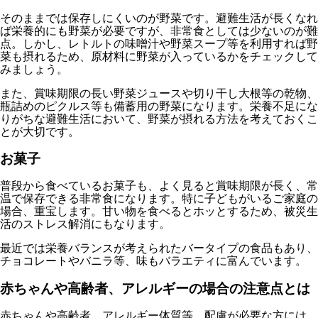
そのままでは保存しにくいのが野菜です。避難生活が長くなれ
ば栄養的にも野菜が必要ですが、非常食としては少ないのが難
点。しかし、レトルトの味噌汁や野菜スープ等を利用すれば野
菜も摂れるため、原材料に野菜が入っているかをチェックして
みましょう。
また、賞味期限の長い野菜ジュースや切り干し大根等の乾物、
瓶詰めのピクルス等も備蓄用の野菜になります。栄養不足にな
りがちな避難生活において、野菜が摂れる方法を考えておくこ
とが大切です。
お菓子
普段から食べているお菓子も、よく見ると賞味期限が長く、常
温で保存できる非常食になります。特に子どもがいるご家庭の
場合、重宝します。甘い物を食べるとホッとするため、被災生
活のストレス解消にもなります。
最近では栄養バランスが考えられたバータイプの食品もあり、
チョコレートやバニラ等、味もバラエティに富んでいます。
赤ちゃんや高齢者、アレルギーの場合の注意点とは
赤ちゃんや高齢者、アレルギー体質等、配慮が必要な方には、