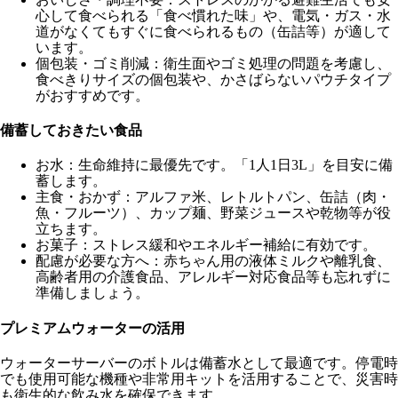
心して食べられる「食べ慣れた味」や、電気・ガス・水
道がなくてもすぐに食べられるもの（缶詰等）が適して
います。
個包装・ゴミ削減：衛生面やゴミ処理の問題を考慮し、
食べきりサイズの個包装や、かさばらないパウチタイプ
がおすすめです。
備蓄しておきたい食品
お水
：生命維持に最優先です。「1人1日3L」を目安に備
蓄します。
主食・おかず
：アルファ米、レトルトパン、缶詰（肉・
魚・フルーツ）、カップ麺、野菜ジュースや乾物等が役
立ちます。
お菓子
：ストレス緩和やエネルギー補給に有効です。
配慮が必要な方へ
：赤ちゃん用の液体ミルクや離乳食、
高齢者用の介護食品、アレルギー対応食品等も忘れずに
準備しましょう。
プレミアムウォーターの活用
ウォーターサーバーのボトルは備蓄水として最適です。停電時
でも使用可能な機種や非常用キットを活用することで、災害時
も衛生的な飲み水を確保できます。