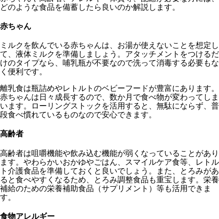
どのような食品を備蓄したら良いのか解説します。
赤ちゃん
ミルクを飲んでいる赤ちゃんは、お湯が使えないことを想定し
て、液体ミルクを準備しましょう。アタッチメントをつけるだ
けのタイプなら、哺乳瓶が不要なので洗って消毒する必要もな
く便利です。
離乳食は瓶詰めやレトルトのベビーフードが豊富にあります。
赤ちゃんは日々成長するので、数か月で食べ物が変わってしま
います。ローリングストックを活用すると、無駄にならず、普
段食べ慣れているものなので安心できます。
高齢者
高齢者は咀嚼機能や飲み込む機能が弱くなっていることがあり
ます。やわらかいおかゆやごはん、スマイルケア食等、レトル
ト介護食品を準備しておくと良いでしょう。また、とろみがあ
ると食べやすくなるため、とろみ調整食品も重宝します。栄養
補給のための栄養補助食品（サプリメント）等も活用できま
す。
食物アレルギー