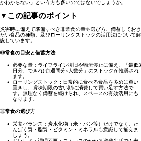
かわからない」という方も多いのではないでしょうか。
▼この記事のポイント
災害時に備えて準備すべき非常食の量や選び方、備蓄しておき
たい食品の種類、及びローリングストックの活用法について解
説しています。
非常食の目安と備蓄方法
必要な量：ライフライン復旧や物流停止に備え、
「最低3
日分、できれば1週間分×人数分」のストックが推奨
され
ます。
ローリングストック：
日常的に食べる食品を多めに買い
置きし、賞味期限の古い順に消費して買い足す方法
で
す。無理なく備蓄を続けられ、スペースの有効活用にも
なります。
非常食の選び方
栄養バランス：炭水化物（米・パン等）だけでなく、た
んぱく質・脂質・ビタミン・ミネラルも意識して揃えま
しょう。
おいしさ・調理不要：ストレスのかかる避難生活でも安