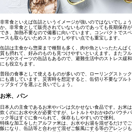
非常食といえば缶詰というイメージが強いのではないでしょう
か。非常食として販売されていないものであっても長期保存が
でき、加熱不要なので備蓄に向いています。コンパクトでスペ
ースも取らないためストックしやすい点でも重宝します。
缶詰は主食から惣菜まで種類も多く、肉や魚といったたんぱく
質も摂れて、好みのものも見つけやすいといえます。またフル
ーツやスイーツの缶詰もあるので、避難生活中のストレス緩和
にも役立ちます。
普段の食事として使えるものが多いので、ローリングストック
にも適しています。災害時を想定すると、缶切り不要なプルト
ップタイプを選ぶと良いでしょう。
お米、パン
日本人の主食であるお米やパンは欠かせない食品です。お米は
炊くのにお水や火が必要ですが、レトルトやおかゆのパウチパ
ック等はすぐに食べられて、保存もしやすいので便利。
特殊な加工をしたアルファ米は、お水やお湯を混ぜるだけでご
飯になり、缶詰等と合わせて混ぜご飯風にする等のアレンジも