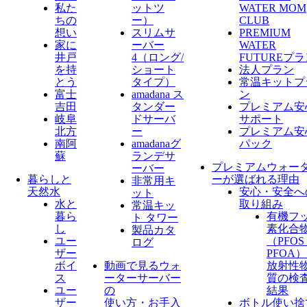
私た
ットツ
WATER MOM
ちの
ー）
CLUB
想い
スリムサ
PREMIUM
家に
ーバー
WATER
井戸
4（ロング/
FUTUREプ
を持
ショート
法人プラン
とう
タイプ）
常温キットプ
富士
amadana ス
ン
吉田
タンダー
プレミアム安
岐阜
ドサーバ
サポート
北方
ー
プレミアム安
南阿
amadanaグ
パック
蘇
ランデサ
プレミアムウォー
ーバー
暮らしと
ーが選ばれる理由
非常用キ
天然水
安心・安全へ
ット
水と
取り組み
常温キッ
暮ら
有機フ
ト タワー
し
素化合
製品カタ
ユー
（PFO
ログ
ザー
PFOA
ボイ
動画で見るウォ
放射性
ス
ーターサーバー
質の検
ユー
の
結果
ザー
使い方・お手入
ボトル使い捨