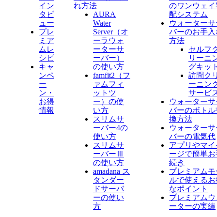
イン
れ方法
のワンウェイ
タビ
AURA
配システム
ュー
Water
ウォーターサ
プレ
Server​（オ
バーのお手入
ミア
ーラウォ
方法
ムレ
ーターサ
セルフ
シピ
ーバー）
リーニ
キャ
の使い方
グキッ
ンペ
famfit2（フ
訪問ク
ー
ァムフィ
ーニン
ン・
ットツ
サービ
お得
ー）の使
ウォーターサ
情報
い方
バーのボトル
スリムサ
換方法
ーバー4の
ウォーターサ
使い方
バーの電気代
スリムサ
アプリやマイ
ーバーⅢ
ージで簡単お
の使い方
続き
amadana ス
プレミアムモ
タンダー
ルで使えるお
ドサーバ
なポイント
ーの使い
プレミアムウ
方
ーターの実績