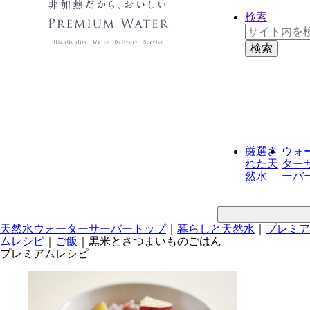
検索
厳選さ
ウォ
れた
天
ター
然水
ーバ
天然水ウォーターサーバートップ
｜
暮らしと天然水
｜
プレミア
ムレシピ
｜
ご飯
｜
黒米とさつまいものごはん
プレミアムレシピ