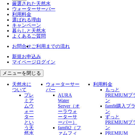
厳選された天然水
ウォーター
サーバー
利用料金
選ばれる理由
キャンペーン
暮らしと天然水
よくあるご質問
お問合せ
ご利用までの流れ
新規お申込み
マイページログイン
メニューを閉じる
天然水に
ウォーターサー
利用料金
ついて
バー
もっと
プレ
AURA
PREMIUMプ
ミア
Water
ン
ムウ
Server​（オ
famfit購入プ
ォー
ーラウォ
ン
ター
ーターサ
ずっと
とい
ーバー）
PREMIUMプ
う天
famfit2（フ
ン
然水
ァムフィ
PREMIUM