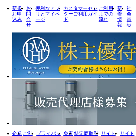
新規
お
便利なアプ
カスタマーセン
ご利用
新
社
お申
問
リとマイペ
ターご利用ガイ
までの
着
会
込み
合
ージ
ド
流れ
情
貢
せ
報
献
企業
ご利
プライバシ
免責
特定商取引
サイト
サイト