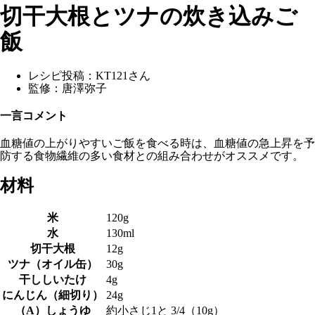
切干大根とツナの炊き込みご
飯
レシピ投稿：
KT121さん
監修：
唐澤弥子
一言コメント
血糖値の上がりやすいご飯を食べる時は、血糖値の急上昇を予
防する食物繊維の多い食材との組み合わせがオススメです。
材料
米
120g
水
130ml
切干大根
12g
ツナ（オイル缶）
30g
干ししいたけ
4g
にんじん（細切り）
24g
（A）しょうゆ
約小さじ1と 3/4（10g）