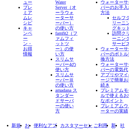
ュー
Water
ウォーターサ
プレ
Server​（オ
バーのお手入
ミア
ーラウォ
方法
ムレ
ーターサ
セルフ
シピ
ーバー）
リーニ
キャ
の使い方
グキッ
ンペ
famfit2（フ
訪問ク
ー
ァムフィ
ーニン
ン・
ットツ
サービ
お得
ー）の使
ウォーターサ
情報
い方
バーのボトル
スリムサ
換方法
ーバー4の
ウォーターサ
使い方
バーの電気代
スリムサ
アプリやマイ
ーバーⅢ
ージで簡単お
の使い方
続き
amadana ス
プレミアムモ
タンダー
ルで使えるお
ドサーバ
なポイント
ーの使い
プレミアムウ
方
ーターの実績
新規
お
便利なアプ
カスタマーセン
ご利用
新
社