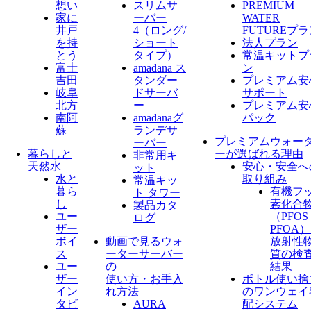
想い
スリムサ
PREMIUM
家に
ーバー
WATER
井戸
4（ロング/
FUTUREプ
を持
ショート
法人プラン
とう
タイプ）
常温キットプ
富士
amadana ス
ン
吉田
タンダー
プレミアム安
岐阜
ドサーバ
サポート
北方
ー
プレミアム安
南阿
amadanaグ
パック
蘇
ランデサ
プレミアムウォー
ーバー
暮らしと
ーが選ばれる理由
非常用キ
天然水
安心・安全へ
ット
水と
取り組み
常温キッ
暮ら
有機フ
ト タワー
し
素化合
製品カタ
ユー
（PFO
ログ
ザー
PFOA
ボイ
動画で見るウォ
放射性
ス
ーターサーバー
質の検
ユー
の
結果
ザー
使い方・お手入
ボトル使い捨
イン
れ方法
のワンウェイ
タビ
AURA
配システム