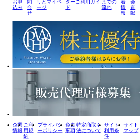
お申
問
リとマイペ
ターご利用ガイ
までの
着
会
込み
合
ージ
ド
流れ
情
貢
せ
報
献
企業
ご利
プライバシ
免責
特定商取引
サイト
サイト
情報
用規
ーポリシー
事項
法について
利用条
マップ
約
件