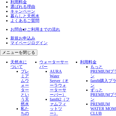
利用料金
選ばれる理由
キャンペーン
暮らしと天然水
よくあるご質問
お問合せ
ご利用までの流れ
新規お申込み
マイページログイン
メニューを閉じる
天然水に
ウォーターサー
利用料金
ついて
バー
もっと
プレ
AURA
PREMIUMプ
ミア
Water
ン
ムウ
Server​（オ
famfit購入プ
ォー
ーラウォ
ン
ター
ーターサ
ずっと
とい
ーバー）
PREMIUMプ
う天
famfit2（フ
ン
然水
ァムフィ
PREMIUM
私た
ットツ
WATER MOM
ちの
ー）
CLUB