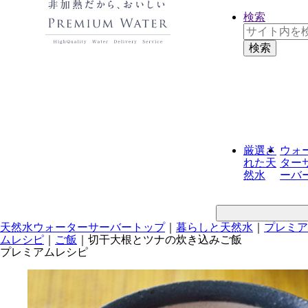
検索
厳選さ
ウォ
れた
天
ター
然水
ーバ
天然水ウォーターサーバートップ
｜
暮らしと天然水
｜
プレミア
ムレシピ
｜
ご飯
｜
切干大根とツナの炊き込みご飯
プレミアムレシピ