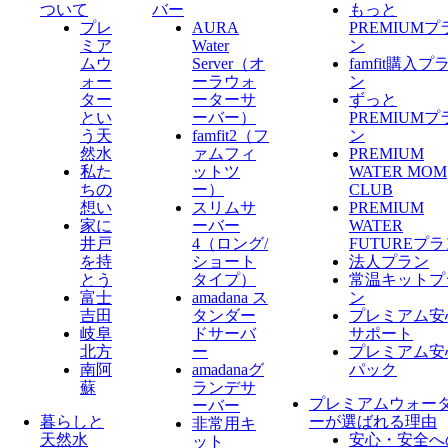
ついて
バー
もっと
プレ
AURA
PREMIUMプ
ミア
Water
ン
ムウ
Server​（オ
famfit購入プ
ォー
ーラウォ
ン
ター
ーターサ
ずっと
とい
ーバー）
PREMIUMプ
う天
famfit2（フ
ン
然水
ァムフィ
PREMIUM
私た
ットツ
WATER MOM
ちの
ー）
CLUB
想い
スリムサ
PREMIUM
家に
ーバー
WATER
井戸
4（ロング/
FUTUREプ
を持
ショート
法人プラン
とう
タイプ）
常温キットプ
富士
amadana ス
ン
吉田
タンダー
プレミアム安
岐阜
ドサーバ
サポート
北方
ー
プレミアム安
南阿
amadanaグ
パック
蘇
ランデサ
プレミアムウォー
ーバー
暮らしと
ーが選ばれる理由
非常用キ
天然水
安心・安全へ
ット