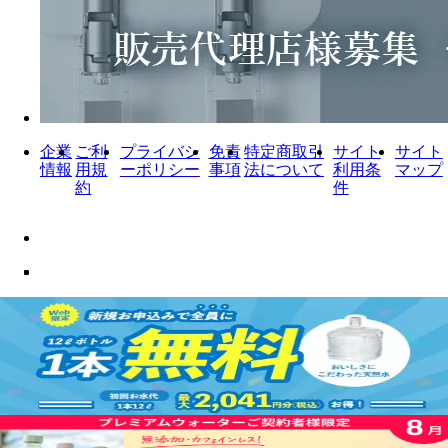
企業
ご利
プライバシ
免責
特定商取引
サイト
サイト
情報
用規
ーポリシー
事項
法について
利用条
マップ
約
件