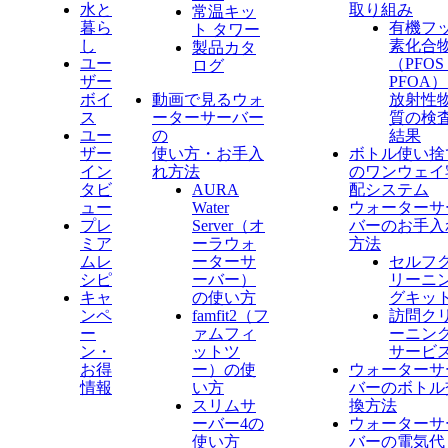
水と
取り組み
常温キッ
暮ら
有機フ
ト タワー
し
素化合
製品カタ
ユー
（PFO
ログ
ザー
PFOA
ボイ
動画で見るウォ
放射性
ス
ーターサーバー
質の検
ユー
の
結果
ザー
使い方・お手入
ボトル使い捨
イン
れ方法
のワンウェイ
タビ
AURA
配システム
ュー
Water
ウォーターサ
プレ
Server​（オ
バーのお手入
ミア
ーラウォ
方法
ムレ
ーターサ
セルフ
シピ
ーバー）
リーニ
キャ
の使い方
グキッ
ンペ
famfit2（フ
訪問ク
ー
ァムフィ
ーニン
ン・
ットツ
サービ
お得
ー）の使
ウォーターサ
情報
い方
バーのボトル
スリムサ
換方法
ーバー4の
ウォーターサ
使い方
バーの電気代