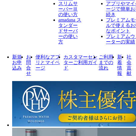
スリムサ
アプリやマイ
ーバーⅢ
ージで簡単お
の使い方
続き
amadana ス
プレミアムモ
タンダー
ルで使えるお
ドサーバ
なポイント
ーの使い
プレミアムウ
方
ーターの実績
新規
お
便利なアプ
カスタマーセン
ご利用
新
社
お申
問
リとマイペ
ターご利用ガイ
までの
着
会
込み
合
ージ
ド
流れ
情
貢
せ
報
献