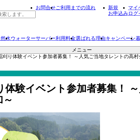
お問合せ
ご利用までの流れ
新規
マイ
お申込み
ログ
天然水
ウォーター
サーバー
利用料金
選ばれる理由
キャンペーン
メニュー
 稲刈り体験イベント参加者募集！ ～人気ご当地タレントの高
刈り体験イベント参加者募集！ 
加～