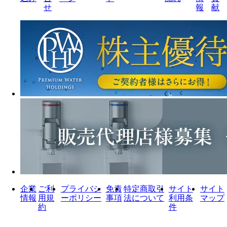
せ
報
献
企業
ご利
プライバシ
免責
特定商取引
サイト
サイト
情報
用規
ーポリシー
事項
法について
利用条
マップ
約
件