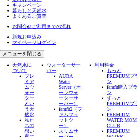
キャンペーン
暮らしと天然水
よくあるご質問
お問合せ
ご利用までの流れ
新規お申込み
マイページログイン
メニューを閉じる
天然水に
ウォーターサー
利用料金
ついて
バー
もっと
プレ
AURA
PREMIUMプ
ミア
Water
ン
ムウ
Server​（オ
famfit購入プ
ォー
ーラウォ
ン
ター
ーターサ
ずっと
とい
ーバー）
PREMIUMプ
う天
famfit2（フ
ン
然水
ァムフィ
PREMIUM
私た
ットツ
WATER MOM
ちの
ー）
CLUB
想い
スリムサ
PREMIUM
家に
ーバー
WATER