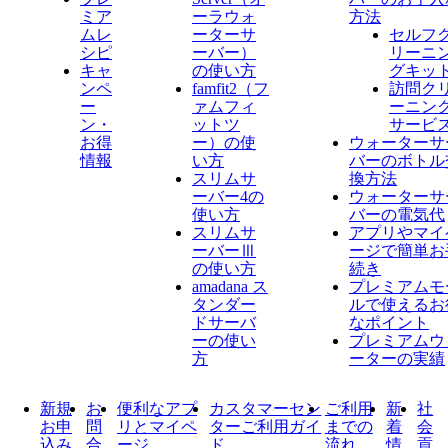
ミア
ーラウォ
方法
ムレ
ーターサ
セルフ
シピ
ーバー）
リーニ
キャ
の使い方
グキッ
ンペ
famfit2（フ
訪問ク
ー
ァムフィ
ーニン
ン・
ットツ
サービ
お得
ー）の使
ウォーターサ
情報
い方
バーのボトル
スリムサ
換方法
ーバー4の
ウォーターサ
使い方
バーの電気代
スリムサ
アプリやマイ
ーバーⅢ
ージで簡単お
の使い方
続き
amadana ス
プレミアムモ
タンダー
ルで使えるお
ドサーバ
なポイント
ーの使い
プレミアムウ
方
ーターの実績
新規
お
便利なアプ
カスタマーセン
ご利用
新
社
お申
問
リとマイペ
ターご利用ガイ
までの
着
会
込み
合
ージ
ド
流れ
情
貢