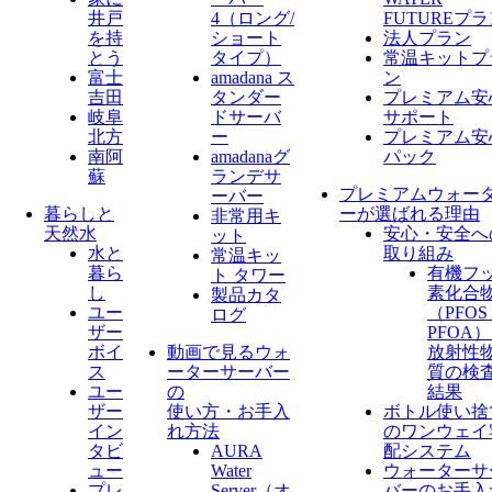
井戸
4（ロング/
FUTUREプ
を持
ショート
法人プラン
とう
タイプ）
常温キットプ
富士
amadana ス
ン
吉田
タンダー
プレミアム安
岐阜
ドサーバ
サポート
北方
ー
プレミアム安
南阿
amadanaグ
パック
蘇
ランデサ
プレミアムウォー
ーバー
暮らしと
ーが選ばれる理由
非常用キ
天然水
安心・安全へ
ット
水と
取り組み
常温キッ
暮ら
有機フ
ト タワー
し
素化合
製品カタ
ユー
（PFO
ログ
ザー
PFOA
ボイ
動画で見るウォ
放射性
ス
ーターサーバー
質の検
ユー
の
結果
ザー
使い方・お手入
ボトル使い捨
イン
れ方法
のワンウェイ
タビ
AURA
配システム
ュー
Water
ウォーターサ
プレ
Server​（オ
バーのお手入