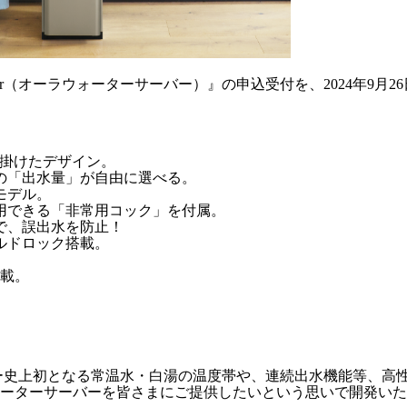
rver（オーラウォーターサーバー）』の申込受付を、2024年9月2
が手掛けたデザイン
。
の「出水量」
が自由に選べる。
モデル
。
用できる
「非常用コック」を付属
。
で、誤出水を防止！
ルドロック搭載
。
搭載
。
ムウォーター史上初となる常温水・白湯の温度帯や、連続出水機能等、
ーターサーバーを皆さまにご提供したいという思いで開発いた