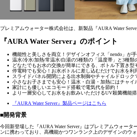
プレミアムウォーター株式会社は、新製品『AURA Water Se
『AURA Water Server』のポイント
機能性と美しさを両立！デザインオフィス
「nendo」
温水/冷水/加熱/
常温水/白湯の5種類の「温度帯」と3種類
どなたでも
お水の交換が簡単にできる、ボトル下置き型
停電時でも安心！お水ボトルに差し込むだけでお水を利
スライドパネル開閉による出水制御やチャイルドロック
小さなお子さまでも安心！
温水・白湯・加熱にはチャイ
家計にも優しい
エコモード搭載
で電気代を節約！
より一層安心してお水をお飲みいただける
UV殺菌機能
『AURA Water Server』製品ページはこちら
■開発背景
今回新登場した『AURA Water Server』はプレミア
ンに携わっており、高機能かつワンランク上のデザインのウォ