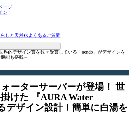
ページ
イン
暮らしと天然水
よくあるご質問
界的デザイン賞を数々受賞している「nendo」がデザインを
る新機能も搭載～
ォーターサーバーが登場！ 世
 『AURA Water
を隠せるデザイン設計！簡単に白湯を