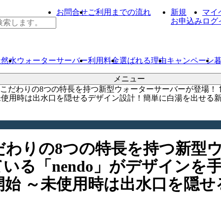
お問合せ
ご利用までの流れ
新規
マイ
お申込み
ログ
天然水
ウォーター
サーバー
利用料金
選ばれる理由
キャンペーン
メニュー
こだわりの8つの特長を持つ新型ウォーターサーバーが登場！ 世
り受付開始 ～未使用時は出水口を隠せるデザイン設計！簡単に白湯を出せ
わりの8つの特長を持つ新型ウ
「nendo」がデザインを手掛けた
より受付開始 ～未使用時は出水口