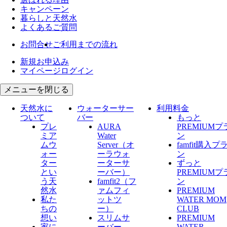
キャンペーン
暮らしと天然水
よくあるご質問
お問合せ
ご利用までの流れ
新規お申込み
マイページログイン
メニューを閉じる
天然水に
ウォーターサー
利用料金
ついて
バー
もっと
プレ
AURA
PREMIUMプ
ミア
Water
ン
ムウ
Server​（オ
famfit購入プ
ォー
ーラウォ
ン
ター
ーターサ
ずっと
とい
ーバー）
PREMIUMプ
う天
famfit2（フ
ン
然水
ァムフィ
PREMIUM
私た
ットツ
WATER MOM
ちの
ー）
CLUB
想い
スリムサ
PREMIUM
家に
ーバー
WATER