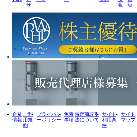
せ
報
献
企業
ご利
プライバシ
免責
特定商取引
サイト
サイト
情報
用規
ーポリシー
事項
法について
利用条
マップ
約
件