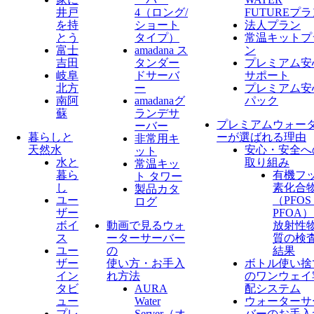
井戸
4（ロング/
FUTUREプ
を持
ショート
法人プラン
とう
タイプ）
常温キットプ
富士
amadana ス
ン
吉田
タンダー
プレミアム安
岐阜
ドサーバ
サポート
北方
ー
プレミアム安
南阿
amadanaグ
パック
蘇
ランデサ
プレミアムウォー
ーバー
暮らしと
ーが選ばれる理由
非常用キ
天然水
安心・安全へ
ット
水と
取り組み
常温キッ
暮ら
有機フ
ト タワー
し
素化合
製品カタ
ユー
（PFO
ログ
ザー
PFOA
ボイ
動画で見るウォ
放射性
ス
ーターサーバー
質の検
ユー
の
結果
ザー
使い方・お手入
ボトル使い捨
イン
れ方法
のワンウェイ
タビ
AURA
配システム
ュー
Water
ウォーターサ
プレ
Server​（オ
バーのお手入