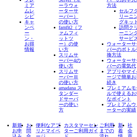
ミア
ーラウォ
方法
ムレ
ーターサ
セルフ
シピ
ーバー）
リーニ
キャ
の使い方
グキッ
ンペ
famfit2（フ
訪問ク
ー
ァムフィ
ーニン
ン・
ットツ
サービ
お得
ー）の使
ウォーターサ
情報
い方
バーのボトル
スリムサ
換方法
ーバー4の
ウォーターサ
使い方
バーの電気代
スリムサ
アプリやマイ
ーバーⅢ
ージで簡単お
の使い方
続き
amadana ス
プレミアムモ
タンダー
ルで使えるお
ドサーバ
なポイント
ーの使い
プレミアムウ
方
ーターの実績
新規
お
便利なアプ
カスタマーセン
ご利用
新
社
お申
問
リとマイペ
ターご利用ガイ
までの
着
会
込み
合
ージ
ド
流れ
情
貢