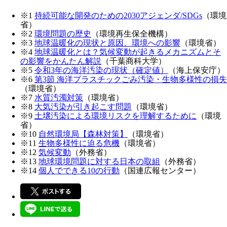
※1
持続可能な開発のための2030アジェンダ/SDGs
（環境
省）
※2
環境問題の歴史
（環境再生保全機構）
※3
地球温暖化の現状と原因、環境への影響
（環境省）
※4
地球温暖化とは？気候変動が起きるメカニズムとそ
の影響をかんたん解説
（千葉商科大学）
※5
令和3年の海洋汚染の現状（確定値）
（海上保安庁）
※6
第3節 海洋プラスチックごみ汚染・生物多様性の損失
（環境省）
※7
水質汚濁対策
（環境省）
※8
大気汚染が引き起こす問題
（環境省）
※9
土壌汚染による環境リスクを理解するために
（環境
省）
※10
自然環境局【森林対策】
（環境省）
※11
生物多様性に迫る危機
（環境省）
※12
気候変動
（外務省）
※13
地球環境問題に対する日本の取組
（外務省）
※14
個人でできる10の行動
（国連広報センター）