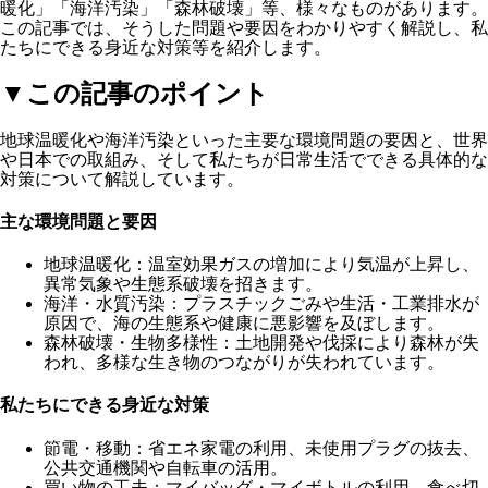
暖化」「海洋汚染」「森林破壊」等、様々なものがあります。
この記事では、そうした問題や要因をわかりやすく解説し、私
たちにできる身近な対策等を紹介します。
▼この記事のポイント
地球温暖化や海洋汚染といった主要な環境問題の要因と、世界
や日本での取組み、そして私たちが日常生活でできる具体的な
対策について解説しています。
主な環境問題と要因
地球温暖化
：温室効果ガスの増加により気温が上昇し、
異常気象や生態系破壊を招きます。
海洋・水質汚染
：プラスチックごみや生活・工業排水が
原因で、海の生態系や健康に悪影響を及ぼします。
森林破壊・生物多様性
：土地開発や伐採により森林が失
われ、多様な生き物のつながりが失われています。
私たちにできる身近な対策
節電・移動
：省エネ家電の利用、未使用プラグの抜去、
公共交通機関や自転車の活用。
買い物の工夫
：マイバッグ・マイボトルの利用、食べ切