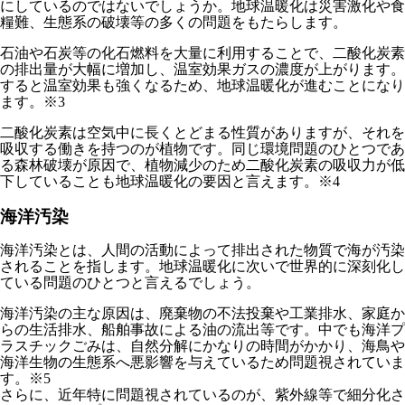
にしているのではないでしょうか。地球温暖化は災害激化や食
糧難、生態系の破壊等の多くの問題をもたらします。
石油や石炭等の化石燃料を大量に利用することで、二酸化炭素
の排出量が大幅に増加し、温室効果ガスの濃度が上がります。
すると温室効果も強くなるため、地球温暖化が進むことになり
ます。※3
二酸化炭素は空気中に長くとどまる性質がありますが、それを
吸収する働きを持つのが植物です。同じ環境問題のひとつであ
る森林破壊が原因で、植物減少のため二酸化炭素の吸収力が低
下していることも地球温暖化の要因と言えます。※4
海洋汚染
海洋汚染とは、人間の活動によって排出された物質で海が汚染
されること
を指します。地球温暖化に次いで世界的に深刻化し
ている問題のひとつと言えるでしょう。
海洋汚染の主な原因は、廃棄物の不法投棄や工業排水、家庭か
らの生活排水、船舶事故による油の流出等です。中でも海洋プ
ラスチックごみは、自然分解にかなりの時間がかかり、海鳥や
海洋生物の生態系へ悪影響を与えているため問題視されていま
す。※5
さらに、近年特に問題視されているのが、紫外線等で細分化さ