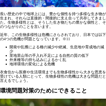
長い歴史の中で地球上には、豊かな個性を持つ多様な生き物が
生まれ、それらは直接的・間接的に支え合って共存してきまし
た。生物多様性とは、そうした生き物たちの豊かな個性と、そ
のつながりのことを言います。
近年、この生物多様性は危機にさらされており、日本では以下
の4つの危機が問題となっています。※11
開発や乱獲による種の減少や絶滅、生息地や育成地の減
少
里地里山等の手入れ不足による自然の質の低下
外来種等の持ち込みによるかく乱
地球環境の変化による危機
衣食住から医療や生活環境までも生物多様性から大きな恩恵を
受けている人類にとって、生物多様性の危機は大きな問題だと
言えるでしょう。
環境問題対策のためにできること