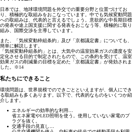
日本では、地球環境問題を外交での重要分野と位置づけてお
り、積極的な取組みをおこなっています。中でも気候変動問題
への取組みは、代表的と言えるでしょう。意欲的な中長期目標
の発表や途上国支援に関する発表をおこなう等、積極的に取り
組み、国際交渉を主導しています。
また、「気候変動枠組条約」及び「京都議定書」についても、
簡単に解説します。
「気候変動枠組条約」とは、大気中の温室効果ガスの濃度を安
定化させる目的で制定されたもので、この条約を受けて、温室
効果ガスの削減量の目標を定めた「京都議定書」が発効されま
した。※14
私たちにできること
環境問題は、世界規模でのできごとといえますが、個人にでき
る取組みも多くあります。以下で、代表的なものをいくつか紹
介します。
エネルギーの効率的な利用
…
省エネ家電やLED照明を使う。使用していない家電のプ
ラグを抜く。
交通手段の見直し
…
公共交通機関を使う。自転車や徒歩での移動手段を利用