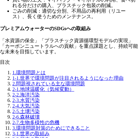
れる分だけの購入、プラスチック包装の削減。
ごみの削減
：適切な分別、不用品の再利用（リユー
ス）、長く使うためのメンテナンス。
プレミアムウォーターのSDGsへの取組み
「
水資源の保全
」「
プラスチック資源循環型モデルの実現
」
「
カーボンニュートラルへの貢献
」を重点課題とし、持続可能
な未来を目指しています。
目次
1.
環境問題とは
1-1.
世界で環境問題が注目されるようになった理由
2.
問題視されている主な環境問題
2-1.
地球温暖化（気候変動）
2-2.
海洋汚染
2-3.
水質汚染
2-4.
大気汚染
2-5.
土壌汚染
2-6.
森林破壊
2-7.
生物多様性の危機
3.
環境問題対策のためにできること
3-1.
世界の取組み