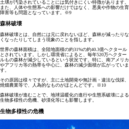
土壌が汚染されていることには気付きにくい特徴があります。
また、人体や生態系への影響だけではなく、悪臭や作物の生育
障害等も問題となっています。※9
森林破壊
森林破壊とは、自然には元に戻れないほど、森林が減ったりな
くなったりしてしまう現象のこと
を指します。
世界の森林面積は、全陸地面積の約31%の約40.3億ヘクタール
とされています。しかし環境省によると、毎年520万ヘクター
ルもの森林が減少しているという状況です。特に、南アメリカ
やアフリカ等の熱帯を中心に、森林の減少面積が広がっていま
す。
その原因は様々ですが、主に土地開発や無計画・違法な伐採、
焼畑農業等で、人為的なものがほとんどです。※10
森林破壊が進むことで、地球温暖化の進行や生態系破壊による
生物多様性の危機、砂漠化等にも影響します。
生物多様性の危機