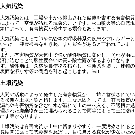
大気汚染
大気汚染とは、工場や車から排出された健康を害する有害物質
によって、空気が汚れる現象のこと
です。火山噴火等の自然現
象によって、有害物質が発生する場合もあります。
大気汚染によって肺や気管等の呼吸器系の疾患やアレルギーと
いった、健康被害を引き起こす可能性があると言われていま
す。
また、有害物質が大気中で強い酸性物質に変化し、それが雨に
溶け込むことで酸性度合いの高い酸性雨が降るようになりま
す。酸性雨は、森林や農作物を枯らし、生態系を壊し、建物の
表面を溶かす等の問題を引き起こします。※8
土壌汚染
人間の活動によって発生した有害物質が、土壌に蓄積されてい
る状態を土壌汚染
と指します。主な原因としては、有害物質の
漏れや有害物質を含む排水が漏れて土の中へ入る、不適切に処
理された廃棄物が土に埋められることで雨等によって土に溶け
出す等があります。
土壌汚染は有害物質が土中に留まりやすく、一度汚染されると
長期間に渡って悪影響を及ぼし、目に見える変化が少ないため