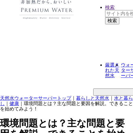
検索
厳選さ
ウォ
れた
天
ター
然水
ーバ
天然水ウォーターサーバートップ
｜
暮らしと天然水
｜
水と暮ら
し
｜
健康
｜
環境問題とは？主な問題と要因を解説。できること
を始めてみよう！
環境問題とは？主な問題と要