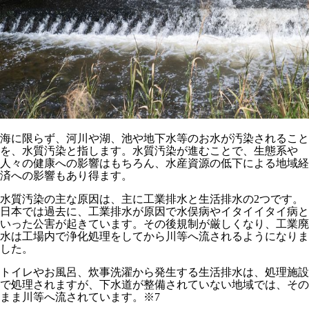
海に限らず、河川や湖、池や地下水等のお水が汚染されること
を、水質汚染
と指します。水質汚染が進むことで、生態系や
人々の健康への影響はもちろん、水産資源の低下による地域経
済への影響もあり得ます。
水質汚染の主な原因は、主に工業排水と生活排水の2つです。
日本では過去に、工業排水が原因で水俣病やイタイイタイ病と
いった公害が起きています。その後規制が厳しくなり、工業廃
水は工場内で浄化処理をしてから川等へ流されるようになりま
した。
トイレやお風呂、炊事洗濯から発生する生活排水は、処理施設
で処理されますが、下水道が整備されていない地域では、その
まま川等へ流されています。※7