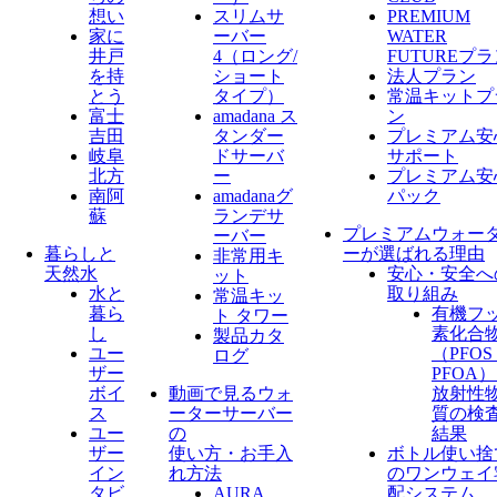
想い
スリムサ
PREMIUM
家に
ーバー
WATER
井戸
4（ロング/
FUTUREプ
を持
ショート
法人プラン
とう
タイプ）
常温キットプ
富士
amadana ス
ン
吉田
タンダー
プレミアム安
岐阜
ドサーバ
サポート
北方
ー
プレミアム安
南阿
amadanaグ
パック
蘇
ランデサ
プレミアムウォー
ーバー
暮らしと
ーが選ばれる理由
非常用キ
天然水
安心・安全へ
ット
水と
取り組み
常温キッ
暮ら
有機フ
ト タワー
し
素化合
製品カタ
ユー
（PFO
ログ
ザー
PFOA
ボイ
動画で見るウォ
放射性
ス
ーターサーバー
質の検
ユー
の
結果
ザー
使い方・お手入
ボトル使い捨
イン
れ方法
のワンウェイ
タビ
AURA
配システム