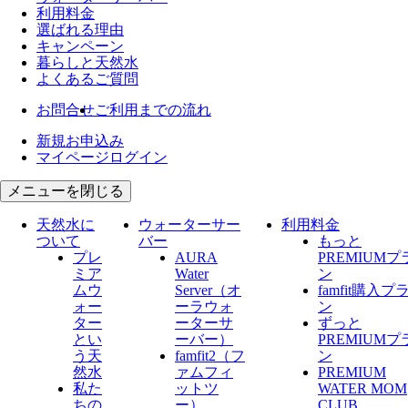
利用料金
選ばれる理由
キャンペーン
暮らしと天然水
よくあるご質問
お問合せ
ご利用までの流れ
新規お申込み
マイページログイン
メニューを閉じる
天然水に
ウォーターサー
利用料金
ついて
バー
もっと
プレ
AURA
PREMIUMプ
ミア
Water
ン
ムウ
Server​（オ
famfit購入プ
ォー
ーラウォ
ン
ター
ーターサ
ずっと
とい
ーバー）
PREMIUMプ
う天
famfit2（フ
ン
然水
ァムフィ
PREMIUM
私た
ットツ
WATER MOM
ちの
ー）
CLUB