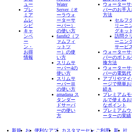
ュー
Water
ウォーターサ
プレ
Server​（オ
バーのお手入
ミア
ーラウォ
方法
ムレ
ーターサ
セルフ
シピ
ーバー）
リーニ
キャ
の使い方
グキッ
ンペ
famfit2（フ
訪問ク
ー
ァムフィ
ーニン
ン・
ットツ
サービ
お得
ー）の使
ウォーターサ
情報
い方
バーのボトル
スリムサ
換方法
ーバー4の
ウォーターサ
使い方
バーの電気代
スリムサ
アプリやマイ
ーバーⅢ
ージで簡単お
の使い方
続き
amadana ス
プレミアムモ
タンダー
ルで使えるお
ドサーバ
なポイント
ーの使い
プレミアムウ
方
ーターの実績
新規
お
便利なアプ
カスタマーセン
ご利用
新
社