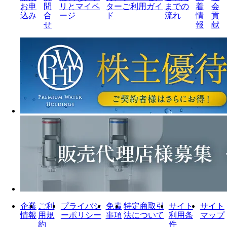
お申
問
リとマイペ
ターご利用ガイ
までの
着
会
込み
合
ージ
ド
流れ
情
貢
せ
報
献
企業
ご利
プライバシ
免責
特定商取引
サイト
サイト
情報
用規
ーポリシー
事項
法について
利用条
マップ
約
件