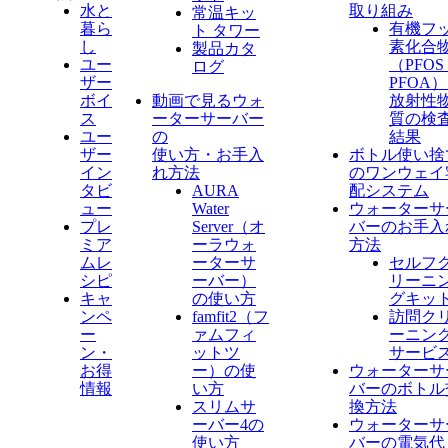
水と
取り組み
常温キッ
暮ら
有機フ
ト タワー
し
素化合
製品カタ
ユー
（PFO
ログ
ザー
PFOA
ボイ
動画で見るウォ
放射性
ス
ーターサーバー
質の検
ユー
の
結果
ザー
使い方・お手入
ボトル使い捨
イン
れ方法
のワンウェイ
タビ
AURA
配システム
ュー
Water
ウォーターサ
プレ
Server​（オ
バーのお手入
ミア
ーラウォ
方法
ムレ
ーターサ
セルフ
シピ
ーバー）
リーニ
キャ
の使い方
グキッ
ンペ
famfit2（フ
訪問ク
ー
ァムフィ
ーニン
ン・
ットツ
サービ
お得
ー）の使
ウォーターサ
情報
い方
バーのボトル
スリムサ
換方法
ーバー4の
ウォーターサ
使い方
バーの電気代