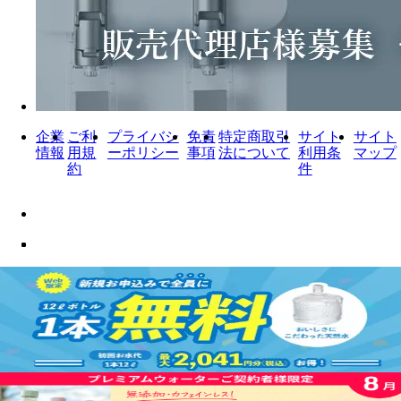
企業
ご利
プライバシ
免責
特定商取引
サイト
サイト
情報
用規
ーポリシー
事項
法について
利用条
マップ
約
件