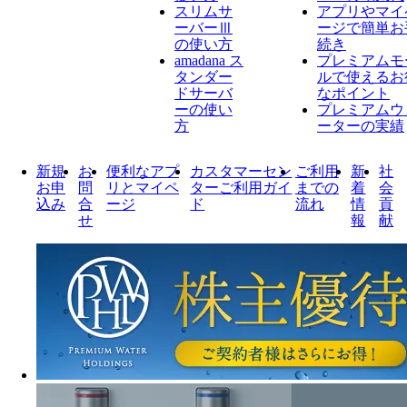
スリムサ
アプリやマイ
ーバーⅢ
ージで簡単お
の使い方
続き
amadana ス
プレミアムモ
タンダー
ルで使えるお
ドサーバ
なポイント
ーの使い
プレミアムウ
方
ーターの実績
新規
お
便利なアプ
カスタマーセン
ご利用
新
社
お申
問
リとマイペ
ターご利用ガイ
までの
着
会
込み
合
ージ
ド
流れ
情
貢
せ
報
献