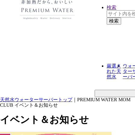
応募終了
応募終了
応募終了
応募終了
応募終了
応募終了
応募終了
応募終了
検索
厳選さ
ウォ
れた
天
ター
然水
ーバ
天然水ウォーターサーバートップ
｜
PREMIUM WATER MOM
CLUB イベント＆お知らせ
イベント＆お知らせ