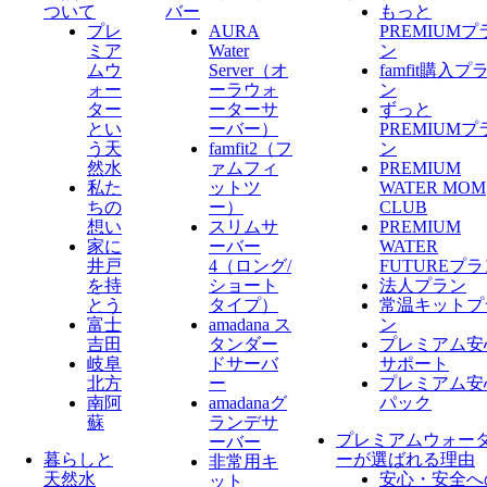
ついて
バー
もっと
プレ
AURA
PREMIUMプ
ミア
Water
ン
ムウ
Server​（オ
famfit購入プ
ォー
ーラウォ
ン
ター
ーターサ
ずっと
とい
ーバー）
PREMIUMプ
う天
famfit2（フ
ン
然水
ァムフィ
PREMIUM
私た
ットツ
WATER MOM
ちの
ー）
CLUB
想い
スリムサ
PREMIUM
家に
ーバー
WATER
井戸
4（ロング/
FUTUREプ
を持
ショート
法人プラン
とう
タイプ）
常温キットプ
富士
amadana ス
ン
吉田
タンダー
プレミアム安
岐阜
ドサーバ
サポート
北方
ー
プレミアム安
南阿
amadanaグ
パック
蘇
ランデサ
プレミアムウォー
ーバー
暮らしと
ーが選ばれる理由
非常用キ
天然水
安心・安全へ
ット