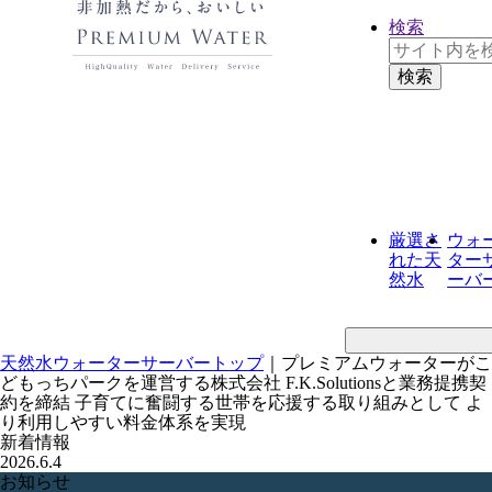
検索
厳選さ
ウォ
れた
天
ター
然水
ーバ
天然水ウォーターサーバートップ
｜
プレミアムウォーターがこ
どもっちパークを運営する株式会社 F.K.Solutionsと業務提携契
約を締結 子育てに奮闘する世帯を応援する取り組みとして よ
り利用しやすい料金体系を実現
新着情報
2026.6.4
お知らせ