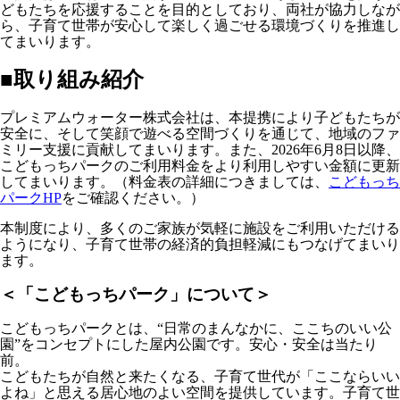
どもたちを応援することを目的としており、両社が協力しなが
ら、子育て世帯が安心して楽しく過ごせる環境づくりを推進し
てまいります。
■取り組み紹介
プレミアムウォーター株式会社は、本提携により子どもたちが
安全に、そして笑顔で遊べる空間づくりを通じて、地域のファ
ミリー支援に貢献してまいります。また、2026年6月8日以降、
こどもっちパークのご利用料金をより利用しやすい金額に更新
してまいります。（料金表の詳細につきましては、
こどもっち
パークHP
をご確認ください。）
本制度により、多くのご家族が気軽に施設をご利用いただける
ようになり、子育て世帯の経済的負担軽減にもつなげてまいり
ます。
＜「こどもっちパーク」について＞
こどもっちパークとは、“⽇常のまんなかに、ここちのいい公
園”をコンセプトにした屋内公園です。安⼼・安全は当たり
前。
こどもたちが⾃然と来たくなる、⼦育て世代が「ここならいい
よね」と思える居⼼地のよい空間を提供しています。⼦育て世