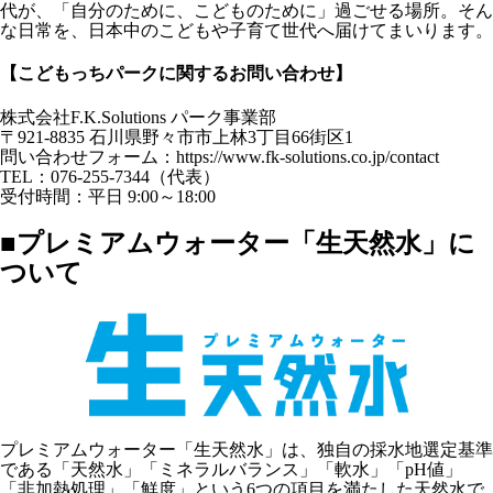
代が、「⾃分のために、こどものために」過ごせる場所。そん
な⽇常を、⽇本中のこどもや⼦育て世代へ届けてまいります。
【こどもっちパークに関するお問い合わせ】
株式会社F.K.Solutions パーク事業部
〒921-8835 石川県野々市市上林3丁目66街区1
問い合わせフォーム：https://www.fk-solutions.co.jp/contact
TEL：076-255-7344（代表）
受付時間：平日 9:00～18:00
■プレミアムウォーター「生天然水」に
ついて
プレミアムウォーター「生天然水」は、独自の採水地選定基準
である「天然水」「ミネラルバランス」「軟水」「pH値」
「非加熱処理」「鮮度」という6つの項目を満たした天然水で