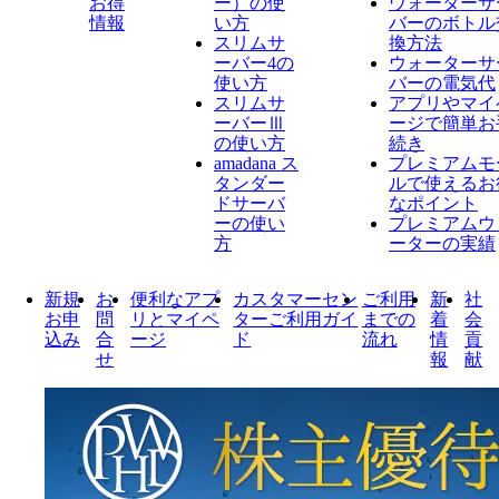
お得
ー）の使
ウォーターサ
情報
い方
バーのボトル
スリムサ
換方法
ーバー4の
ウォーターサ
使い方
バーの電気代
スリムサ
アプリやマイ
ーバーⅢ
ージで簡単お
の使い方
続き
amadana ス
プレミアムモ
タンダー
ルで使えるお
ドサーバ
なポイント
ーの使い
プレミアムウ
方
ーターの実績
新規
お
便利なアプ
カスタマーセン
ご利用
新
社
お申
問
リとマイペ
ターご利用ガイ
までの
着
会
込み
合
ージ
ド
流れ
情
貢
せ
報
献