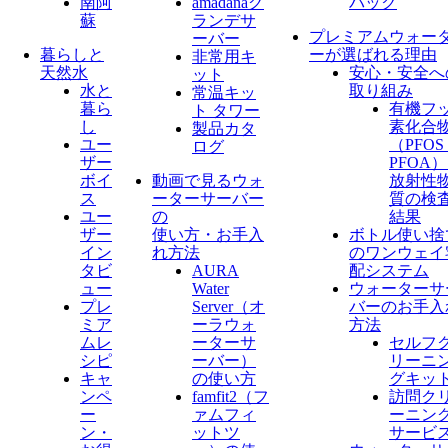
南阿
amadanaグ
パック
蘇
ランデサ
プレミアムウォー
ーバー
暮らしと
ーが選ばれる理由
非常用キ
天然水
安心・安全へ
ット
水と
取り組み
常温キッ
暮ら
有機フ
ト タワー
し
素化合
製品カタ
ユー
（PFO
ログ
ザー
PFOA
ボイ
動画で見るウォ
放射性
ス
ーターサーバー
質の検
ユー
の
結果
ザー
使い方・お手入
ボトル使い捨
イン
れ方法
のワンウェイ
タビ
AURA
配システム
ュー
Water
ウォーターサ
プレ
Server​（オ
バーのお手入
ミア
ーラウォ
方法
ムレ
ーターサ
セルフ
シピ
ーバー）
リーニ
キャ
の使い方
グキッ
ンペ
famfit2（フ
訪問ク
ー
ァムフィ
ーニン
ン・
ットツ
サービ