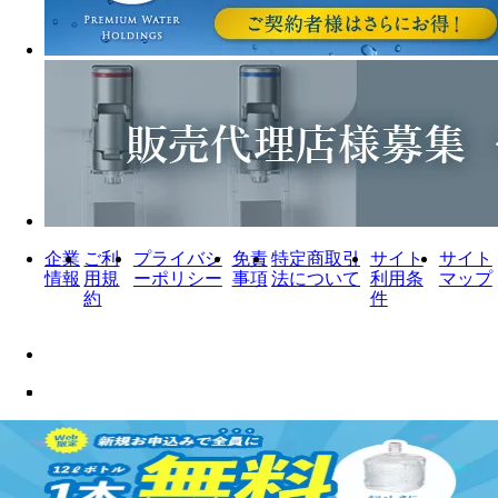
企業
ご利
プライバシ
免責
特定商取引
サイト
サイト
情報
用規
ーポリシー
事項
法について
利用条
マップ
約
件