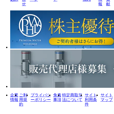
せ
報
献
企業
ご利
プライバシ
免責
特定商取引
サイト
サイト
情報
用規
ーポリシー
事項
法について
利用条
マップ
約
件