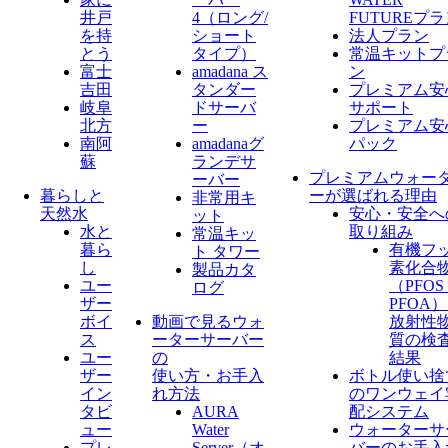
井戸
4（ロング/
FUTUREプ
を持
ショート
法人プラン
とう
タイプ）
常温キットプ
富士
amadana ス
ン
吉田
タンダー
プレミアム安
岐阜
ドサーバ
サポート
北方
ー
プレミアム安
南阿
amadanaグ
パック
蘇
ランデサ
プレミアムウォー
ーバー
暮らしと
ーが選ばれる理由
非常用キ
天然水
安心・安全へ
ット
水と
取り組み
常温キッ
暮ら
有機フ
ト タワー
し
素化合
製品カタ
ユー
（PFO
ログ
ザー
PFOA
ボイ
動画で見るウォ
放射性
ス
ーターサーバー
質の検
ユー
の
結果
ザー
使い方・お手入
ボトル使い捨
イン
れ方法
のワンウェイ
タビ
AURA
配システム
ュー
Water
ウォーターサ
プレ
Server​（オ
バーのお手入