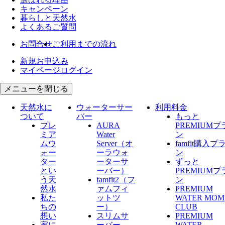
キャンペーン
暮らしと天然水
よくあるご質問
お問合せ
ご利用までの流れ
新規お申込み
マイページログイン
メニューを閉じる
天然水に
ウォーターサー
利用料金
ついて
バー
もっと
プレ
AURA
PREMIUMプ
ミア
Water
ン
ムウ
Server​（オ
famfit購入プ
ォー
ーラウォ
ン
ター
ーターサ
ずっと
とい
ーバー）
PREMIUMプ
う天
famfit2（フ
ン
然水
ァムフィ
PREMIUM
私た
ットツ
WATER MOM
ちの
ー）
CLUB
想い
スリムサ
PREMIUM
家に
ーバー
WATER