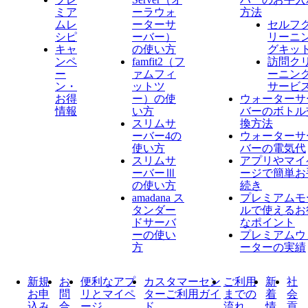
ミア
ーラウォ
方法
ムレ
ーターサ
セルフ
シピ
ーバー）
リーニ
キャ
の使い方
グキッ
ンペ
famfit2（フ
訪問ク
ー
ァムフィ
ーニン
ン・
ットツ
サービ
お得
ー）の使
ウォーターサ
情報
い方
バーのボトル
スリムサ
換方法
ーバー4の
ウォーターサ
使い方
バーの電気代
スリムサ
アプリやマイ
ーバーⅢ
ージで簡単お
の使い方
続き
amadana ス
プレミアムモ
タンダー
ルで使えるお
ドサーバ
なポイント
ーの使い
プレミアムウ
方
ーターの実績
新規
お
便利なアプ
カスタマーセン
ご利用
新
社
お申
問
リとマイペ
ターご利用ガイ
までの
着
会
込み
合
ージ
ド
流れ
情
貢