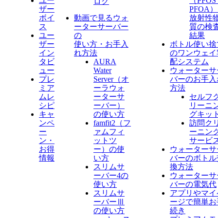
ユー
（PFO
ログ
ザー
PFOA
ボイ
動画で見るウォ
放射性
ス
ーターサーバー
質の検
ユー
の
結果
ザー
使い方・お手入
ボトル使い捨
イン
れ方法
のワンウェイ
タビ
AURA
配システム
ュー
Water
ウォーターサ
プレ
Server​（オ
バーのお手入
ミア
ーラウォ
方法
ムレ
ーターサ
セルフ
シピ
ーバー）
リーニ
キャ
の使い方
グキッ
ンペ
famfit2（フ
訪問ク
ー
ァムフィ
ーニン
ン・
ットツ
サービ
お得
ー）の使
ウォーターサ
情報
い方
バーのボトル
スリムサ
換方法
ーバー4の
ウォーターサ
使い方
バーの電気代
スリムサ
アプリやマイ
ーバーⅢ
ージで簡単お
の使い方
続き