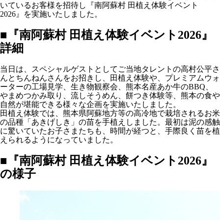
いているお客様を招待し『南阿蘇村 田植え体験イベント
2026』を実施いたしました。
■『南阿蘇村 田植え体験イベント2026』
詳細
当日は、スペシャルゲストとしてご当地タレントの高村公平さ
んとちんねんさんをお招きし、田植え体験や、プレミアムウォ
ーターの工場見学、生き物観察会、熊本名産あか牛のBBQ、
やまめつかみ取り、流しそうめん、餅つき体験等、熊本の食や
自然が堪能できる様々な企画を実施いたしました。
田植え体験では、熊本県阿蘇地方等の高冷地で栽培されるお米
の品種「あきげしき」の苗を手植えしました。最初は泥の感触
に驚いていたお子さまたちも、時間が経つと、手際良く苗を植
えられるようになっていました。
■『南阿蘇村 田植え体験イベント2026』
の様子