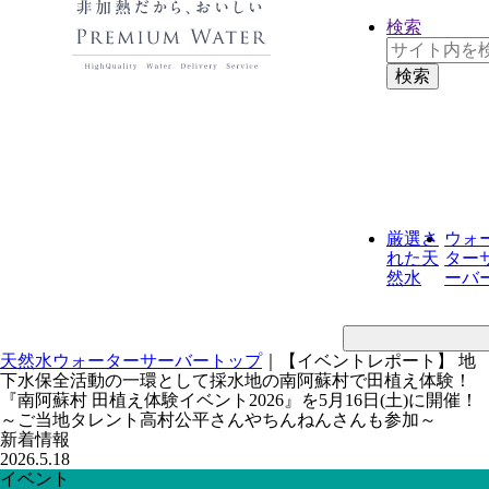
検索
厳選さ
ウォ
れた
天
ター
然水
ーバ
天然水ウォーターサーバートップ
｜
【イベントレポート】 地
下水保全活動の一環として採水地の南阿蘇村で田植え体験！
『南阿蘇村 田植え体験イベント2026』を5月16日(土)に開催！
～ご当地タレント高村公平さんやちんねんさんも参加～
新着情報
2026.5.18
イベント