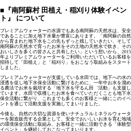
■『南阿蘇村 田植え・稲刈り体験イベン
ト』 について
プレミアムウォーターの水源でもある南阿蘇の天然水は、安全
であることに加え地下水量が豊富にあります。「南阿蘇の自然
から育まれた地下水をこの先もずっと残していきたい、そして
南阿蘇の天然水で育ったお米をその土地の天然水で炊き、その
おいしさを多くの皆さんと共有したい」という想いから、2015
年よりプレミアムウォーターをご利用いただいているお客様を
招待して「田植え」と「稲刈り」をおこなう取組みをスタート
しました。
プレミアムウォーターが支援している水田では、地下への水の
浸透を促し地下水保全活動に繋げるために、一年中お水を溜め
る農法でお米を栽培する「地下水を守るん田゛活動」も支援し
ています。水田で収穫したお米を食べていただくことも地下水
保全活動に繋がり、これまでも多くのお客様と一緒にこのイベ
ントを通じて活動支援を実施してまいりました。
今後も、自然の大切な資源を使いナチュラルミネラルウォータ
ーを製造販売する企業として、安全でおいしいお水を育む地域
の環境保全活動に取組み、お客様と一緒に活動できる「体験型
イベント」を継続しておこなってまいります。