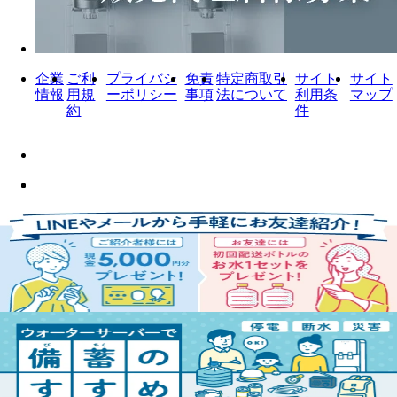
企業
ご利
プライバシ
免責
特定商取引
サイト
サイト
情報
用規
ーポリシー
事項
法について
利用条
マップ
約
件