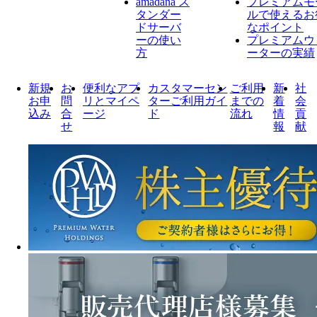
amadana ス
プレミアムモ
タンダー
ルで使えるお
ドサーバ
なポイント
ーの使い
プレミアムウ
方
ーターの実績
新規
お
便利なアプ
カスタマーセン
ご利用
新
社
お申
問
リとマイペ
ターご利用ガイ
までの
着
会
込み
合
ージ
ド
流れ
情
貢
せ
報
献