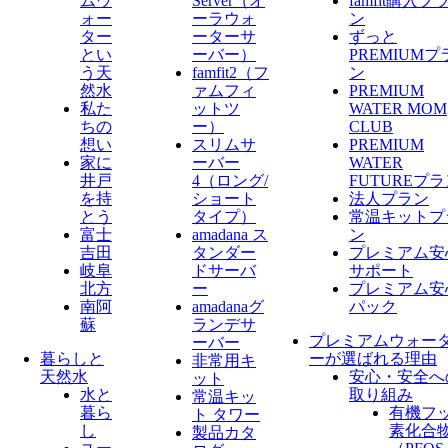
ムウ
Server​（オ
famfit購入プ
ォー
ーラウォ
ン
ター
ーターサ
ずっと
とい
ーバー）
PREMIUMプ
う天
famfit2（フ
ン
然水
ァムフィ
PREMIUM
私た
ットツ
WATER MOM
ちの
ー）
CLUB
想い
スリムサ
PREMIUM
家に
ーバー
WATER
井戸
4（ロング/
FUTUREプ
を持
ショート
法人プラン
とう
タイプ）
常温キットプ
富士
amadana ス
ン
吉田
タンダー
プレミアム安
岐阜
ドサーバ
サポート
北方
ー
プレミアム安
南阿
amadanaグ
パック
蘇
ランデサ
プレミアムウォー
ーバー
暮らしと
ーが選ばれる理由
非常用キ
天然水
安心・安全へ
ット
水と
取り組み
常温キッ
暮ら
有機フ
ト タワー
し
素化合
製品カタ