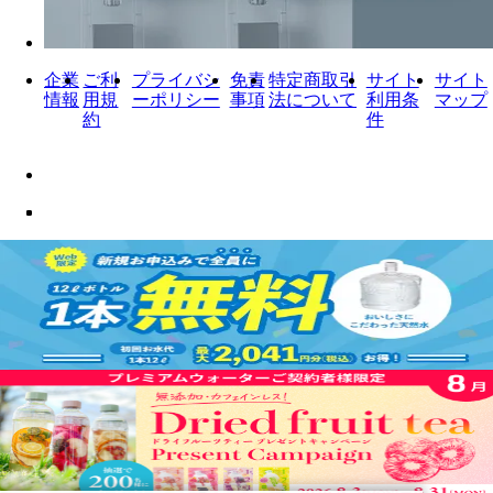
企業
ご利
プライバシ
免責
特定商取引
サイト
サイト
情報
用規
ーポリシー
事項
法について
利用条
マップ
約
件