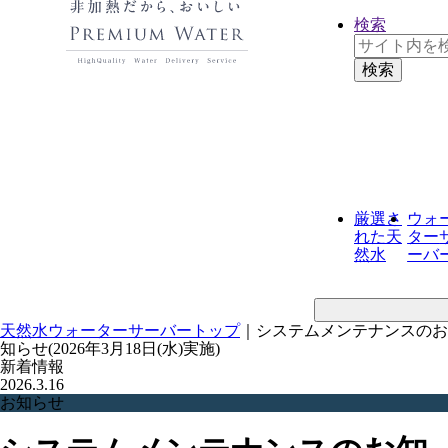
検索
厳選さ
ウォ
れた
天
ター
然水
ーバ
天然水ウォーターサーバートップ
｜
システムメンテナンスのお
知らせ(2026年3月18日(水)実施)
新着情報
2026.3.16
お知らせ