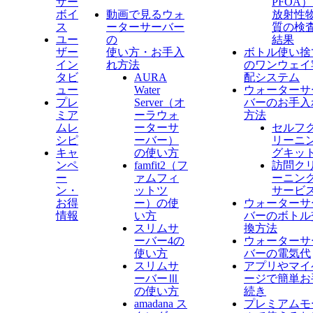
ザー
PFOA
ボイ
動画で見るウォ
放射性
ス
ーターサーバー
質の検
ユー
の
結果
ザー
使い方・お手入
ボトル使い捨
イン
れ方法
のワンウェイ
タビ
AURA
配システム
ュー
Water
ウォーターサ
プレ
Server​（オ
バーのお手入
ミア
ーラウォ
方法
ムレ
ーターサ
セルフ
シピ
ーバー）
リーニ
キャ
の使い方
グキッ
ンペ
famfit2（フ
訪問ク
ー
ァムフィ
ーニン
ン・
ットツ
サービ
お得
ー）の使
ウォーターサ
情報
い方
バーのボトル
スリムサ
換方法
ーバー4の
ウォーターサ
使い方
バーの電気代
スリムサ
アプリやマイ
ーバーⅢ
ージで簡単お
の使い方
続き
amadana ス
プレミアムモ