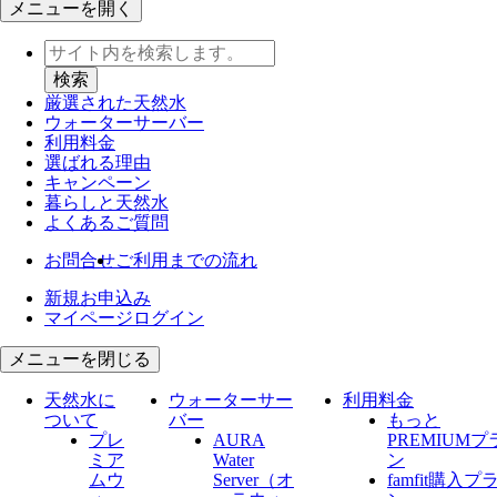
メニューを開く
厳選された天然水
ウォーター
サーバー
利用料金
選ばれる理由
キャンペーン
暮らしと天然水
よくあるご質問
お問合せ
ご利用までの流れ
新規お申込み
マイページログイン
メニューを閉じる
天然水に
ウォーターサー
利用料金
ついて
バー
もっと
プレ
AURA
PREMIUMプ
ミア
Water
ン
ムウ
Server​（オ
famfit購入プ