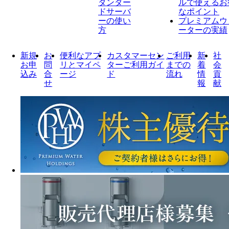
タンダー
ルで使えるお
ドサーバ
なポイント
ーの使い
プレミアムウ
方
ーターの実績
新規
お
便利なアプ
カスタマーセン
ご利用
新
社
お申
問
リとマイペ
ターご利用ガイ
までの
着
会
込み
合
ージ
ド
流れ
情
貢
せ
報
献