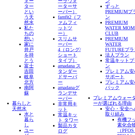
ォー
ーラウォ
ン
ター
ーターサ
ずっと
とい
ーバー）
PREMIUMプ
う天
famfit2（フ
ン
然水
ァムフィ
PREMIUM
私た
ットツ
WATER MOM
ちの
ー）
CLUB
想い
スリムサ
PREMIUM
家に
ーバー
WATER
井戸
4（ロング/
FUTUREプ
を持
ショート
法人プラン
とう
タイプ）
常温キットプ
富士
amadana ス
ン
吉田
タンダー
プレミアム安
岐阜
ドサーバ
サポート
北方
ー
プレミアム安
南阿
amadanaグ
パック
蘇
ランデサ
プレミアムウォー
ーバー
暮らしと
ーが選ばれる理由
非常用キ
天然水
安心・安全へ
ット
水と
取り組み
常温キッ
暮ら
有機フ
ト タワー
し
素化合
製品カタ
ユー
（PFO
ログ