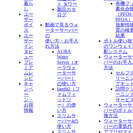
暮ら
有機フ
ト タワー
し
素化合
製品カタ
ユー
（PFO
ログ
ザー
PFOA
ボイ
動画で見るウォ
放射性
ス
ーターサーバー
質の検
ユー
の
結果
ザー
使い方・お手入
ボトル使い捨
イン
れ方法
のワンウェイ
タビ
AURA
配システム
ュー
Water
ウォーターサ
プレ
Server​（オ
バーのお手入
ミア
ーラウォ
方法
ムレ
ーターサ
セルフ
シピ
ーバー）
リーニ
キャ
の使い方
グキッ
ンペ
famfit2（フ
訪問ク
ー
ァムフィ
ーニン
ン・
ットツ
サービ
お得
ー）の使
ウォーターサ
情報
い方
バーのボトル
スリムサ
換方法
ーバー4の
ウォーターサ
使い方
バーの電気代
スリムサ
アプリやマイ