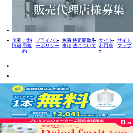
企業
ご利
プライバシ
免責
特定商取引
サイト
サイト
情報
用規
ーポリシー
事項
法について
利用条
マップ
約
件