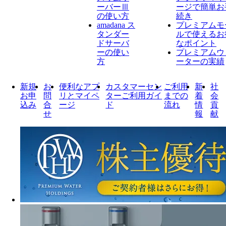
ーバーⅢ
ージで簡単お
の使い方
続き
amadana ス
プレミアムモ
タンダー
ルで使えるお
ドサーバ
なポイント
ーの使い
プレミアムウ
方
ーターの実績
新規
お
便利なアプ
カスタマーセン
ご利用
新
社
お申
問
リとマイペ
ターご利用ガイ
までの
着
会
込み
合
ージ
ド
流れ
情
貢
せ
報
献