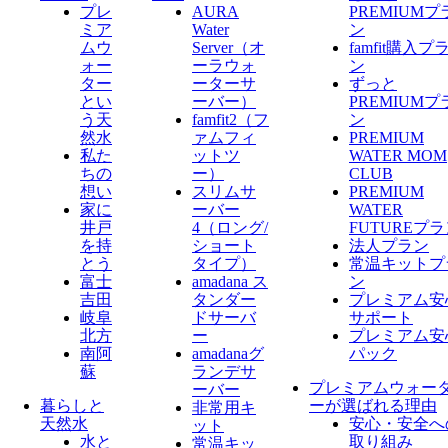
プレ
AURA
PREMIUMプ
ミア
Water
ン
ムウ
Server​（オ
famfit購入プ
ォー
ーラウォ
ン
ター
ーターサ
ずっと
とい
ーバー）
PREMIUMプ
う天
famfit2（フ
ン
然水
ァムフィ
PREMIUM
私た
ットツ
WATER MOM
ちの
ー）
CLUB
想い
スリムサ
PREMIUM
家に
ーバー
WATER
井戸
4（ロング/
FUTUREプ
を持
ショート
法人プラン
とう
タイプ）
常温キットプ
富士
amadana ス
ン
吉田
タンダー
プレミアム安
岐阜
ドサーバ
サポート
北方
ー
プレミアム安
南阿
amadanaグ
パック
蘇
ランデサ
プレミアムウォー
ーバー
暮らしと
ーが選ばれる理由
非常用キ
天然水
安心・安全へ
ット
水と
取り組み
常温キッ