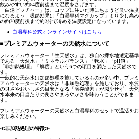
飲みやすい約64度前後まで温度をさげます。
「白湯ピッチャー」は、コップに注いだ時にちょうど良い温度
になるよう、吸熱効果は「白湯専科マグカップ」より少し高め
の約70度前後まで約2分で冷める温度設定になっています。
白湯専科公式オンラインサイトはこちら
■プレミアムウォーターの天然水について
プレミアムウォーター「生天然水」は、独自の採水地選定基準
である「天然水」「ミネラルバランス」「軟水」「pH値」
「非加熱処理」「鮮度」という6つの項目を満たした天然水で
す。
一般的な天然水は加熱処理を施しているものが多い中、プレミ
アムウォーターの天然水は「非加熱処理」を施しており、水質
の良さやおいしさの目安となる「溶存酸素」が減少せず、天然
水本来の口当たりの良さやまろやかさを味わうことができま
す。
プレミアムウォーターの天然水と白湯専科のセットで温活をお
楽しみください。
≪非加熱処理の特徴≫