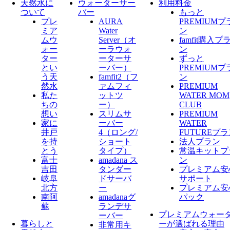
天然水に
ウォーターサー
利用料金
ついて
バー
もっと
プレ
AURA
PREMIUMプ
ミア
Water
ン
ムウ
Server​（オ
famfit購入プ
ォー
ーラウォ
ン
ター
ーターサ
ずっと
とい
ーバー）
PREMIUMプ
う天
famfit2（フ
ン
然水
ァムフィ
PREMIUM
私た
ットツ
WATER MOM
ちの
ー）
CLUB
想い
スリムサ
PREMIUM
家に
ーバー
WATER
井戸
4（ロング/
FUTUREプ
を持
ショート
法人プラン
とう
タイプ）
常温キットプ
富士
amadana ス
ン
吉田
タンダー
プレミアム安
岐阜
ドサーバ
サポート
北方
ー
プレミアム安
南阿
amadanaグ
パック
蘇
ランデサ
プレミアムウォー
ーバー
暮らしと
ーが選ばれる理由
非常用キ