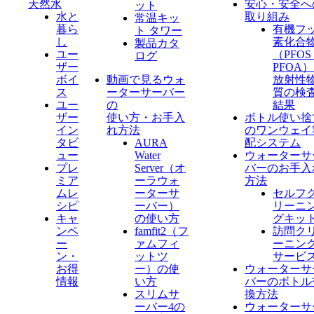
天然水
安心・安全へ
ット
水と
取り組み
常温キッ
暮ら
有機フ
ト タワー
し
素化合
製品カタ
ユー
（PFO
ログ
ザー
PFOA
ボイ
動画で見るウォ
放射性
ス
ーターサーバー
質の検
ユー
の
結果
ザー
使い方・お手入
ボトル使い捨
イン
れ方法
のワンウェイ
タビ
AURA
配システム
ュー
Water
ウォーターサ
プレ
Server​（オ
バーのお手入
ミア
ーラウォ
方法
ムレ
ーターサ
セルフ
シピ
ーバー）
リーニ
キャ
の使い方
グキッ
ンペ
famfit2（フ
訪問ク
ー
ァムフィ
ーニン
ン・
ットツ
サービ
お得
ー）の使
ウォーターサ
情報
い方
バーのボトル
スリムサ
換方法
ーバー4の
ウォーターサ