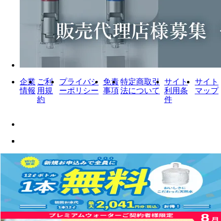
企業
ご利
プライバシ
免責
特定商取引
サイト
サイト
情報
用規
ーポリシー
事項
法について
利用条
マップ
約
件