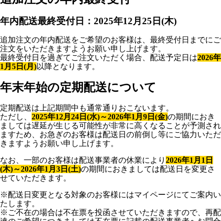
年内配送最終受付日：2025年12月25日(木)
追加注文の年内配送をご希望のお客様は、最終受付日までにご
注文をいただきますようお願い申し上げます。
最終受付日を過ぎてご注文いただく場合、配送予定日は
2026年
1月5日(月)
以降となります。
年末年始の定期配送について
定期配送は上記期間中も通常通りおこないます。
ただし、
2025年12月24日(水)～2026年1月9日(金)
の期間におき
ましては
遅延が生じる可能性が非常に高くなる
ことが予測され
ますため、お急ぎのお客様は配送日の前倒し等にご協力いただ
きますようお願い申し上げます。
なお、一部のお客様は配送事業者の休業により
2026年1月1日
(木)～2026年1月3日(土)
の期間におきましては
配送日を変更さ
せていただきます。
※配送日変更となる対象のお客様にはマイページにてご案内い
たします。
※ご不在の場合は不在票を投函させていただきますので、
再配