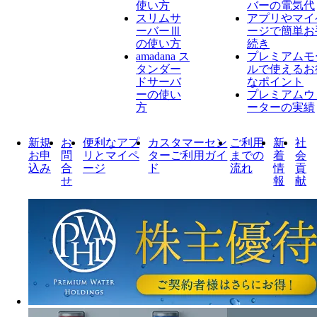
使い方
バーの電気代
スリムサ
アプリやマイ
ーバーⅢ
ージで簡単お
の使い方
続き
amadana ス
プレミアムモ
タンダー
ルで使えるお
ドサーバ
なポイント
ーの使い
プレミアムウ
方
ーターの実績
新規
お
便利なアプ
カスタマーセン
ご利用
新
社
お申
問
リとマイペ
ターご利用ガイ
までの
着
会
込み
合
ージ
ド
流れ
情
貢
せ
報
献