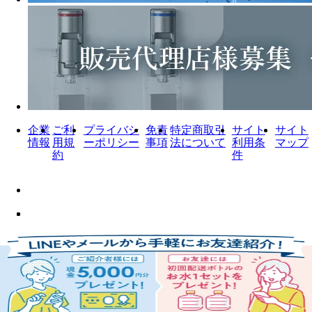
企業
ご利
プライバシ
免責
特定商取引
サイト
サイト
情報
用規
ーポリシー
事項
法について
利用条
マップ
約
件