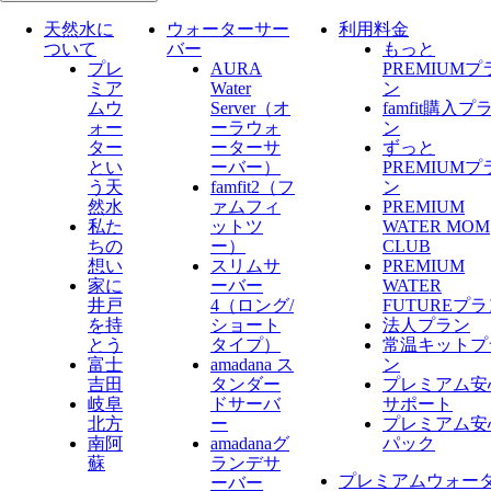
天然水に
ウォーターサー
利用料金
ついて
バー
もっと
プレ
AURA
PREMIUMプ
ミア
Water
ン
ムウ
Server​（オ
famfit購入プ
ォー
ーラウォ
ン
ター
ーターサ
ずっと
とい
ーバー）
PREMIUMプ
う天
famfit2（フ
ン
然水
ァムフィ
PREMIUM
私た
ットツ
WATER MOM
ちの
ー）
CLUB
想い
スリムサ
PREMIUM
家に
ーバー
WATER
井戸
4（ロング/
FUTUREプ
を持
ショート
法人プラン
とう
タイプ）
常温キットプ
富士
amadana ス
ン
吉田
タンダー
プレミアム安
岐阜
ドサーバ
サポート
北方
ー
プレミアム安
南阿
amadanaグ
パック
蘇
ランデサ
プレミアムウォー
ーバー