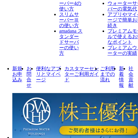
ーバー4の
ウォーターサ
使い方
バーの電気代
スリムサ
アプリやマイ
ーバーⅢ
ージで簡単お
の使い方
続き
amadana ス
プレミアムモ
タンダー
ルで使えるお
ドサーバ
なポイント
ーの使い
プレミアムウ
方
ーターの実績
新規
お
便利なアプ
カスタマーセン
ご利用
新
社
お申
問
リとマイペ
ターご利用ガイ
までの
着
会
込み
合
ージ
ド
流れ
情
貢
せ
報
献