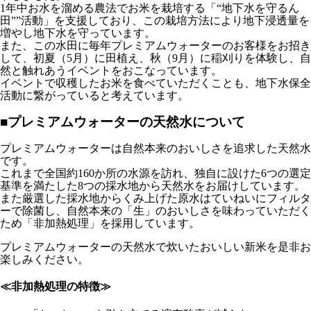
1年中お水を溜める農法でお米を栽培する「“地下水を守るん
田””活動」を支援しており、この栽培方法により地下浸透量を
増やし地下水を守っています。
また、この水田に毎年プレミアムウォーターのお客様をお招き
して、初夏（5月）に田植え、秋（9月）に稲刈りを体験し、自
然と触れあうイベントをおこなっています。
イベントで収穫したお米を食べていただくことも、地下水保全
活動に繋がっていると考えています。
■プレミアムウォーターの天然水について
プレミアムウォーターは自然本来のおいしさを追求した天然水
です。
これまで全国約160か所の水源を訪れ、独自に設けた6つの選定
基準を満たした8つの採水地から天然水をお届けしています。
また厳選した採水地からくみ上げた原水はていねいにフィルタ
ーで除菌し、自然本来の「生」のおいしさを味わっていただく
ため「非加熱処理」を採用しています。
プレミアムウォーターの天然水で炊いたおいしい新米を是非お
楽しみください。
≪非加熱処理の特徴≫