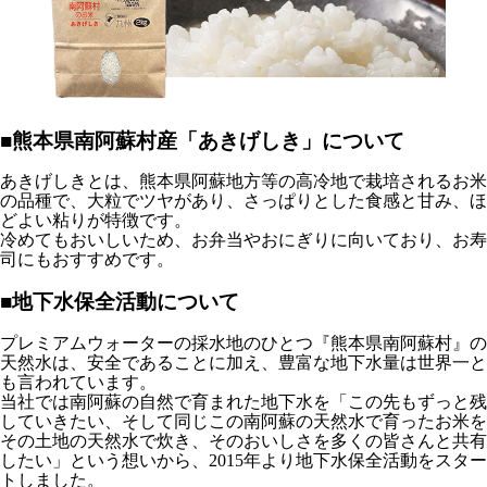
■熊本県南阿蘇村産「あきげしき」について
あきげしきとは、熊本県阿蘇地方等の高冷地で栽培されるお米
の品種で、大粒でツヤがあり、さっぱりとした食感と甘み、ほ
どよい粘りが特徴です。
冷めてもおいしいため、お弁当やおにぎりに向いており、お寿
司にもおすすめです。
■地下水保全活動について
プレミアムウォーターの採水地のひとつ『熊本県南阿蘇村』の
天然水は、安全であることに加え、豊富な地下水量は世界一と
も言われています。
当社では南阿蘇の自然で育まれた地下水を「この先もずっと残
していきたい、そして同じこの南阿蘇の天然水で育ったお米を
その土地の天然水で炊き、そのおいしさを多くの皆さんと共有
したい」という想いから、2015年より地下水保全活動をスター
トしました。