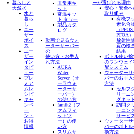
暮らしと
ーが選ばれる理由
非常用キ
天然水
安心・安全へ
ット
水と
取り組み
常温キッ
暮ら
有機フ
ト タワー
し
素化合
製品カタ
ユー
（PFO
ログ
ザー
PFOA
ボイ
動画で見るウォ
放射性
ス
ーターサーバー
質の検
ユー
の
結果
ザー
使い方・お手入
ボトル使い捨
イン
れ方法
のワンウェイ
タビ
AURA
配システム
ュー
Water
ウォーターサ
プレ
Server​（オ
バーのお手入
ミア
ーラウォ
方法
ムレ
ーターサ
セルフ
シピ
ーバー）
リーニ
キャ
の使い方
グキッ
ンペ
famfit2（フ
訪問ク
ー
ァムフィ
ーニン
ン・
ットツ
サービ
お得
ー）の使
ウォーターサ
情報
い方
バーのボトル
スリムサ
換方法