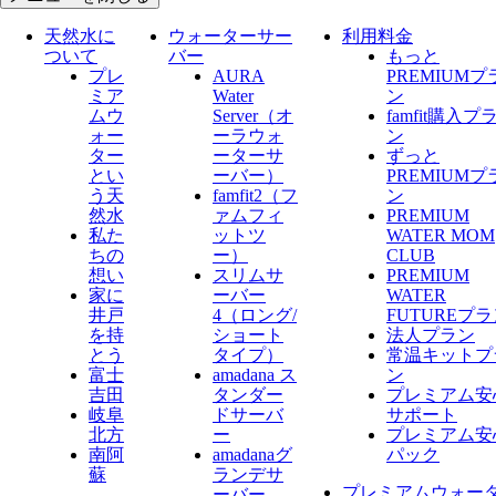
天然水に
ウォーターサー
利用料金
ついて
バー
もっと
プレ
AURA
PREMIUMプ
ミア
Water
ン
ムウ
Server​（オ
famfit購入プ
ォー
ーラウォ
ン
ター
ーターサ
ずっと
とい
ーバー）
PREMIUMプ
う天
famfit2（フ
ン
然水
ァムフィ
PREMIUM
私た
ットツ
WATER MOM
ちの
ー）
CLUB
想い
スリムサ
PREMIUM
家に
ーバー
WATER
井戸
4（ロング/
FUTUREプ
を持
ショート
法人プラン
とう
タイプ）
常温キットプ
富士
amadana ス
ン
吉田
タンダー
プレミアム安
岐阜
ドサーバ
サポート
北方
ー
プレミアム安
南阿
amadanaグ
パック
蘇
ランデサ
プレミアムウォー
ーバー