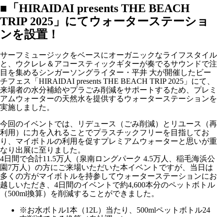
■「HIRAIDAI presents THE BEACH
TRIP 2025」にてウォーターステーショ
ンを設置！
サーフミュージックをベースにオーガニックなライフスタイル
と、ウクレレ＆アコースティックギターが奏でるサウンドで注
目を集めるシンガーソングライター・平井 大が開催したビー
チフェス「HIRAIDAI presents THE BEACH TRIP 2025」にて、
来場者の水分補給やプラごみ削減をサポートするため、プレミ
アムウォーターの天然水を提供するウォーターステーションを
実施しました。
今回のイベントでは、リデュース（ごみ削減）とリユース（再
利用）に力を入れることでプラスチックフリーを目指してお
り、マイボトルの利用を促すプレミアムウォーターと思いが重
なり出展に至りました。
4日間で合計11.5万人（泉南ロングパーク 4.5万人、稲毛海浜公
園7万人）の方にご来場いただいた本イベントですが、当日は
多くの方がマイボトルを持参してウォーターステーションにお
越しいただき、4日間のイベントで約4,600本分のペットボトル
（500ml換算）を削減することができました。
※お水ボトル1本（12L）当たり、500mlペットボトル24