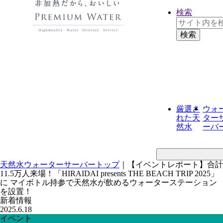
検索
厳選さ
ウォ
れた
天
ター
然水
ーバ
天然水ウォーターサーバートップ
｜
【イベントレポート】合計
11.5万人来場！「HIRAIDAI presents THE BEACH TRIP 2025」
に マイボトル持参で天然水が飲めるウォーターステーション
を設置！
新着情報
2025.6.18
イベント