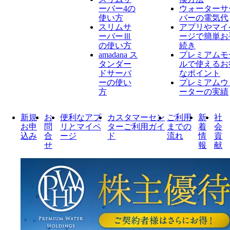
ーバー4の
ウォーターサ
使い方
バーの電気代
スリムサ
アプリやマイ
ーバーⅢ
ージで簡単お
の使い方
続き
amadana ス
プレミアムモ
タンダー
ルで使えるお
ドサーバ
なポイント
ーの使い
プレミアムウ
方
ーターの実績
新規
お
便利なアプ
カスタマーセン
ご利用
新
社
お申
問
リとマイペ
ターご利用ガイ
までの
着
会
込み
合
ージ
ド
流れ
情
貢
せ
報
献