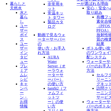
暮らしと
ーが選ばれる理由
非常用キ
天然水
安心・安全へ
ット
水と
取り組み
常温キッ
暮ら
有機フ
ト タワー
し
素化合
製品カタ
ユー
（PFO
ログ
ザー
PFOA
ボイ
動画で見るウォ
放射性
ス
ーターサーバー
質の検
ユー
の
結果
ザー
使い方・お手入
ボトル使い捨
イン
れ方法
のワンウェイ
タビ
AURA
配システム
ュー
Water
ウォーターサ
プレ
Server​（オ
バーのお手入
ミア
ーラウォ
方法
ムレ
ーターサ
セルフ
シピ
ーバー）
リーニ
キャ
の使い方
グキッ
ンペ
famfit2（フ
訪問ク
ー
ァムフィ
ーニン
ン・
ットツ
サービ
お得
ー）の使
ウォーターサ
情報
い方
バーのボトル
スリムサ
換方法