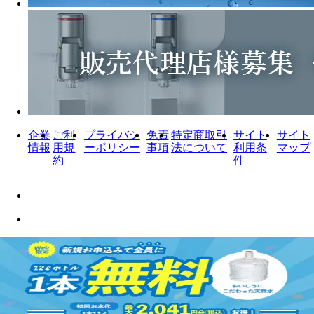
企業
ご利
プライバシ
免責
特定商取引
サイト
サイト
情報
用規
ーポリシー
事項
法について
利用条
マップ
約
件