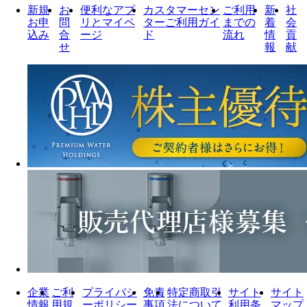
新規
お
便利なアプ
カスタマーセン
ご利用
新
社
お申
問
リとマイペ
ターご利用ガイ
までの
着
会
込み
合
ージ
ド
流れ
情
貢
せ
報
献
企業
ご利
プライバシ
免責
特定商取引
サイト
サイト
情報
用規
ーポリシー
事項
法について
利用条
マップ