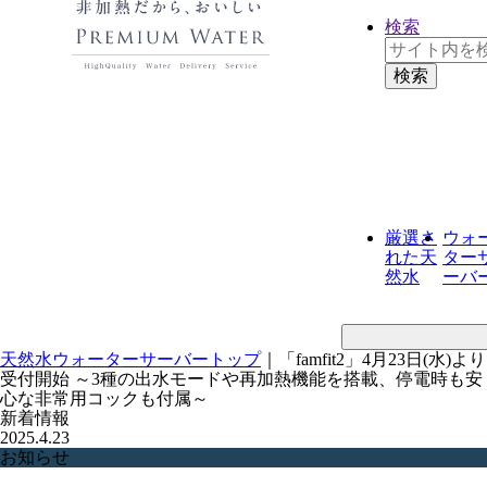
検索
厳選さ
ウォ
れた
天
ター
然水
ーバ
天然水ウォーターサーバートップ
｜
「famfit2」4月23日(水)より
受付開始 ～3種の出水モードや再加熱機能を搭載、停電時も安
心な非常用コックも付属～
新着情報
2025.4.23
お知らせ