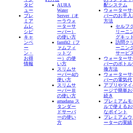
タビ
AURA
配システム
ュー
Water
ウォーターサ
プレ
Server​（オ
バーのお手入
ミア
ーラウォ
方法
ムレ
ーターサ
セルフ
シピ
ーバー）
リーニ
キャ
の使い方
グキッ
ンペ
famfit2（フ
訪問ク
ー
ァムフィ
ーニン
ン・
ットツ
サービ
お得
ー）の使
ウォーターサ
情報
い方
バーのボトル
スリムサ
換方法
ーバー4の
ウォーターサ
使い方
バーの電気代
スリムサ
アプリやマイ
ーバーⅢ
ージで簡単お
の使い方
続き
amadana ス
プレミアムモ
タンダー
ルで使えるお
ドサーバ
なポイント
ーの使い
プレミアムウ
方
ーターの実績