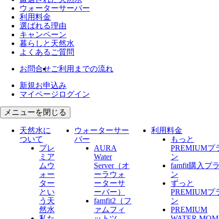
ウォーター
サーバー
利用料金
選ばれる理由
キャンペーン
暮らしと天然水
よくあるご質問
お問合せ
ご利用までの流れ
新規お申込み
マイページログイン
メニューを閉じる
天然水に
ウォーターサー
利用料金
ついて
バー
もっと
プレ
AURA
PREMIUMプ
ミア
Water
ン
ムウ
Server​（オ
famfit購入プ
ォー
ーラウォ
ン
ター
ーターサ
ずっと
とい
ーバー）
PREMIUMプ
う天
famfit2（フ
ン
然水
ァムフィ
PREMIUM
私た
ットツ
WATER MOM