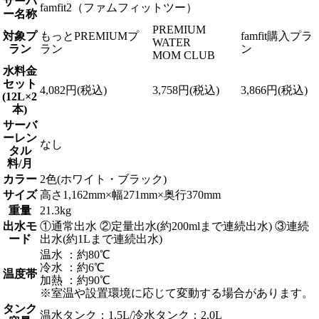
サーバ
famfit2（ファムフィットツー）
ー名称
PREMIUM
対象プ
もっとPREMIUMプ
famfit購入プラ
WATER
ラン
ラン
ン
MOM CLUB
水料金
セット
4,082円(税込)
3,758円(税込)
3,866円(税込)
(12L×2
本)
サーバ
ーレン
なし
タル
料/月
カラー
2色(ホワイト・ブラック)
サイズ
高さ1,162mm×幅271mm×奥行370mm
重量
21.3kg
出水モ
①通常出水 ②定量出水(約200mlまで連続出水) ③連続
ード
出水(約1Lまで連続出水)
温水 ：約80℃
冷水 ：約6℃
温度帯
加熱 ：約90℃
※室温や設置環境に応じて変動する場合があります。
タンク
温水タンク：1.5L/冷水タンク：2.0L