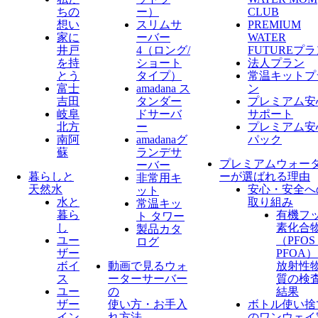
ちの
ー）
CLUB
想い
スリムサ
PREMIUM
家に
ーバー
WATER
井戸
4（ロング/
FUTUREプ
を持
ショート
法人プラン
とう
タイプ）
常温キットプ
富士
amadana ス
ン
吉田
タンダー
プレミアム安
岐阜
ドサーバ
サポート
北方
ー
プレミアム安
南阿
amadanaグ
パック
蘇
ランデサ
プレミアムウォー
ーバー
暮らしと
ーが選ばれる理由
非常用キ
天然水
安心・安全へ
ット
水と
取り組み
常温キッ
暮ら
有機フ
ト タワー
し
素化合
製品カタ
ユー
（PFO
ログ
ザー
PFOA
ボイ
動画で見るウォ
放射性
ス
ーターサーバー
質の検
ユー
の
結果
ザー
使い方・お手入
ボトル使い捨
イン
れ方法
のワンウェイ