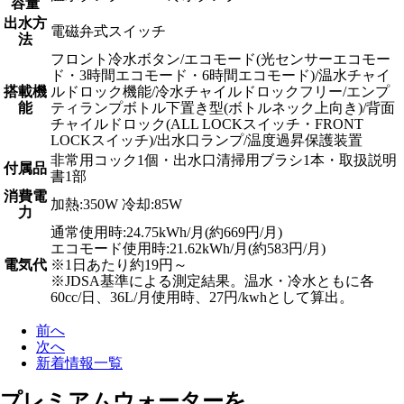
容量
出水方
電磁弁式スイッチ
法
フロント冷水ボタン/エコモード(光センサーエコモー
ド・3時間エコモード・6時間エコモード)/温水チャイ
搭載機
ルドロック機能/冷水チャイルドロックフリー/エンプ
能
ティランプボトル下置き型(ボトルネック上向き)/背面
チャイルドロック(ALL LOCKスイッチ・FRONT
LOCKスイッチ)/出水口ランプ/温度過昇保護装置
非常用コック1個・出水口清掃用ブラシ1本・取扱説明
付属品
書1部
消費電
加熱:350W 冷却:85W
力
通常使用時:24.75kWh/月(約669円/月)
エコモード使用時:21.62kWh/月(約583円/月)
電気代
※1日あたり約19円～
※JDSA基準による測定結果。温水・冷水ともに各
60cc/日、36L/月使用時、27円/kwhとして算出。
前へ
次へ
新着情報一覧
プレミアムウォーターを