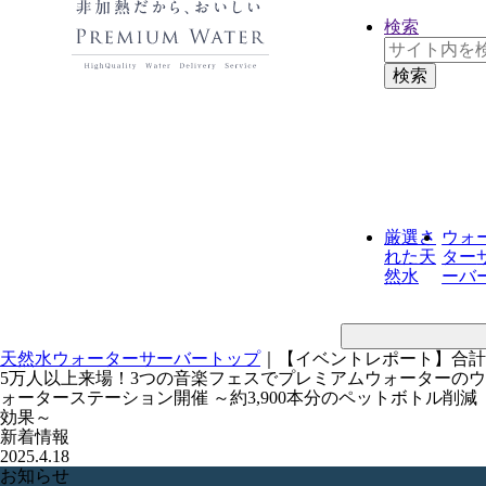
検索
厳選さ
ウォ
れた
天
ター
然水
ーバ
天然水ウォーターサーバートップ
｜
【イベントレポート】合計
5万人以上来場！3つの音楽フェスでプレミアムウォーターのウ
ォーターステーション開催 ～約3,900本分のペットボトル削減
効果～
新着情報
2025.4.18
お知らせ