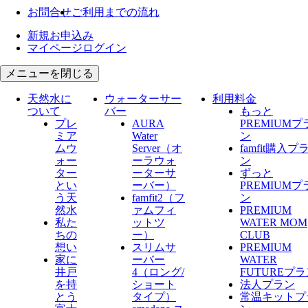
お問合せ
ご利用までの流れ
新規お申込み
マイページログイン
メニューを閉じる
天然水に
ウォーターサー
利用料金
ついて
バー
もっと
プレ
AURA
PREMIUMプ
ミア
Water
ン
ムウ
Server​（オ
famfit購入プ
ォー
ーラウォ
ン
ター
ーターサ
ずっと
とい
ーバー）
PREMIUMプ
う天
famfit2（フ
ン
然水
ァムフィ
PREMIUM
私た
ットツ
WATER MOM
ちの
ー）
CLUB
想い
スリムサ
PREMIUM
家に
ーバー
WATER
井戸
4（ロング/
FUTUREプ
を持
ショート
法人プラン
とう
タイプ）
常温キットプ