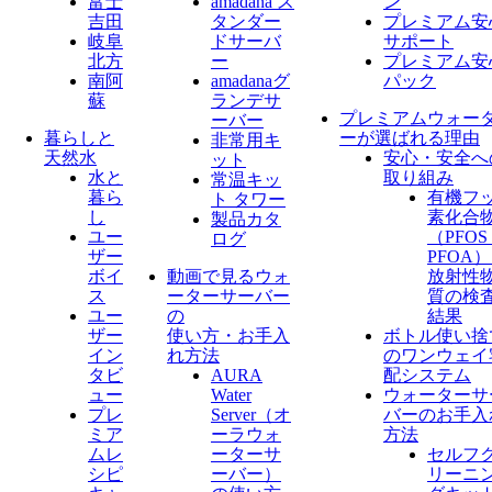
富士
amadana ス
ン
吉田
タンダー
プレミアム安
岐阜
ドサーバ
サポート
北方
ー
プレミアム安
南阿
amadanaグ
パック
蘇
ランデサ
プレミアムウォー
ーバー
暮らしと
ーが選ばれる理由
非常用キ
天然水
安心・安全へ
ット
水と
取り組み
常温キッ
暮ら
有機フ
ト タワー
し
素化合
製品カタ
ユー
（PFO
ログ
ザー
PFOA
ボイ
動画で見るウォ
放射性
ス
ーターサーバー
質の検
ユー
の
結果
ザー
使い方・お手入
ボトル使い捨
イン
れ方法
のワンウェイ
タビ
AURA
配システム
ュー
Water
ウォーターサ
プレ
Server​（オ
バーのお手入
ミア
ーラウォ
方法
ムレ
ーターサ
セルフ
シピ
ーバー）
リーニ