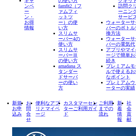
キャ
の使い方
グキッ
ンペ
famfit2（フ
訪問ク
ー
ァムフィ
ーニン
ン・
ットツ
サービ
お得
ー）の使
ウォーターサ
情報
い方
バーのボトル
スリムサ
換方法
ーバー4の
ウォーターサ
使い方
バーの電気代
スリムサ
アプリやマイ
ーバーⅢ
ージで簡単お
の使い方
続き
amadana ス
プレミアムモ
タンダー
ルで使えるお
ドサーバ
なポイント
ーの使い
プレミアムウ
方
ーターの実績
新規
お
便利なアプ
カスタマーセン
ご利用
新
社
お申
問
リとマイペ
ターご利用ガイ
までの
着
会
込み
合
ージ
ド
流れ
情
貢
せ
報
献