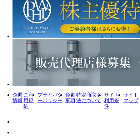
企業
ご利
プライバシ
免責
特定商取引
サイト
サイト
情報
用規
ーポリシー
事項
法について
利用条
マップ
約
件