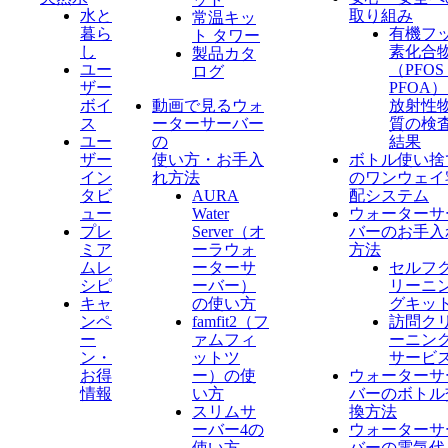
水と
取り組み
常温キッ
暮ら
有機フ
ト タワー
し
素化合
製品カタ
ユー
（PFO
ログ
ザー
PFOA
ボイ
動画で見るウォ
放射性
ス
ーターサーバー
質の検
ユー
の
結果
ザー
使い方・お手入
ボトル使い捨
イン
れ方法
のワンウェイ
タビ
AURA
配システム
ュー
Water
ウォーターサ
プレ
Server​（オ
バーのお手入
ミア
ーラウォ
方法
ムレ
ーターサ
セルフ
シピ
ーバー）
リーニ
キャ
の使い方
グキッ
ンペ
famfit2（フ
訪問ク
ー
ァムフィ
ーニン
ン・
ットツ
サービ
お得
ー）の使
ウォーターサ
情報
い方
バーのボトル
スリムサ
換方法
ーバー4の
ウォーターサ
使い方
バーの電気代