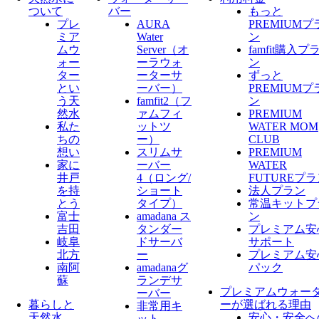
ついて
バー
もっと
プレ
AURA
PREMIUMプ
ミア
Water
ン
ムウ
Server​（オ
famfit購入プ
ォー
ーラウォ
ン
ター
ーターサ
ずっと
とい
ーバー）
PREMIUMプ
う天
famfit2（フ
ン
然水
ァムフィ
PREMIUM
私た
ットツ
WATER MOM
ちの
ー）
CLUB
想い
スリムサ
PREMIUM
家に
ーバー
WATER
井戸
4（ロング/
FUTUREプ
を持
ショート
法人プラン
とう
タイプ）
常温キットプ
富士
amadana ス
ン
吉田
タンダー
プレミアム安
岐阜
ドサーバ
サポート
北方
ー
プレミアム安
南阿
amadanaグ
パック
蘇
ランデサ
プレミアムウォー
ーバー
暮らしと
ーが選ばれる理由
非常用キ
天然水
安心・安全へ
ット