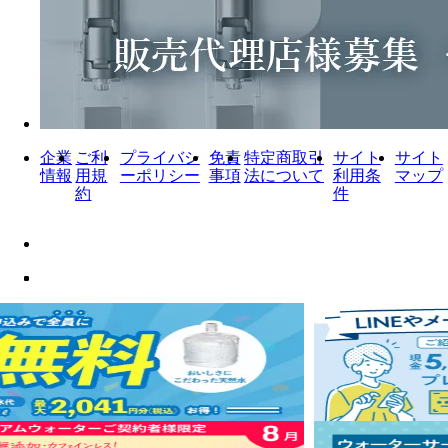
企業
ご利
プライバシ
免責
特定商取引
サイト
サイト
情報
用規
ーポリシー
事項
法について
利用条
マップ
約
件