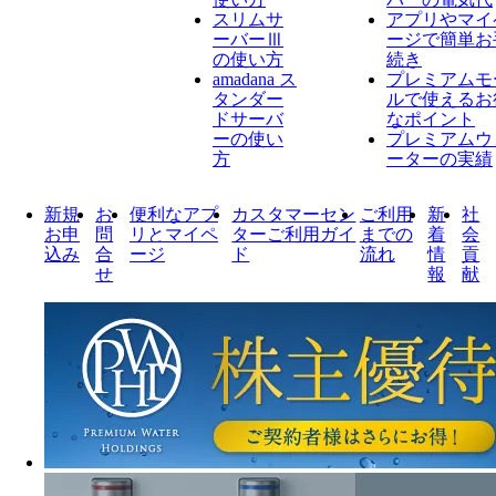
スリムサ
アプリやマイ
ーバーⅢ
ージで簡単お
の使い方
続き
amadana ス
プレミアムモ
タンダー
ルで使えるお
ドサーバ
なポイント
ーの使い
プレミアムウ
方
ーターの実績
新規
お
便利なアプ
カスタマーセン
ご利用
新
社
お申
問
リとマイペ
ターご利用ガイ
までの
着
会
込み
合
ージ
ド
流れ
情
貢
せ
報
献