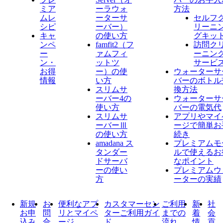
ミア
ーラウォ
方法
ムレ
ーターサ
セルフ
シピ
ーバー）
リーニ
キャ
の使い方
グキッ
ンペ
famfit2（フ
訪問ク
ー
ァムフィ
ーニン
ン・
ットツ
サービ
お得
ー）の使
ウォーターサ
情報
い方
バーのボトル
スリムサ
換方法
ーバー4の
ウォーターサ
使い方
バーの電気代
スリムサ
アプリやマイ
ーバーⅢ
ージで簡単お
の使い方
続き
amadana ス
プレミアムモ
タンダー
ルで使えるお
ドサーバ
なポイント
ーの使い
プレミアムウ
方
ーターの実績
新規
お
便利なアプ
カスタマーセン
ご利用
新
社
お申
問
リとマイペ
ターご利用ガイ
までの
着
会
込み
合
ージ
ド
流れ
情
貢