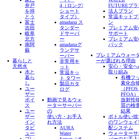
井戸
4（ロング/
FUTUREプ
を持
ショート
法人プラン
とう
タイプ）
常温キットプ
富士
amadana ス
ン
吉田
タンダー
プレミアム安
岐阜
ドサーバ
サポート
北方
ー
プレミアム安
南阿
amadanaグ
パック
蘇
ランデサ
プレミアムウォー
ーバー
暮らしと
ーが選ばれる理由
非常用キ
天然水
安心・安全へ
ット
水と
取り組み
常温キッ
暮ら
有機フ
ト タワー
し
素化合
製品カタ
ユー
（PFO
ログ
ザー
PFOA
ボイ
動画で見るウォ
放射性
ス
ーターサーバー
質の検
ユー
の
結果
ザー
使い方・お手入
ボトル使い捨
イン
れ方法
のワンウェイ
タビ
AURA
配システム
ュー
Water
ウォーターサ
プレ
Server​（オ
バーのお手入