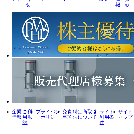
せ
報
献
企業
ご利
プライバシ
免責
特定商取引
サイト
サイト
情報
用規
ーポリシー
事項
法について
利用条
マップ
約
件