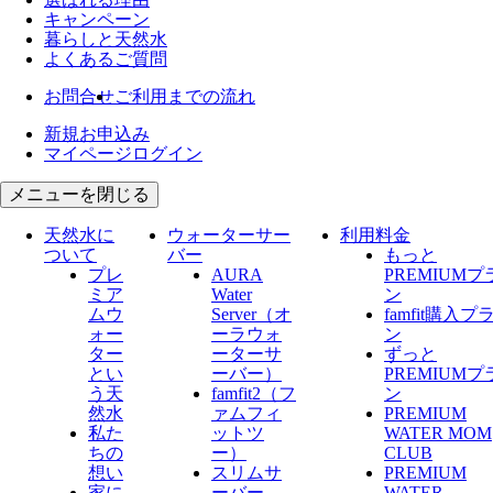
キャンペーン
暮らしと天然水
よくあるご質問
お問合せ
ご利用までの流れ
新規お申込み
マイページログイン
メニューを閉じる
天然水に
ウォーターサー
利用料金
ついて
バー
もっと
プレ
AURA
PREMIUMプ
ミア
Water
ン
ムウ
Server​（オ
famfit購入プ
ォー
ーラウォ
ン
ター
ーターサ
ずっと
とい
ーバー）
PREMIUMプ
う天
famfit2（フ
ン
然水
ァムフィ
PREMIUM
私た
ットツ
WATER MOM
ちの
ー）
CLUB
想い
スリムサ
PREMIUM
家に
ーバー
WATER