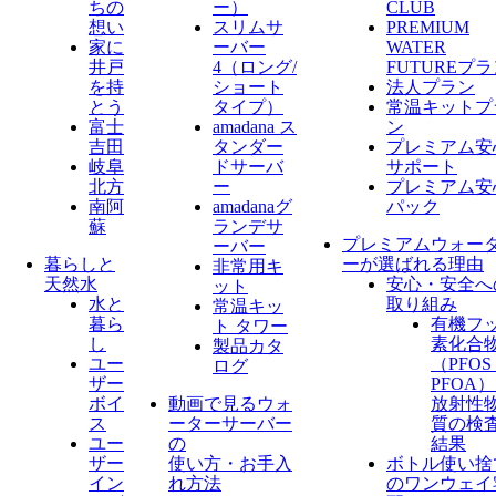
ちの
ー）
CLUB
想い
スリムサ
PREMIUM
家に
ーバー
WATER
井戸
4（ロング/
FUTUREプ
を持
ショート
法人プラン
とう
タイプ）
常温キットプ
富士
amadana ス
ン
吉田
タンダー
プレミアム安
岐阜
ドサーバ
サポート
北方
ー
プレミアム安
南阿
amadanaグ
パック
蘇
ランデサ
プレミアムウォー
ーバー
暮らしと
ーが選ばれる理由
非常用キ
天然水
安心・安全へ
ット
水と
取り組み
常温キッ
暮ら
有機フ
ト タワー
し
素化合
製品カタ
ユー
（PFO
ログ
ザー
PFOA
ボイ
動画で見るウォ
放射性
ス
ーターサーバー
質の検
ユー
の
結果
ザー
使い方・お手入
ボトル使い捨
イン
れ方法
のワンウェイ