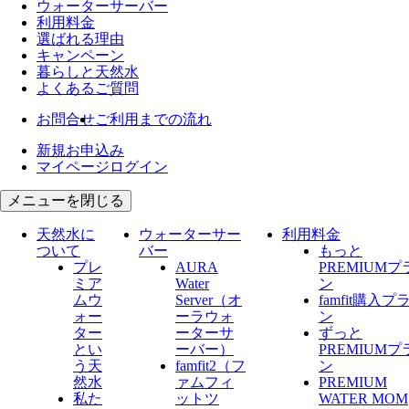
ウォーター
サーバー
利用料金
選ばれる理由
キャンペーン
暮らしと天然水
よくあるご質問
お問合せ
ご利用までの流れ
新規お申込み
マイページログイン
メニューを閉じる
天然水に
ウォーターサー
利用料金
ついて
バー
もっと
プレ
AURA
PREMIUMプ
ミア
Water
ン
ムウ
Server​（オ
famfit購入プ
ォー
ーラウォ
ン
ター
ーターサ
ずっと
とい
ーバー）
PREMIUMプ
う天
famfit2（フ
ン
然水
ァムフィ
PREMIUM
私た
ットツ
WATER MOM