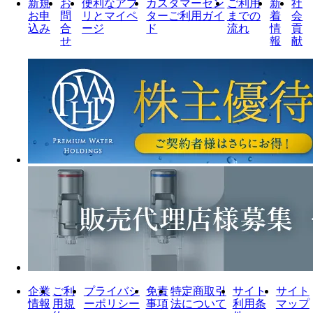
新規
お
便利なアプ
カスタマーセン
ご利用
新
社
お申
問
リとマイペ
ターご利用ガイ
までの
着
会
込み
合
ージ
ド
流れ
情
貢
せ
報
献
企業
ご利
プライバシ
免責
特定商取引
サイト
サイト
情報
用規
ーポリシー
事項
法について
利用条
マップ