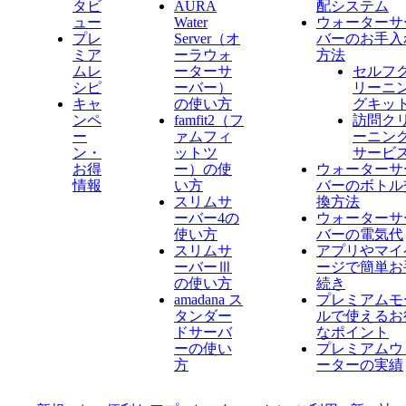
タビ
AURA
配システム
ュー
Water
ウォーターサ
プレ
Server​（オ
バーのお手入
ミア
ーラウォ
方法
ムレ
ーターサ
セルフ
シピ
ーバー）
リーニ
キャ
の使い方
グキッ
ンペ
famfit2（フ
訪問ク
ー
ァムフィ
ーニン
ン・
ットツ
サービ
お得
ー）の使
ウォーターサ
情報
い方
バーのボトル
スリムサ
換方法
ーバー4の
ウォーターサ
使い方
バーの電気代
スリムサ
アプリやマイ
ーバーⅢ
ージで簡単お
の使い方
続き
amadana ス
プレミアムモ
タンダー
ルで使えるお
ドサーバ
なポイント
ーの使い
プレミアムウ
方
ーターの実績